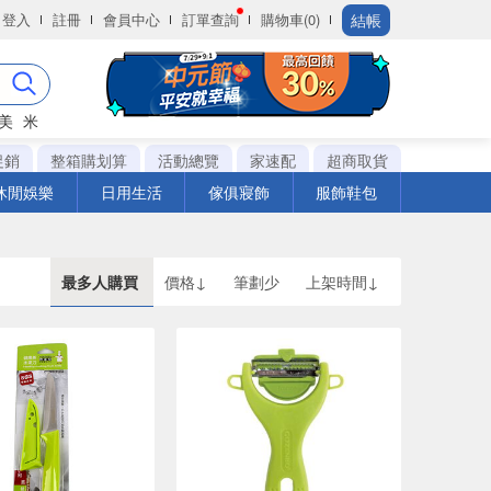
結帳
登入
註冊
會員中心
訂單查詢
購物車(0)
美
米
促銷
整箱購划算
活動總覽
家速配
超商取貨
休閒娛樂
日用生活
傢俱寢飾
服飾鞋包
最多人購買
價格↓
筆劃少
上架時間↓