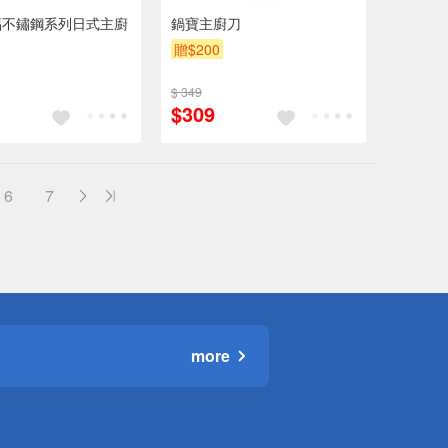
福不鏽鋼系列日式主廚
鍋寶主廚刀
贈$200
$ 349
$309
6
7
more