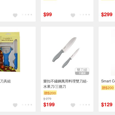
$99
$299
刀具組
樂扣不鏽鋼萬用料理雙刀組-
Smart 
水果刀/三德刀
贈$200
贈$200
$ 279
$199
$129