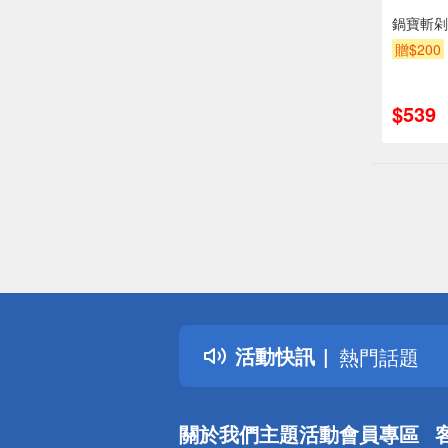
鍋寶斬剁
贈$200
$539
偏遠地區配
詐騙網頁！
得獎公告
活動快訊
熱門話題
銀行優惠
偏遠地區配
關於我們
主題活動
會員專區
詐騙網頁！