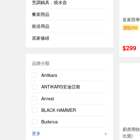
烹調鍋具．燒水壺
餐廚用品
皇家西華
衛浴用品
贈$200
居家修繕
$299
品牌分類
Antikars
ANTIKARS安迪亞斯
Arnest
BLACK HAMMER
Buderus
廚房用快
更多
+
出貨)