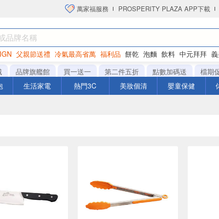
萬家福服務
PROSPERITY PLAZA APP下載
IGN
父親節送禮
冷氣最高省萬
福利品
餅乾
泡麵
飲料
中元拜拜
義
洋芋片
城
品牌旗艦館
買一送一
第二件五折
點數加碼送
檔期
泡
生活家電
熱門3C
美妝個清
嬰童保健