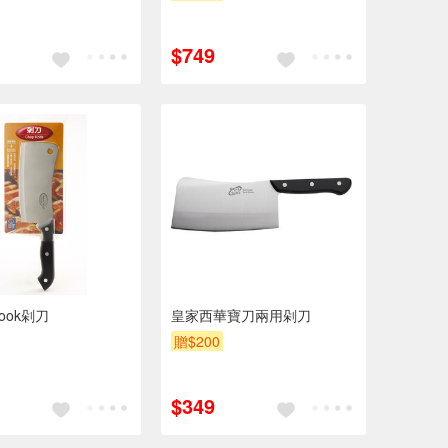
$749
Cook剁刀
皇家西華寶刀兩用剁刀
贈$200
$349