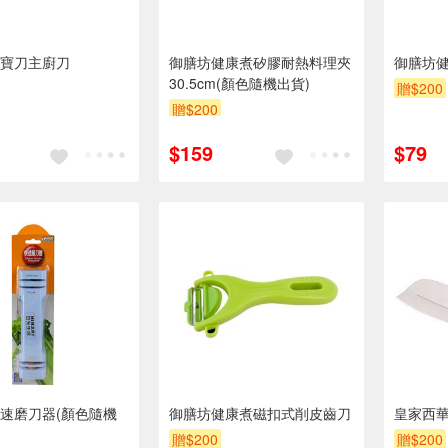
寶刀主廚刀
御膳坊健康煮矽膠耐熱料理夾
御膳坊
30.5cm(顏色隨機出貨)
贈$200
贈$200
$159
$79
速磨刀器(顏色隨機
御膳坊健康煮磁扣式削皮齒刀
皇家西
贈$200
贈$200