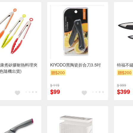
康煮矽膠耐熱料理夾
KIYODO黑陶瓷折合刀3.5吋
特福不
顏色隨機出貨)
贈$200
贈$200
$ 119
$ 999
$99
$399