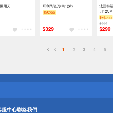
兩用刀
可利陶瓷刀6吋 (紫)
法國特
刀12CM
贈$200
贈$200
$ 500
$329
$299
1
2
3
4
5
送
請小心！
送
客服中心
聯絡我們
請小心！