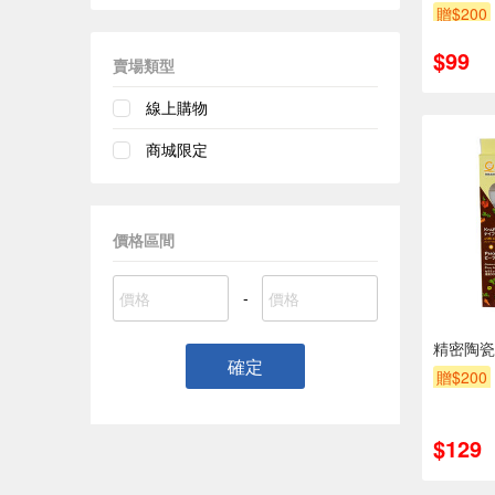
贈$200
$99
賣場類型
線上購物
商城限定
價格區間
-
精密陶瓷
確定
贈$200
$129