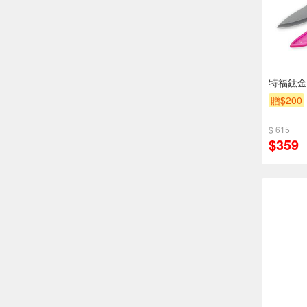
特福鈦金
贈$200
$ 615
$359