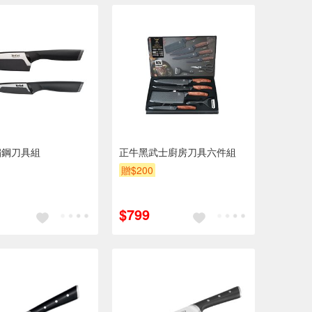
鏽鋼刀具組
正牛黑武士廚房刀具六件組
贈$200
$799