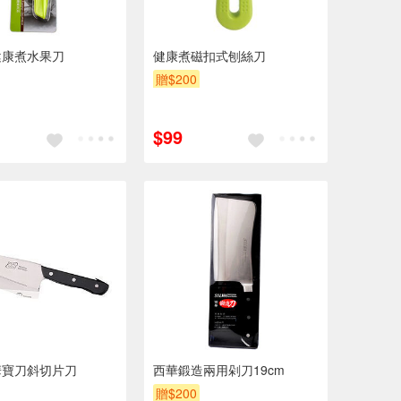
健康煮水果刀
健康煮磁扣式刨絲刀
贈$200
$99
華寶刀斜切片刀
西華鍛造兩用剁刀19cm
贈$200