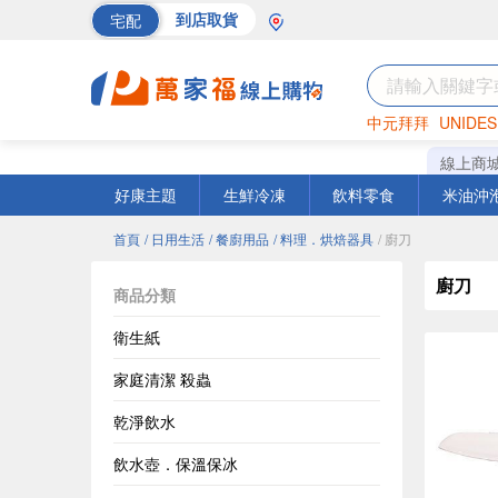
宅配
到店取貨
中元拜拜
UNIDES
巧克力
罐頭
海苔
線上商
好康主題
生鮮冷凍
飲料零食
米油沖
首頁
/ 日用生活
/ 餐廚用品
/ 料理．烘焙器具
/ 廚刀
廚刀
商品分類
衛生紙
家庭清潔 殺蟲
乾淨飲水
飲水壺．保溫保冰