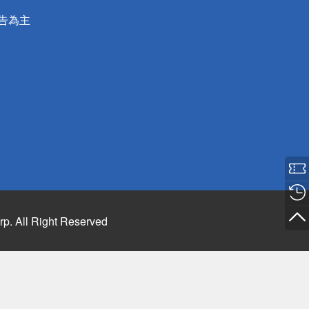
公告為主
rp. All Right Reserved