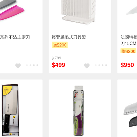
系列不沾主廚刀
輕奢風黏式刀具架
法國特
刀15CM
贈$200
贈$200
$ 799
$499
$950