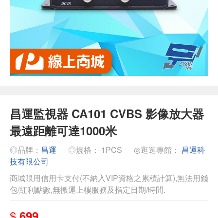
昌運監視器 CA101 CVBS 影像放大器
最遠距離可達1000米
◎品牌：
昌運
◎規格： 1PCS
◎逛逛專館：
昌運科
技有限公司
商城限用信用卡支付(不納入VIP資格之累積計算),無法用錢
包/紅利點數,無搬運上樓服務及指定日期/時間.
$
699