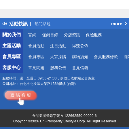
偏遠地區配送
詐騙網頁！請小心！
得獎公告
活動快訊
more
熱門話題
銀行優惠
關於我們
官網
促銷目錄
分店資訊
保險服務
偏遠地區配送
詐騙網頁！請小心！
主題活動
會員活動
注目活動
得獎公佈
會員專區
會員專區
大宗採購
購物須知
會員服務條款
隱
客服中心
常見問題
服務公告
意見信箱
服務時間：
週一至週日 09:00-21:00，例假日依網站公告為主
公司地址：
台北市北投區大業路136號5樓 (台灣)
食品業者登錄字號 A-122662550-00000-6
Copyright©2026 Uni-Prosperity Lifestyle Corp. All Right Reserved