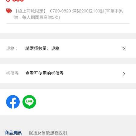
【線上商城限定】_0729-0820 滿$2200送100點(單筆不累
贈，每人期間最高贈5次)
規格：
請選擇數量、規格
折價券
查看可使用的折價券
商品資訊
配送及售後服務說明