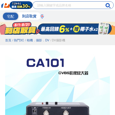
宅配
到店取貨
首頁
/ 熱門3C
/ 相機．攝影．DV
/ DV攝影機