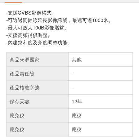
-支援CVBS影像格式。
-可透過同軸線延長影像訊號，最遠可達1000米。
-最大可放大10dB影像增益。
-支援高頻補償調整。
-內建銳利度及亮度調整功能。
商品來源國家
其他
產品責任險
-
產品核准字號
-
保存天數
12年
應免稅
應稅
應免稅
應稅