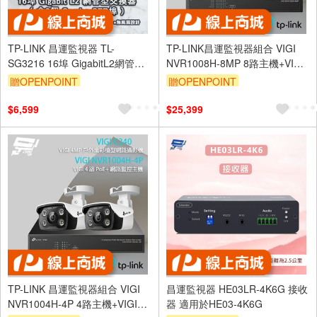
TP-LINK 昌運監視器 TL-
TP-LINK昌運監視器組合 VIGI
SG3216 16埠 GigabitL2網管型
NVR1008H-8MP 8路主機+VIGI
交換器 2個ComboSFP
C340 4MP槍型網路攝影機*6
贈OPENPOINT
贈OPENPOINT
$6,599
$25,399
TP-LINK 昌運監視器組合 VIGI
昌運監視器 HE03LR-4K6G 接收
NVR1004H-4P 4路主機+VIGI
器 適用於HE03-4K6G