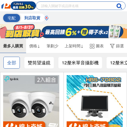
宅配
到店取貨
最多人購買
價格↓
筆劃少
上架時間↓
圖表
篩選
全部
雙筒望遠鏡
12釐米單音攝影機
12釐米