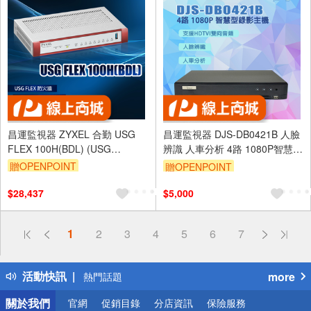
昌運監視器 ZYXEL 合勤 USG
昌運監視器 DJS-DB0421B 人臉
FLEX 100H(BDL) (USG
辨識 人車分析 4路 1080P智慧型
FLEX100H BDL) 防火牆
錄影主機
贈OPENPOINT
贈OPENPOINT
$28,437
$5,000
偏遠地區配送
1
2
3
4
5
6
7
詐騙網頁！請小心！
得獎公告
活動快訊
more
熱門話題
銀行優惠
關於我們
官網
促銷目錄
分店資訊
保險服務
偏遠地區配送