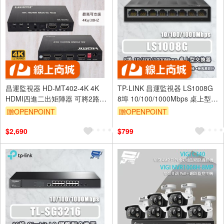
昌運監視器 HD-MT402-4K 4K
TP-LINK 昌運監視器 LS1008G
HDMI四進二出矩陣器 可將2路
8埠 10/100/1000Mbps 桌上型網
HDMI輸出顯示同一或不同的高
路交換器 塑膠機殼
贈OPENPOINT
贈OPENPOINT
清影像
$2,690
$799