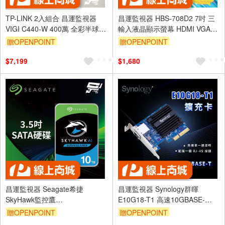
TP-LINK 2入組合 昌運監視器
昌運監視器 HBS-708D2 7吋 三
VIGI C440-W 400萬 全彩半球網
輸入液晶顯示螢幕 HDMI VGA
路攝影機 PoE網路監控攝影機
AV
贈OPENPOINT
贈OPENPOINT
$7,199
$1,680
昌運監視器 Seagate希捷
昌運監視器 Synology群暉
SkyHawk監控鷹
E10G18-T1 高速10GBASE-
(ST10000VE001) 10TB 3.5吋監
T/NBASE-T 擴充卡 乙太網路卡
贈OPENPOINT
贈OPENPOINT
控系統硬碟