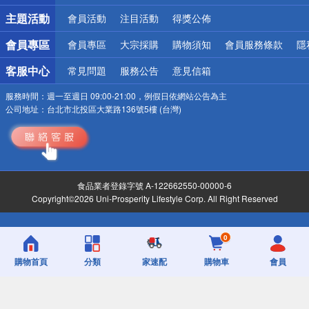
詐騙網頁！請小心！
主題活動
會員活動
注目活動
得獎公佈
會員專區
會員專區
大宗採購
購物須知
會員服務條款
隱
客服中心
常見問題
服務公告
意見信箱
服務時間：
週一至週日 09:00-21:00，例假日依網站公告為主
公司地址：
台北市北投區大業路136號5樓 (台灣)
食品業者登錄字號 A-122662550-00000-6
Copyright©2026 Uni-Prosperity Lifestyle Corp. All Right Reserved
0
購物首頁
分類
家速配
購物車
會員