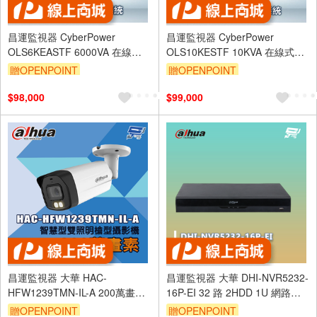
昌運監視器 CyberPower
昌運監視器 CyberPower
OLS6KEASTF 6000VA 在線式
OLS10KESTF 10KVA 在線式直
直立式UPS不斷電系統 雙轉換架
立式UPS不斷電系統 雙轉換架構
贈OPENPOINT
贈OPENPOINT
構
$98,000
$99,000
昌運監視器 大華 HAC-
昌運監視器 大華 DHI-NVR5232-
HFW1239TMN-IL-A 200萬畫素
16P-EI 32 路 2HDD 1U 網路錄
子彈型HDCVI攝影機
影機 監控主機
贈OPENPOINT
贈OPENPOINT