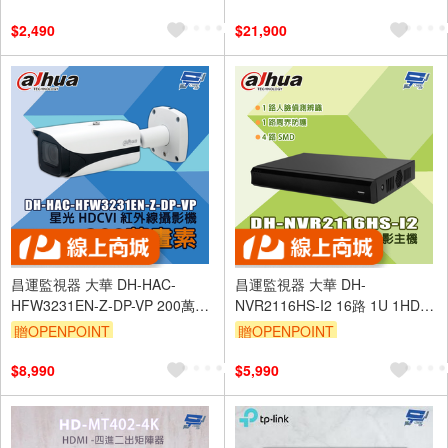
$2,490
$21,900
昌運監視器 大華 DH-HAC-
昌運監視器 大華 DH-
HFW3231EN-Z-DP-VP 200萬畫
NVR2116HS-I2 16路 1U 1HDD
素 星光 HDCVI 紅外線攝影機
WizSense 網路錄影主機
贈OPENPOINT
贈OPENPOINT
$8,990
$5,990