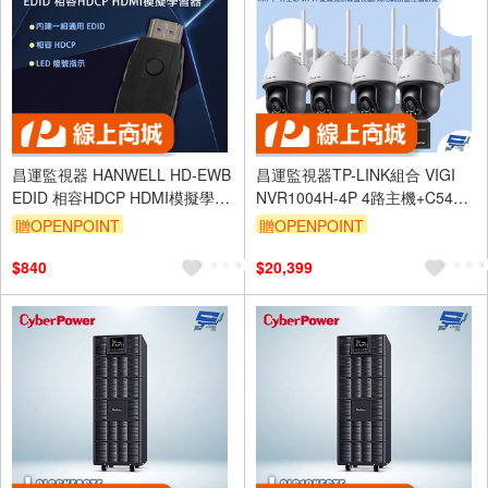
昌運監視器 HANWELL HD-EWB
昌運監視器TP-LINK組合 VIGI
EDID 相容HDCP HDMI模擬學習
NVR1004H-4P 4路主機+C540-
器
W 4MP旋轉式無線監視器*4
贈OPENPOINT
贈OPENPOINT
$840
$20,399