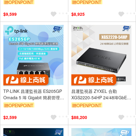
C340 4MP槍型網路攝影機*2
贈OPENPOINT
贈OPENPOINT
$9,599
$8,925
TP-LINK 昌運監視器 ES205GP
昌運監視器 ZYXEL 合勤
Omada 5 埠 Gigabit 簡易管理型
XGS2220-54HP 24/48埠GbE
交換器
L3存取交換器
贈OPENPOINT
贈OPENPOINT
$2,599
$88,200