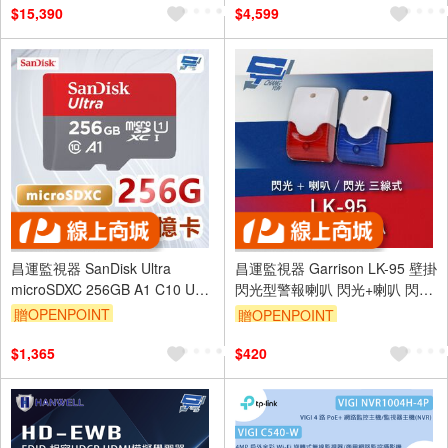
$15,390
$4,599
昌運監視器 SanDisk Ultra
昌運監視器 Garrison LK-95 壁掛
microSDXC 256GB A1 C10 U1
閃光型警報喇叭 閃光+喇叭 閃光
UHS-I 記憶卡
三線式 8只強光LED
贈OPENPOINT
贈OPENPOINT
$1,365
$420