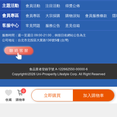
詐騙網頁！請小心！
主題活動
會員活動
注目活動
得獎公佈
會員專區
會員專區
大宗採購
購物須知
會員服務條款
隱
客服中心
常見問題
服務公告
意見信箱
服務時間：
週一至週日 09:00-21:00，例假日依網站公告為主
公司地址：
台北市北投區大業路136號5樓 (台灣)
食品業者登錄字號 A-122662550-00000-6
Copyright©2026 Uni-Prosperity Lifestyle Corp. All Right Reserved
0
立即購買
加入購物車
收藏
購物車