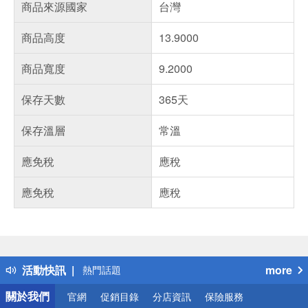
商品來源國家
台灣
商品高度
13.9000
商品寬度
9.2000
保存天數
365天
保存溫層
常溫
應免稅
應稅
應免稅
應稅
偏遠地區配送
詐騙網頁！請小心！
得獎公告
活動快訊
more
熱門話題
銀行優惠
關於我們
官網
促銷目錄
分店資訊
保險服務
偏遠地區配送