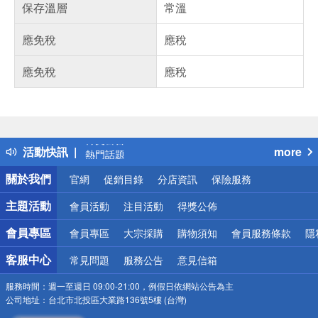
保存溫層
常溫
應免稅
應稅
應免稅
應稅
偏遠地區配送
詐騙網頁！請小心！
得獎公告
活動快訊
more
熱門話題
銀行優惠
關於我們
官網
促銷目錄
分店資訊
保險服務
偏遠地區配送
詐騙網頁！請小心！
主題活動
會員活動
注目活動
得獎公佈
會員專區
會員專區
大宗採購
購物須知
會員服務條款
隱
客服中心
常見問題
服務公告
意見信箱
服務時間：
週一至週日 09:00-21:00，例假日依網站公告為主
公司地址：
台北市北投區大業路136號5樓 (台灣)