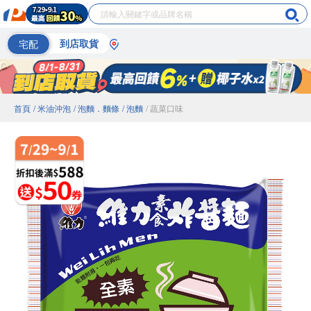
宅配
到店取貨
首頁
/ 米油沖泡
/ 泡麵．麵條
/ 泡麵
/ 蔬菜口味