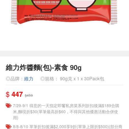
維力炸醬麵(包)-素食 90g
◎品牌：
維力
◎規格： 90g克 x 1 x 30Pack包
$
447
$459
7/29-9/1 得意的一天指定即饗私房菜系列折扣後滿$189合購
米,麵現折$30(單筆最高折$60，不得與其他優惠活動合併使
用)
8/8-8/10 單筆折扣後滿$2,000享9折(單筆上限折$500)(部分商