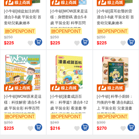
[小牛頓]傾盆如注的雨
[小牛頓]WOW原來是這
[小牛頓]震耳欲聾的雷
適合3-8歲 平裝全彩 首
樣：身體密碼 適合5-8
適合3-8歲 平裝全彩 首
套幼兒氣象繪本
歲 平裝全彩 科學百問
套幼兒氣象繪本
百答 附朗讀有聲書
贈OPENPOINT
贈OPENPOINT
贈OPENPOINT
$250
$250
$250
$
225
$
225
$
225
[小牛頓]WOW原來是這
[小牛頓]漫畫成語百
[小牛頓] 科學小廚師：
樣：科技解密 適合5-8
科： 科學篇1 適合8-12
均衡的午餐 適合8歲以
歲 平裝全彩 科學百問
歲 平裝全彩 看漫畫 學
上 平裝全彩 兒童漫畫
百答 附朗讀有聲書
成語 懂科學 加倍學習
科學烹飪書
贈OPENPOINT
贈OPENPOINT
贈OPENPOINT
效果
$250
$240
$300
$
225
$
216
$
270
偏遠地區配送