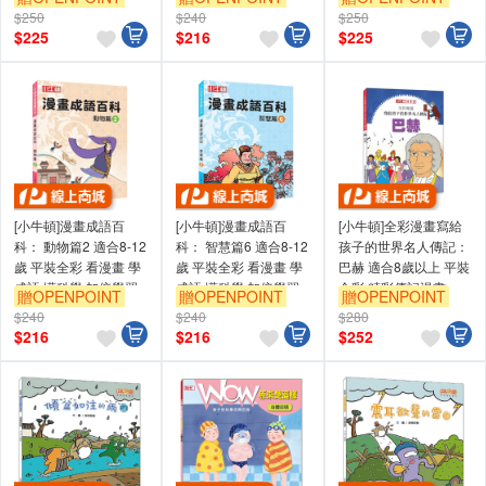
效果
$250
$240
$250
$
225
$
216
$
225
[小牛頓]漫畫成語百
[小牛頓]漫畫成語百
[小牛頓]全彩漫畫寫給
科： 動物篇2 適合8-12
科： 智慧篇6 適合8-12
孩子的世界名人傳記：
歲 平裝全彩 看漫畫 學
歲 平裝全彩 看漫畫 學
巴赫 適合8歲以上 平裝
成語 懂科學 加倍學習
成語 懂科學 加倍學習
全彩 精彩傳記漫畫
贈OPENPOINT
贈OPENPOINT
贈OPENPOINT
效果
效果
$240
$240
$280
$
216
$
216
$
252