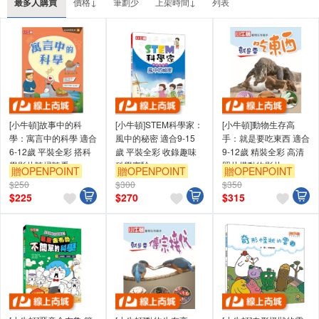
最多人購買
價格↓
筆劃少
上架時間↓
列表
[小牛頓]故事中的科
[小牛頓]STEM科學家：
[小牛頓]動物生存高
學：寓言中的科學 適合
風中的秘密 適合9-15
手：就是要吃東西 適合
6-12歲 平裝全彩 搭科
歲 平裝全彩 收錄趣味
9-12歲 精裝全彩 高清
學影片隨掃隨看
科學實驗
照片搭動物影片
贈OPENPOINT
贈OPENPOINT
贈OPENPOINT
$250
$300
$350
$
225
$
270
$
315