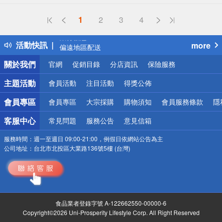
詐騙網頁！請小心！
得獎公告
1
2
3
4
熱門話題
銀行優惠
活動快訊
more
偏遠地區配送
詐騙網頁！請小心！
關於我們
官網
促銷目錄
分店資訊
保險服務
主題活動
會員活動
注目活動
得獎公佈
會員專區
會員專區
大宗採購
購物須知
會員服務條款
隱
客服中心
常見問題
服務公告
意見信箱
服務時間：
週一至週日 09:00-21:00，例假日依網站公告為主
公司地址：
台北市北投區大業路136號5樓 (台灣)
食品業者登錄字號 A-122662550-00000-6
Copyright©2026 Uni-Prosperity Lifestyle Corp. All Right Reserved