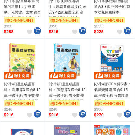
[小牛頓]惡童金布魯 簡
[小牛頓]動物生存高
[小牛頓]奇形怪狀的雲
單的科學1：力與運
手：就是要傳宗接代 適
適合3-8歲 平裝全彩 首
動、光與波、太空 適合
合9-12歲 精裝全彩 高
本幼兒氣象繪本
8歲以上 平裝全彩 超人
清照片搭動物影片
贈OPENPOINT
贈OPENPOINT
贈OPENPOINT
氣基礎科學漫畫
$320
$350
$250
$
288
$
315
$
225
[小牛頓]漫畫成語百
[小牛頓]漫畫成語百
[小牛頓]STEM科學家：
科： 科學篇3 適合8-12
科： 智慧篇3 適合8-12
氣體變魔術 適合9-15
歲 平裝全彩 看漫畫 學
歲 平裝全彩 看漫畫 學
歲 平裝全彩 收錄趣味
成語 懂科學 加倍學習
成語 懂科學 加倍學習
科學實驗
贈OPENPOINT
贈OPENPOINT
贈OPENPOINT
效果
效果
$240
$240
$300
$
216
$
216
$
270