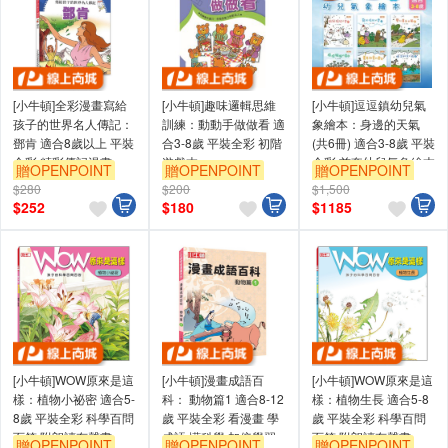
[小牛頓]全彩漫畫寫給
[小牛頓]趣味邏輯思維
[小牛頓]逗逗鎮幼兒氣
孩子的世界名人傳記：
訓練：動動手做做看 適
象繪本：身邊的天氣
鄧肯 適合8歲以上 平裝
合3-8歲 平裝全彩 初階
(共6冊) 適合3-8歲 平裝
全彩 精彩傳記漫畫
遊戲本
全彩 首套幼兒氣象繪本
贈OPENPOINT
贈OPENPOINT
贈OPENPOINT
$280
$200
$1,500
$
252
$
180
$
1185
[小牛頓]WOW原來是這
[小牛頓]漫畫成語百
[小牛頓]WOW原來是這
樣：植物小祕密 適合5-
科： 動物篇1 適合8-12
樣：植物生長 適合5-8
8歲 平裝全彩 科學百問
歲 平裝全彩 看漫畫 學
歲 平裝全彩 科學百問
百答 附朗讀有聲書
成語 懂科學 加倍學習
百答 附朗讀有聲書
贈OPENPOINT
贈OPENPOINT
贈OPENPOINT