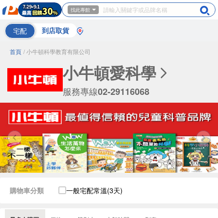
找此專館
宅配
到店取貨
首頁
/ 小牛頓科學教育有限公司
小牛頓愛科學
服務專線
02-29116068
購物車分類
一般宅配常溫(3天)