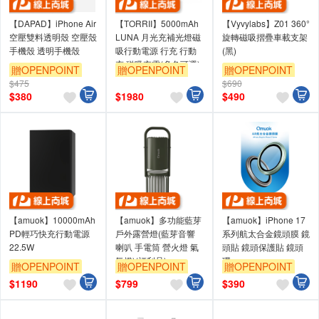
【DAPAD】iPhone Air
【TORRII】5000mAh
【Vyvylabs】Z01 360°
空壓雙料透明殼 空壓殼
LUNA 月光充補光燈磁
旋轉磁吸摺疊車載支架
手機殼 透明手機殼
吸行動電源 行充 行動
(黑)
充 磁吸充電(多色可選)
贈OPENPOINT
贈OPENPOINT
贈OPENPOINT
$475
$690
$
380
$
1980
$
490
【amuok】10000mAh
【amuok】多功能藍芽
【amuok】iPhone 17
PD輕巧快充行動電源
戶外露營燈(藍芽音響
系列航太合金鏡頭膜 鏡
22.5W
喇叭 手電筒 營火燈 氣
頭貼 鏡頭保護貼 鏡頭
氛燈)(福利品)
環
贈OPENPOINT
贈OPENPOINT
贈OPENPOINT
$
1190
$
799
$
390