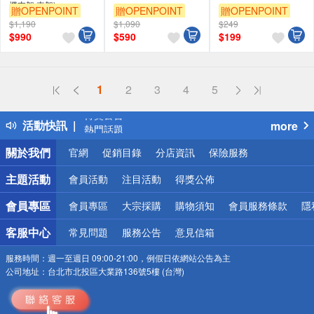
機支架 車架)
贈OPENPOINT
贈OPENPOINT
贈OPENPOINT
$1,190
$1,090
$249
$
990
$
590
$
199
偏遠地區配送
1
2
3
4
5
詐騙網頁！請小心！
得獎公告
活動快訊
more
熱門話題
銀行優惠
關於我們
官網
促銷目錄
分店資訊
保險服務
偏遠地區配送
詐騙網頁！請小心！
主題活動
會員活動
注目活動
得獎公佈
會員專區
會員專區
大宗採購
購物須知
會員服務條款
隱
客服中心
常見問題
服務公告
意見信箱
服務時間：
週一至週日 09:00-21:00，例假日依網站公告為主
公司地址：
台北市北投區大業路136號5樓 (台灣)