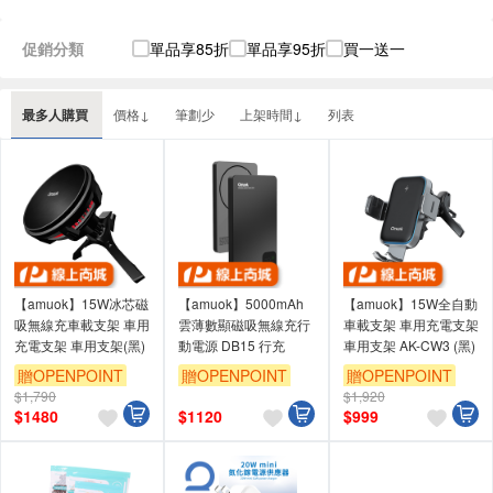
促銷分類
單品享85折
單品享95折
買一送一
最多人購買
價格↓
筆劃少
上架時間↓
列表
【amuok】15W冰芯磁
【amuok】5000mAh
【amuok】15W全自動
吸無線充車載支架 車用
雲薄數顯磁吸無線充行
車載支架 車用充電支架
充電支架 車用支架(黑)
動電源 DB15 行充
車用支架 AK-CW3 (黑)
贈OPENPOINT
贈OPENPOINT
贈OPENPOINT
$1,790
$1,920
$
1480
$
1120
$
999