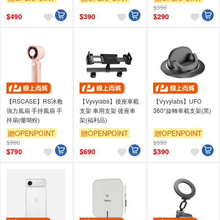
$390
$
490
$
390
$
290
【RSCASE】RS冰敷
【Vyvylabs】後座車載
【Vyvylabs】UFO
強力風扇 手持風扇 手
支架 車用支架 後座車
360°旋轉車載支架(黑)
持扇(珊瑚粉)
架(福利品)
贈OPENPOINT
贈OPENPOINT
贈OPENPOINT
$990
$690
$
790
$
690
$
390