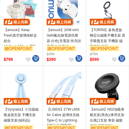
【amuok】Keep
【amuok】20W mini
【TORRII】多角度旋
Fresh真空玻璃保鮮盒
GaN氮化鎵電源供應
轉定位磁吸手機支架 真
組合
器-白色(充電器 快充頭
空吸盤支架 手機架 磁
1040ml+630ml+電動
充電頭 旅充頭)
吸支架 車架
贈OPENPOINT
贈OPENPOINT
贈OPENPOINT
真空抽氣機 送 抽真空
$390
$790
保鮮袋
$
799
$
290
$
590
【Vyvylabs】小頂蓋磁
【LISEN】27W L606
【amuok】N52強吸車
吸桌面支架 手機支架
Air Cable 超薄快充線
載支架(黑色)(車用支架
磁吸支架(福利品)
Type-C to Lightning
出風口支架 車架 磁吸
100公分(福利品)
支架 磁吸車架)
贈OPENPOINT
贈OPENPOINT
贈OPENPOINT