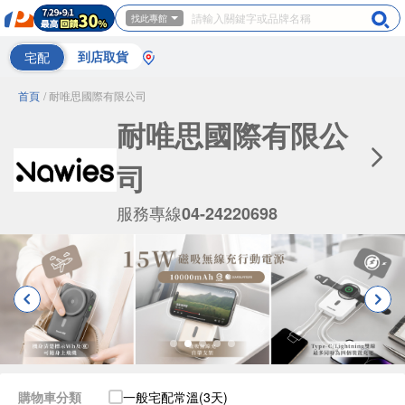
找此專館
宅配
到店取貨
首頁
/ 耐唯思國際有限公司
耐唯思國際有限公
司
服務專線
04-24220698
購物車分類
一般宅配常溫(3天)