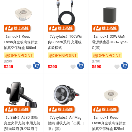
【amuok】Keep
【Vyvylabs】100W精
【amuok】33W GaN
Fresh真空玻璃保鮮盒
良Superb系列 充電線
電源供應器USB+Type-
抽真空保鮮盒 800ml
多款樣式
C(黑)
贈OPENPOINT
贈OPENPOINT
贈OPENPOINT
$299
$790
$
249
$
290
$
590
【LISEN】A680 電動
【Vyvylabs】Air Mag
【amuok】Keep
真空夾臂支架 車用支架
雙鎖 磁吸支架「出風口
Fresh真空玻璃保鮮盒
(雙向吸附 真空吸附 手
版」(黑)
抽真空保鮮盒 525ml