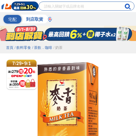
宅配
到店取貨
首頁
/ 飲料零食
/ 茶飲．咖啡
/ 奶茶