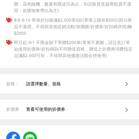
贈，花色隨機，數量有限送完為止；到店取貨及超商取貨不適
用；依購物車帶出為主)
8/8-8/10 單筆折扣後滿$2,000享9折(單筆上限折$500)(部分商
品不適用，不得與其他促銷活動/加價購/折價券/折扣碼併用)離
$2000
即日起-9/1 不限金額下單贈$200券(單筆不累贈，請注意訂單
如使用折價券/折扣碼則不符贈送資格，贈送之折價券消費指定
品滿$2,000可折，不得與其他優惠活動合併使用)
規格：
請選擇數量、規格
折價券
查看可使用的折價券