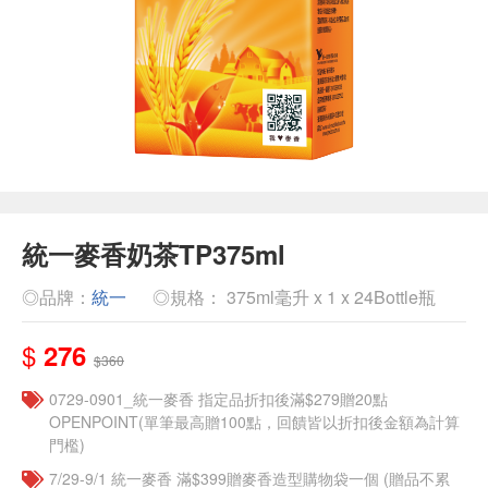
統一麥香奶茶TP375ml
◎品牌：
統一
◎規格： 375ml毫升 x 1 x 24Bottle瓶
$
276
$360
0729-0901_統一麥香​ 指定品折扣後滿$279贈20點
OPENPOINT(單筆最高贈100點，回饋皆以折扣後金額為計算
門檻)
7/29-9/1 統一麥香​ 滿$399贈麥香造型購物袋一個​ (贈品不累