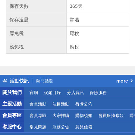
保存天數
365天
保存溫層
常溫
應免稅
應稅
應免稅
應稅
偏遠地區配送
詐騙網頁！請小心！
得獎公告
活動快訊
more
熱門話題
銀行優惠
關於我們
官網
促銷目錄
分店資訊
保險服務
偏遠地區配送
詐騙網頁！請小心！
主題活動
會員活動
注目活動
得獎公佈
會員專區
會員專區
大宗採購
購物須知
會員服務條款
隱
客服中心
常見問題
服務公告
意見信箱