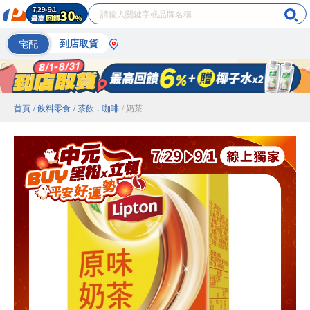
宅配
到店取貨
首頁
/ 飲料零食
/ 茶飲．咖啡
/ 奶茶