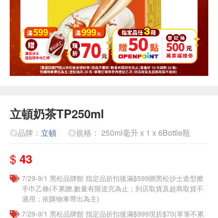
立頓奶茶TP250ml
◎品牌：
立頓
◎規格： 250ml毫升 x 1 x 6Bottle瓶
$
43
7/29-9/1 黑松品牌館 指定品折扣後滿$599贈黑松沙士造型擦
手巾乙條(不累贈,數量有限送完為止；到店取貨及超商取貨不
適用；依購物車帶出為主)
7/29-9/1 黑松品牌館 指定品折扣後滿$999現折$70(單筆不累