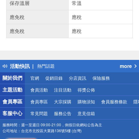
保存溫層
常溫
應免稅
應稅
應免稅
應稅
偏遠地區配送
詐騙網頁！請小心！
得獎公告
活動快訊
more
熱門話題
銀行優惠
關於我們
官網
促銷目錄
分店資訊
保險服務
偏遠地區配送
詐騙網頁！請小心！
主題活動
會員活動
注目活動
得獎公佈
會員專區
會員專區
大宗採購
購物須知
會員服務條款
隱
客服中心
常見問題
服務公告
意見信箱
服務時間：
週一至週日 09:00-21:00，例假日依網站公告為主
公司地址：
台北市北投區大業路136號5樓 (台灣)