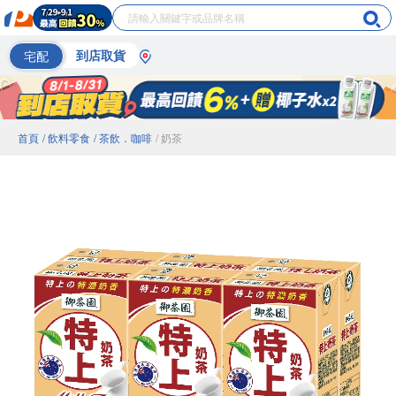
宅配
到店取貨
首頁
/ 飲料零食
/ 茶飲．咖啡
/ 奶茶