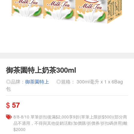
御茶園特上奶茶300ml
◎品牌：
御茶園特上
◎規格： 300ml毫升 x 1 x 6Bag
包
$
57
8/8-8/10 單筆折扣後滿$2,000享9折(單筆上限折$500)(部分商
品不適用，不得與其他促銷活動/加價購/折價券/折扣碼併用)離
$2000