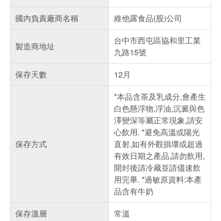
國內負責廠商名稱
維他露食品(股)公司
台中市西屯區協和里工業
製造商地址
九路15號
保存天數
12月
*本品含茶及乳成分,會產生
白色懸浮物,浮油,沉澱與色
澤變深等屬正常現象,請安
心飲用. *避免高溫或陽光
保存方式
直射,如有外觀損壞或超過
有效日期之產品,請勿飲用,
開封後請冷藏並請儘速飲
用完畢. *過敏原資料:本產
品含有牛奶
保存溫層
常溫