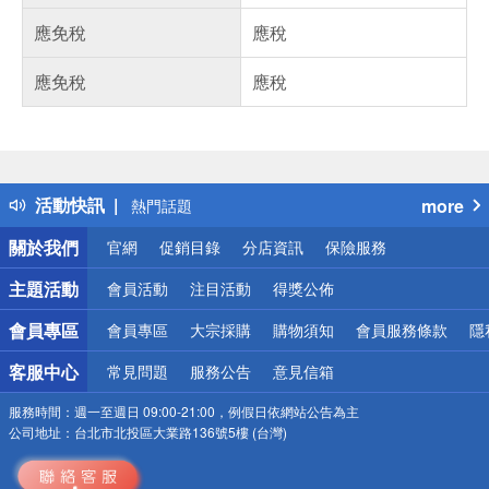
應免稅
應稅
應免稅
應稅
偏遠地區配送
詐騙網頁！請小心！
得獎公告
活動快訊
more
熱門話題
銀行優惠
關於我們
官網
促銷目錄
分店資訊
保險服務
偏遠地區配送
詐騙網頁！請小心！
主題活動
會員活動
注目活動
得獎公佈
會員專區
會員專區
大宗採購
購物須知
會員服務條款
隱
客服中心
常見問題
服務公告
意見信箱
服務時間：
週一至週日 09:00-21:00，例假日依網站公告為主
公司地址：
台北市北投區大業路136號5樓 (台灣)