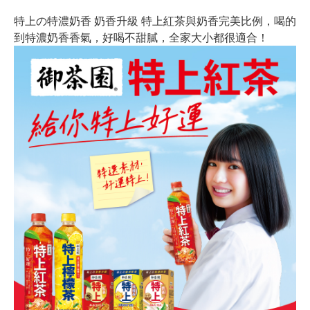
特上の特濃奶香 奶香升級 特上紅茶與奶香完美比例，喝的
到特濃奶香香氣，好喝不甜膩，全家大小都很適合！