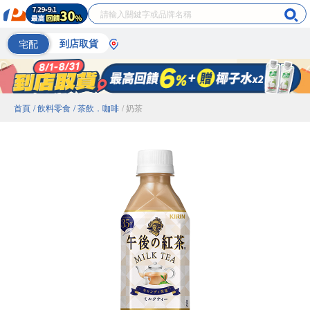
宅配
到店取貨
首頁
/ 飲料零食
/ 茶飲．咖啡
/ 奶茶