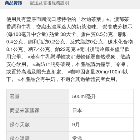
商品資訊
配送及售後服務說明
使用具有豐厚而圓潤口感特徵的「坎迪茶葉」※。濃郁茶
香調和牛乳，交織出濃厚迷人的奶茶滋味。 營養成分標示
(每100毫升中含量) 熱量 38大卡、蛋白質0.5公克、脂肪
0.4公克、飽和脂肪0.2公克、反式脂肪0公克、碳水化合物
8.1公克、糖7.4公克、鈉22毫克 ※開封後請冷藏並儘早飲
用完畢。 ※若有牛乳懸浮物或沉澱物係屬自然現象，敬請
安心飲用。 ※為防止瓶身破裂，本產品請勿撞擊、冷凍，
或置於高溫及陽光直射處。 ※咖啡因含量20mg/100ml以
下。 ※本產品含有牛奶，不適合其過敏體質者食用。
容量
500ml毫升
商品來源國家
日本
保存天數
9月
保存溫層
常溫