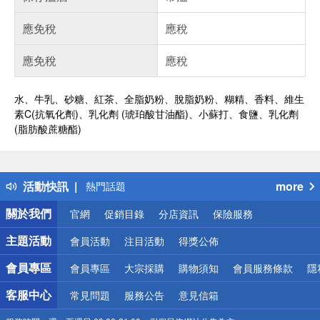
應免稅
應稅
應免稅
應稅
水、牛乳、砂糖、紅茶、全脂奶粉、脫脂奶粉、糊精、香料、維生
素C(抗氧化劑)、乳化劑 (琥珀酸甘油酯)、小蘇打、食鹽、乳化劑
(脂肪酸蔗糖酯)
偏遠地區配送
詐騙網頁！請小心！
得獎公告
活動快訊
more
熱門話題
銀行優惠
關於我們
官網
促銷目錄
分店資訊
保險服務
偏遠地區配送
詐騙網頁！請小心！
主題活動
會員活動
注目活動
得獎公佈
會員專區
會員專區
大宗採購
購物須知
會員服務條款
隱
客服中心
常見問題
服務公告
意見信箱