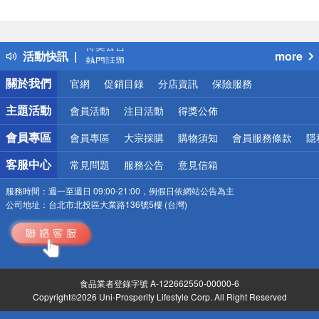
偏遠地區配送
詐騙網頁！請小心！
得獎公告
活動快訊
more
熱門話題
銀行優惠
關於我們
官網
促銷目錄
分店資訊
保險服務
偏遠地區配送
詐騙網頁！請小心！
主題活動
會員活動
注目活動
得獎公佈
會員專區
會員專區
大宗採購
購物須知
會員服務條款
隱
客服中心
常見問題
服務公告
意見信箱
服務時間：
週一至週日 09:00-21:00，例假日依網站公告為主
公司地址：
台北市北投區大業路136號5樓 (台灣)
食品業者登錄字號 A-122662550-00000-6
Copyright©2026 Uni-Prosperity Lifestyle Corp. All Right Reserved