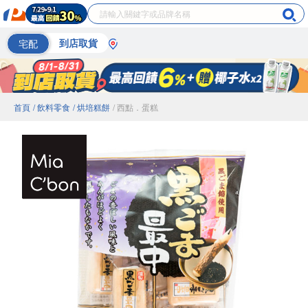
宅配
到店取貨
首頁
/ 飲料零食
/ 烘培糕餅
/ 西點．蛋糕