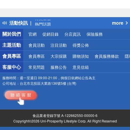
偏遠地區配送
詐騙網頁！請小心！
得獎公告
活動快訊
more
熱門話題
銀行優惠
關於我們
官網
促銷目錄
分店資訊
保險服務
偏遠地區配送
詐騙網頁！請小心！
主題活動
會員活動
注目活動
得獎公佈
會員專區
會員專區
大宗採購
購物須知
會員服務條款
隱
客服中心
常見問題
服務公告
意見信箱
服務時間：
週一至週日 09:00-21:00，例假日依網站公告為主
公司地址：
台北市北投區大業路136號5樓 (台灣)
食品業者登錄字號 A-122662550-00000-6
Copyright©2026 Uni-Prosperity Lifestyle Corp. All Right Reserved