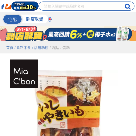
宅配
到店取貨
首頁
/ 飲料零食
/ 烘培糕餅
/ 西點．蛋糕