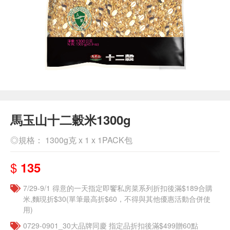
馬玉山十二穀米1300g
◎規格： 1300g克 x 1 x 1PACK包
$
135
7/29-9/1 得意的一天指定即饗私房菜系列折扣後滿$189合購
米,麵現折$30(單筆最高折$60，不得與其他優惠活動合併使
用)
0729-0901_30大品牌同慶 指定品折扣後滿$499贈60點