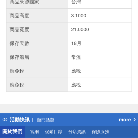
商品來源國家
台灣
商品高度
3.1000
商品寬度
21.0000
保存天數
18月
保存溫層
常溫
應免稅
應稅
應免稅
應稅
偏遠地區配送
詐騙網頁！請小心！
得獎公告
活動快訊
more
熱門話題
銀行優惠
關於我們
官網
促銷目錄
分店資訊
保險服務
偏遠地區配送