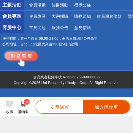
詐騙網頁！請小心！
主題活動
會員活動
注目活動
得獎公佈
會員專區
會員專區
大宗採購
購物須知
會員服務條款
隱
客服中心
常見問題
服務公告
意見信箱
服務時間：
週一至週日 09:00-21:00，例假日依網站公告為主
公司地址：
台北市北投區大業路136號5樓 (台灣)
食品業者登錄字號 A-122662550-00000-6
Copyright©2026 Uni-Prosperity Lifestyle Corp. All Right Reserved
0
立即購買
加入購物車
收藏
購物車