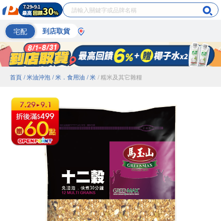
宅配
到店取貨
首頁
/ 米油沖泡
/ 米．食用油
/ 米
/ 糯米及其它雜糧