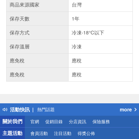
商品來源國家
台灣
保存天數
1年
保存方式
冷凍-18°C以下
保存溫層
冷凍
應免稅
應稅
應免稅
應稅
偏遠地區配送
詐騙網頁！請小心！
得獎公告
活動快訊
more
熱門話題
銀行優惠
關於我們
官網
促銷目錄
分店資訊
保險服務
偏遠地區配送
詐騙網頁！請小心！
主題活動
會員活動
注目活動
得獎公佈