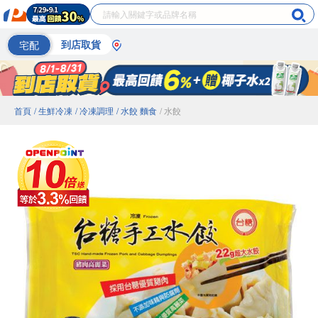
宅配
到店取貨
首頁
/ 生鮮冷凍
/ 冷凍調理
/ 水餃 麵食
/ 水餃