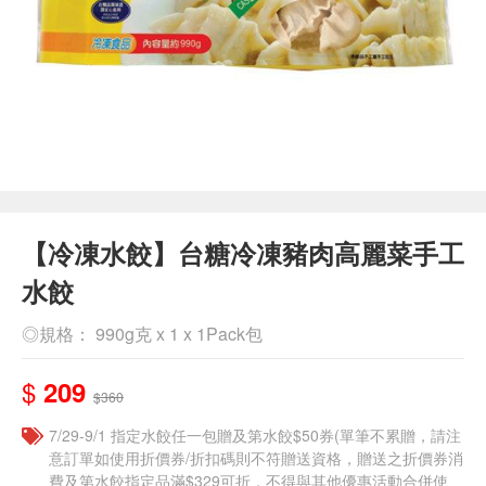
【冷凍水餃】台糖冷凍豬肉高麗菜手工
水餃
◎規格： 990g克 x 1 x 1Pack包
$
209
$360
7/29-9/1 指定水餃任一包贈及第水餃$50券(單筆不累贈，請注
意訂單如使用折價券/折扣碼則不符贈送資格，贈送之折價券消
費及第水餃指定品滿$329可折，不得與其他優惠活動合併使