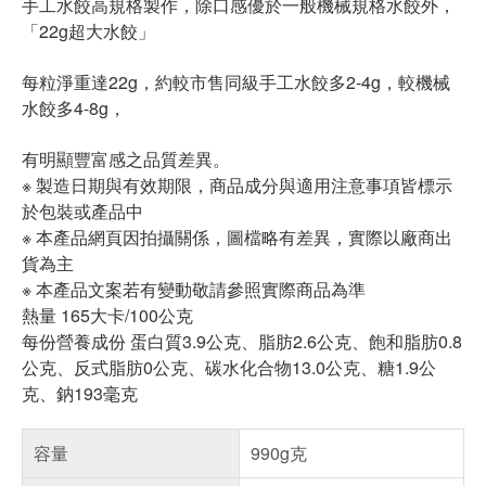
手工水餃高規格製作，除口感優於一般機械規格水餃外，
「22g超大水餃」
每粒淨重達22g，約較市售同級手工水餃多2-4g，較機械
水餃多4-8g，
有明顯豐富感之品質差異。
※ 製造日期與有效期限，商品成分與適用注意事項皆標示
於包裝或產品中
※ 本產品網頁因拍攝關係，圖檔略有差異，實際以廠商出
貨為主
※ 本產品文案若有變動敬請參照實際商品為準
熱量 165大卡/100公克
每份營養成份 蛋白質3.9公克、脂肪2.6公克、飽和脂肪0.8
公克、反式脂肪0公克、碳水化合物13.0公克、糖1.9公
克、鈉193毫克
容量
990g克