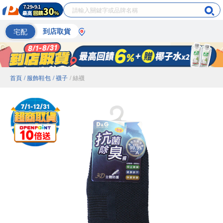
宅配
到店取貨
首頁
/ 服飾鞋包
/ 襪子
/ 絲襪