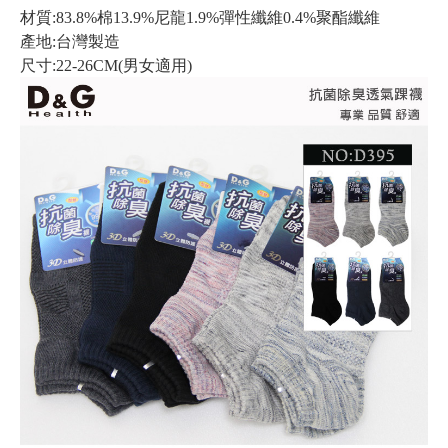
材質:83.8%棉13.9%尼龍1.9%彈性纖維0.4%聚酯纖維
產地:台灣製造
尺寸:22-26CM(男女適用)