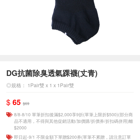
DG抗菌除臭透氣踝襪(丈青)
◎規格： 1Pair雙 x 1 x 1Pair雙
$
65
$69
8/8-8/10 單筆折扣後滿$2,000享9折(單筆上限折$500)(部分商
品不適用，不得與其他促銷活動/加價購/折價券/折扣碼併用)離
$2000
即日起-9/1 不限金額下單贈$200券(單筆不累贈，請注意訂單