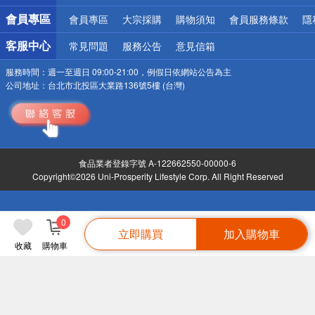
會員專區
會員專區
大宗採購
購物須知
會員服務條款
隱
客服中心
常見問題
服務公告
意見信箱
服務時間：
週一至週日 09:00-21:00，例假日依網站公告為主
公司地址：
台北市北投區大業路136號5樓 (台灣)
食品業者登錄字號 A-122662550-00000-6
Copyright©2026 Uni-Prosperity Lifestyle Corp. All Right Reserved
0
立即購買
加入購物車
收藏
購物車