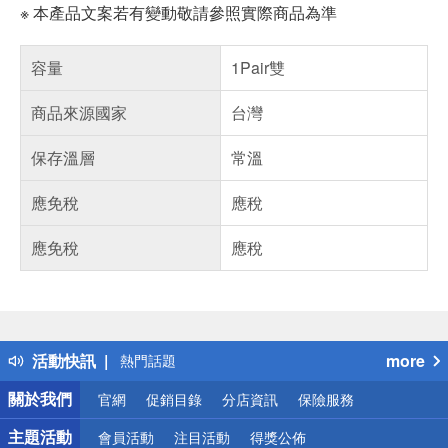
※ 本產品文案若有變動敬請參照實際商品為準
容量
1Pair雙
商品來源國家
台灣
保存溫層
常溫
應免稅
應稅
應免稅
應稅
偏遠地區配送
詐騙網頁！請小心！
得獎公告
活動快訊
more
熱門話題
銀行優惠
關於我們
官網
促銷目錄
分店資訊
保險服務
偏遠地區配送
詐騙網頁！請小心！
主題活動
會員活動
注目活動
得獎公佈