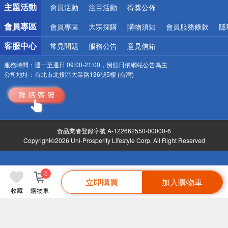
詐騙網頁！請小心！
主題活動
會員活動
注目活動
得獎公佈
會員專區
會員專區
大宗採購
購物須知
會員服務條款
隱
客服中心
常見問題
服務公告
意見信箱
服務時間：
週一至週日 09:00-21:00，例假日依網站公告為主
公司地址：
台北市北投區大業路136號5樓 (台灣)
食品業者登錄字號 A-122662550-00000-6
Copyright©2026 Uni-Prosperity Lifestyle Corp. All Right Reserved
0
立即購買
加入購物車
收藏
購物車