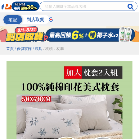
宅配
到店取貨
首頁
/ 傢俱寢飾
/ 寢具
/ 枕頭．枕套