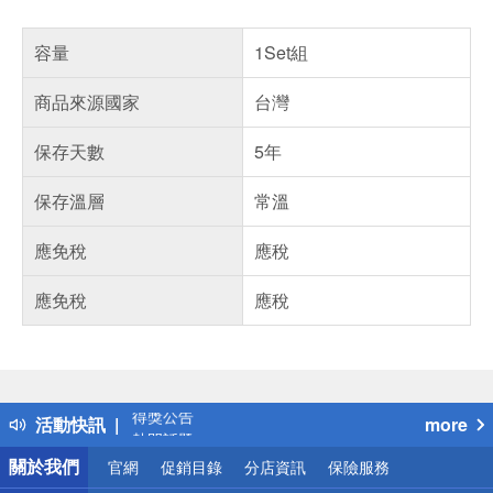
容量
1Set組
商品來源國家
台灣
保存天數
5年
保存溫層
常溫
應免稅
應稅
應免稅
應稅
偏遠地區配送
詐騙網頁！請小心！
得獎公告
活動快訊
more
熱門話題
銀行優惠
關於我們
官網
促銷目錄
分店資訊
保險服務
偏遠地區配送