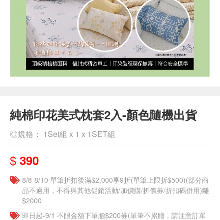
純棉印花美式枕套2入-顏色隨機出貨
◎規格： 1Set組 x 1 x 1SET組
$
390
8/8-8/10 單筆折扣後滿$2,000享9折(單筆上限折$500)(部分商
品不適用，不得與其他促銷活動/加價購/折價券/折扣碼併用)離
$2000
即日起-9/1 不限金額下單贈$200券(單筆不累贈，請注意訂單