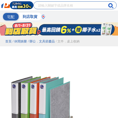
宅配
到店取貨
首頁
/ 休閒娛樂
/ 辦公．文具節慶品
/ 文件．桌上收納