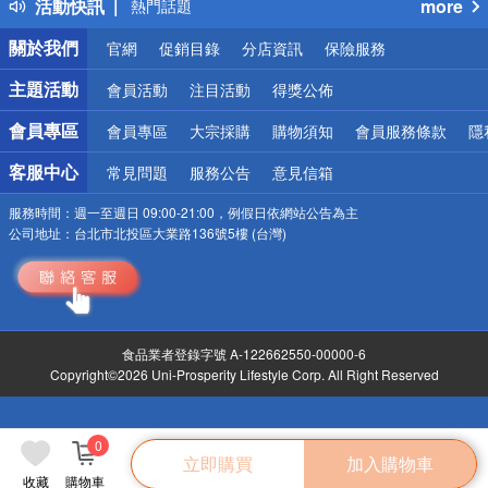
活動快訊
more
熱門話題
銀行優惠
關於我們
官網
促銷目錄
分店資訊
保險服務
偏遠地區配送
詐騙網頁！請小心！
主題活動
會員活動
注目活動
得獎公佈
會員專區
會員專區
大宗採購
購物須知
會員服務條款
隱
客服中心
常見問題
服務公告
意見信箱
服務時間：
週一至週日 09:00-21:00，例假日依網站公告為主
公司地址：
台北市北投區大業路136號5樓 (台灣)
食品業者登錄字號 A-122662550-00000-6
Copyright©2026 Uni-Prosperity Lifestyle Corp. All Right Reserved
0
立即購買
加入購物車
收藏
購物車