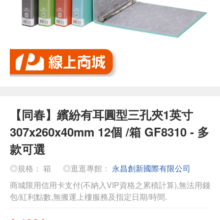
【同春】繽紛有耳圓型三孔夾1英寸
307x260x40mm 12個 /箱 GF8310 - 多
款可選
◎規格： 箱
◎逛逛專館：
永昌創新國際有限公司
商城限用信用卡支付(不納入VIP資格之累積計算),無法用錢
包/紅利點數,無搬運上樓服務及指定日期/時間.