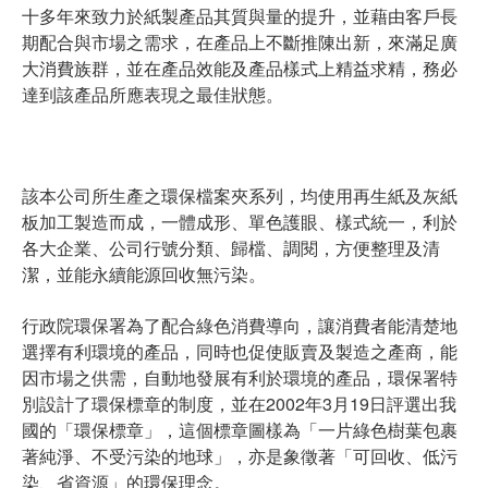
十多年來致力於紙製產品其質與量的提升，並藉由客戶長
期配合與市場之需求，在產品上不斷推陳出新，來滿足廣
大消費族群，並在產品效能及產品樣式上精益求精，務必
達到該產品所應表現之最佳狀態。
該本公司所生產之環保檔案夾系列，均使用再生紙及灰紙
板加工製造而成，一體成形、單色護眼、樣式統一，利於
各大企業、公司行號分類、歸檔、調閱，方便整理及清
潔，並能永續能源回收無污染。
行政院環保署為了配合綠色消費導向，讓消費者能清楚地
選擇有利環境的產品，同時也促使販賣及製造之產商，能
因市場之供需，自動地發展有利於環境的產品，環保署特
別設計了環保標章的制度，並在2002年3月19日評選出我
國的「環保標章」，這個標章圖樣為「一片綠色樹葉包裹
著純淨、不受污染的地球」，亦是象徵著「可回收、低污
染、省資源」的環保理念。