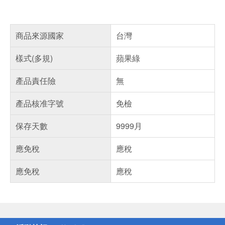
商品來源國家
台灣
樣式(多規)
蘋果綠
產品責任險
無
產品核准字號
免檢
保存天數
9999月
應免稅
應稅
應免稅
應稅
偏遠地區配送
詐騙網頁！請小心！
得獎公告