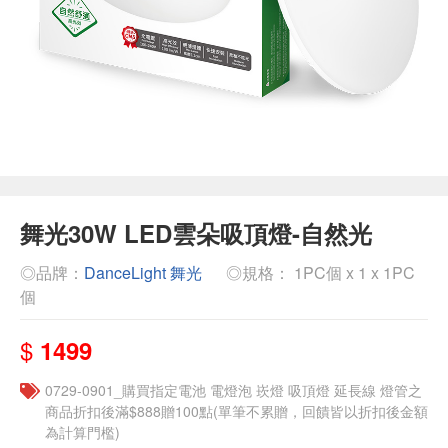
舞光30W LED雲朵吸頂燈-自然光
◎品牌：
DanceLight 舞光
◎規格： 1PC個 x 1 x 1PC
個
$
1499
0729-0901_購買指定電池 電燈泡 崁燈 吸頂燈 延長線 燈管之
商品折扣後滿$888贈100點(單筆不累贈，回饋皆以折扣後金額
為計算門檻)