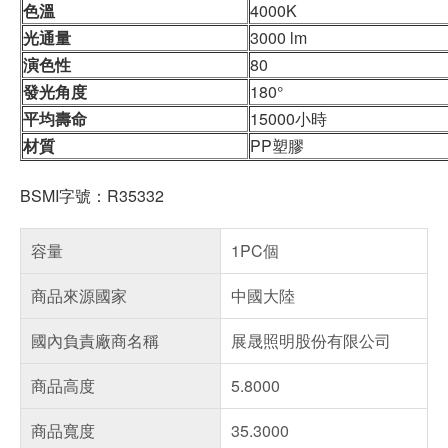
色溫
4000K
光通量
3000 lm
演色性
80
發光角度
180°
平均壽命
15000小時
材質
PP塑膠
BSMI字號：R35332
容量
1PC個
商品來源國家
中國大陸
國內負責廠商名稱
展晟照明股份有限公司
商品高度
5.8000
商品寬度
35.3000