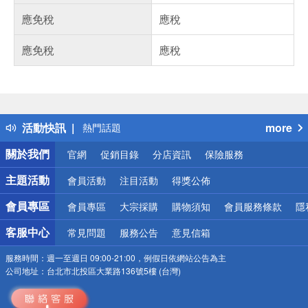
應免稅
應稅
應免稅
應稅
偏遠地區配送
詐騙網頁！請小心！
得獎公告
活動快訊
more
熱門話題
銀行優惠
關於我們
官網
促銷目錄
分店資訊
保險服務
偏遠地區配送
詐騙網頁！請小心！
主題活動
會員活動
注目活動
得獎公佈
會員專區
會員專區
大宗採購
購物須知
會員服務條款
隱
客服中心
常見問題
服務公告
意見信箱
服務時間：
週一至週日 09:00-21:00，例假日依網站公告為主
公司地址：
台北市北投區大業路136號5樓 (台灣)