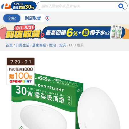
宅配
到店取貨
首頁
/ 日用生活
/ 居家修繕
/ 燈泡．燈具
/ LED 燈具