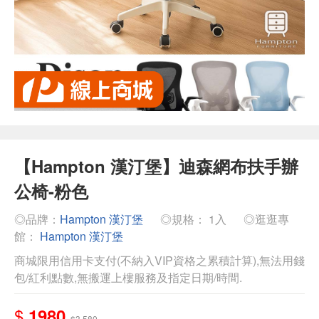
【Hampton 漢汀堡】迪森網布扶手辦
公椅-粉色
◎品牌：
Hampton 漢汀堡
◎規格： 1入
◎逛逛專
館：
Hampton 漢汀堡
商城限用信用卡支付(不納入VIP資格之累積計算),無法用錢
包/紅利點數,無搬運上樓服務及指定日期/時間.
$
1980
$3,580