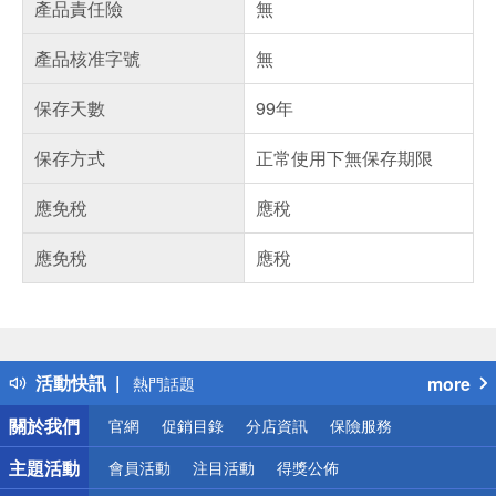
產品責任險
無
產品核准字號
無
保存天數
99年
保存方式
正常使用下無保存期限
應免稅
應稅
應免稅
應稅
偏遠地區配送
詐騙網頁！請小心！
得獎公告
活動快訊
more
熱門話題
銀行優惠
關於我們
官網
促銷目錄
分店資訊
保險服務
偏遠地區配送
詐騙網頁！請小心！
主題活動
會員活動
注目活動
得獎公佈