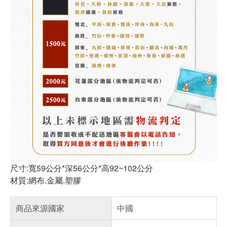
尺寸:寬59公分*深56公分*高92~102公分
材質:網布.金屬.塑膠
商品來源國家
中國