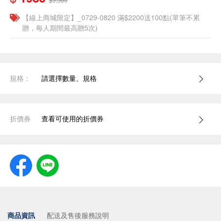
【線上商城限定】_0729-0820 滿$2200送100點(單筆不累
贈，每人期間最高贈5次)
規格：
請選擇數量、規格
折價券
查看可使用的折價券
商品資訊
配送及售後服務說明