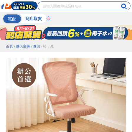
宅配
到店取貨
首頁
/ 傢俱寢飾
/ 傢俱
/ 椅．凳