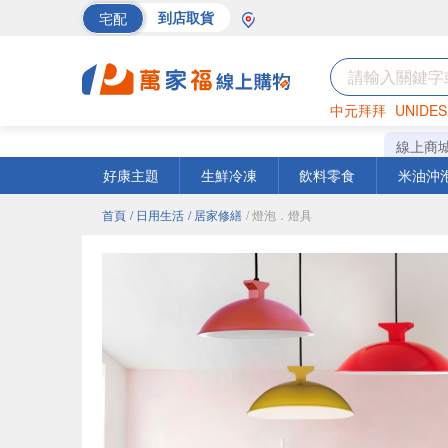
宅配
到店取貨
中元拜拜
UNIDES
海苔
巧克力
罐頭
線上商
好康主題
生鮮冷凍
飲料零食
米油沖
首頁
/ 日用生活
/ 居家修繕
/ 燈泡．燈具