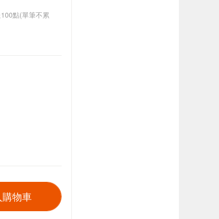
送100點(單筆不累
入購物車