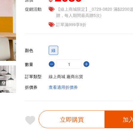
促銷活動
【線上商城限定】_0729-0820 滿$2200
贈，每人期間最高贈5次)
訂單滿999享9折
顏色
綠
數量
訂單類型
線上商城 廠商出貨
折價券
查看適用折價券
立即購買
加