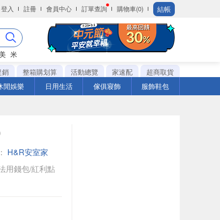
結帳
登入
註冊
會員中心
訂單查詢
購物車(0)
美
米
促銷
整箱購划算
活動總覽
家速配
超商取貨
休閒娛樂
日用生活
傢俱寢飾
服飾鞋包
0
：
H&R安室家
法用錢包/紅利點