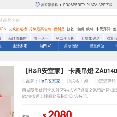
萬家福服務
PROSPERITY PLAZA APP下載
IGN
父親節送禮
冷氣最高省萬
福利品
餅乾
泡麵
飲料
中元拜拜
義
衛生紙
城
品牌旗艦館
買一送一
第二件五折
點數加碼送
檔期
泡
生活家電
熱門3C
美妝個清
嬰童保健
【H&R安室家】 卡農吊燈 ZA014
◎品牌：
H&R安室家
◎規格： 綠
◎逛逛專館
商城限用信用卡支付(不納入VIP資格之累積計算),無
數,無搬運上樓服務及指定日期/時間.
2080
$
原價