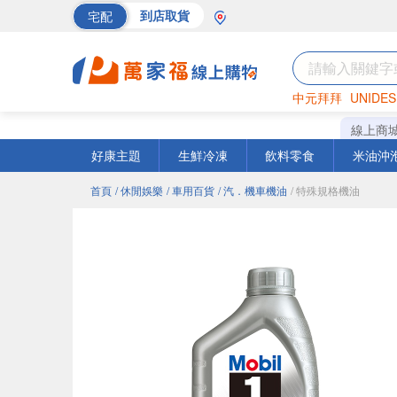
宅配
到店取貨
中元拜拜
UNIDES
海苔
巧克力
罐頭
線上商
好康主題
生鮮冷凍
飲料零食
米油沖
首頁
/ 休閒娛樂
/ 車用百貨
/ 汽．機車機油
/ 特殊規格機油