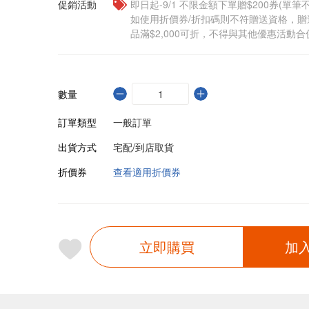
促銷活動
即日起-9/1 不限金額下單贈$200券(單
如使用折價券/折扣碼則不符贈送資格，
品滿$2,000可折，不得與其他優惠活動合
數量
訂單類型
一般訂單
出貨方式
宅配/到店取貨
折價券
查看適用折價券
立即購買
加