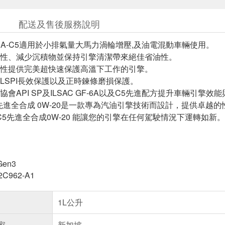
配送及售後服務說明
EA-C5適用於小排氣量大馬力渦輪增壓,及油電混動車輛使用。
性、減少沉積物並保持引擎清潔帶來絕佳省油性。
性提供完美超快速保護高溫下工作的引擎。
LSPI長效保護以及正時鍊條磨損保護。
會API SP及ILSAC GF-6A以及C5先進配方提升車輛引擎
5 先進全合成 0W-20是一款專為汽油引擎技術而設計，提供卓
 最新C5先進全合成0W-20 能讓您的引擎在任何駕駛情況下運轉如新。
Gen3
2C962-A1
1L公升
家
新加坡