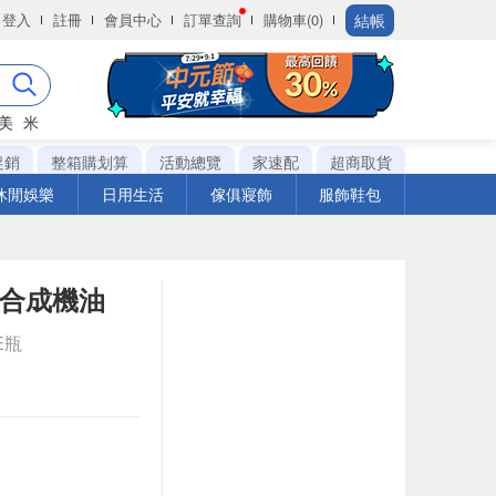
結帳
登入
註冊
會員中心
訂單查詢
購物車(0)
美
米
促銷
整箱購划算
活動總覽
家速配
超商取貨
休閒娛樂
日用生活
傢俱寢飾
服飾鞋包
全合成機油
E瓶