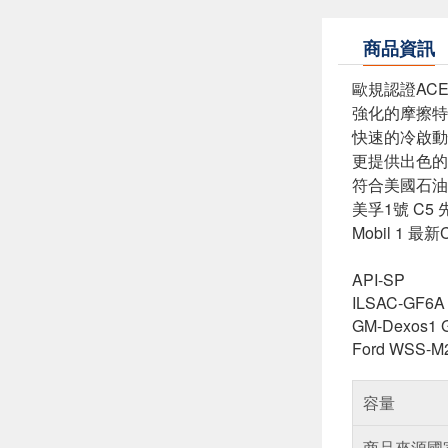
商品資訊
歐規認證AC
強化的摩擦特
快速的冷啟動
更提供出色的
符合美國石油協
美孚1號 C
Mobil 1
API-SP
ILSAC-GF6A
GM-Dexos1 
Ford WSS-M
容量
商品來源國