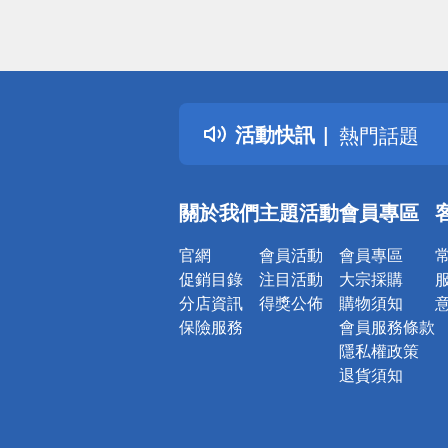
偏遠地區配
詐騙網頁！
得獎公告
活動快訊
熱門話題
銀行優惠
偏遠地區配
關於我們
主題活動
會員專區
詐騙網頁！
官網
會員活動
會員專區
促銷目錄
注目活動
大宗採購
分店資訊
得獎公佈
購物須知
保險服務
會員服務條款
隱私權政策
退貨須知