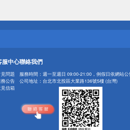
送
請小心！
送
客服中心
聯絡我們
請小心！
常見問題
服務時間：
週一至週日 09:00-21:00，例假日依網站
服務公告
公司地址：
台北市北投區大業路136號5樓 (台灣)
意見信箱