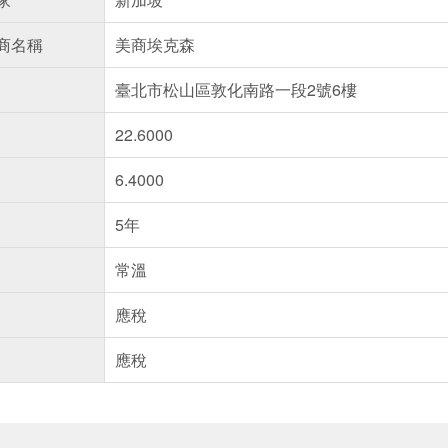
商名稱
美商埃克森
臺北市松山區敦化南路一段2號6樓
22.6000
6.4000
5年
常溫
應稅
應稅