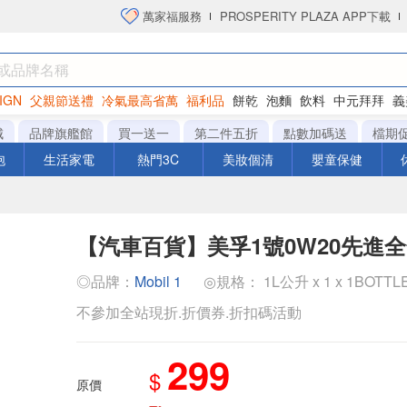
萬家福服務
PROSPERITY PLAZA APP下載
IGN
父親節送禮
冷氣最高省萬
福利品
餅乾
泡麵
飲料
中元拜拜
義
衛生紙
城
品牌旗艦館
買一送一
第二件五折
點數加碼送
檔期
泡
生活家電
熱門3C
美妝個清
嬰童保健
【汽車百貨】美孚1號0W20先進
◎品牌：
Mobil 1
◎規格： 1L公升 x 1 x 1BOTTL
不參加全站現折.折價券.折扣碼活動
299
$
原價