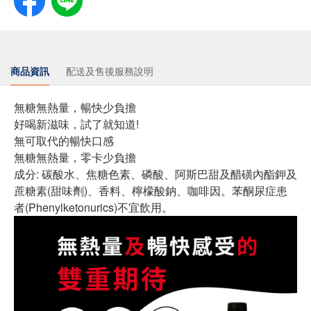
商品資訊
配送及售後服務說明
無糖無熱量，暢快少負擔
好喝新滋味，試了就知道!
無可取代的暢快口感
無糖無熱量，零卡少負擔
成分: 碳酸水、焦糖色素、磷酸、阿斯巴甜及醋磺內酯鉀及
蔗糖素(甜味劑)、香料、檸檬酸鈉、咖啡因。苯酮尿症患
者(Phenylketonurics)不宜飲用。