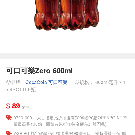
可口可樂Zero 600ml
◎品牌：
CocaCola 可口可樂
◎規格： 600ml毫升 x 1
x 4BOTTLE瓶
$
89
$120
0729-0901_太古指定品折扣後滿$299贈20點OPENPOINT(單
筆最高贈100點，回饋皆以折扣後金額為計算門檻)
7/29-9/1 指定碳酸品折扣後滿$499贈可口可樂折疊椅一個(贈