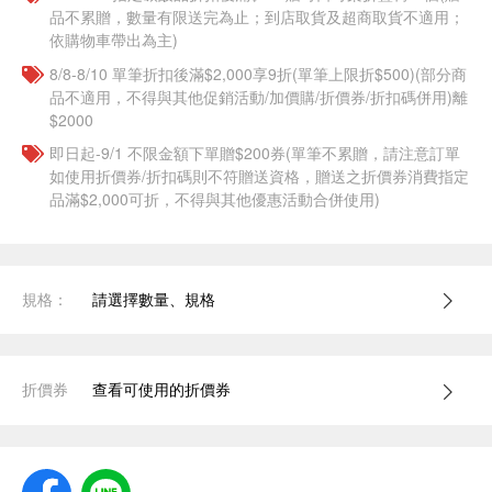
品不累贈，數量有限送完為止；到店取貨及超商取貨不適用；
依購物車帶出為主)
8/8-8/10 單筆折扣後滿$2,000享9折(單筆上限折$500)(部分商
品不適用，不得與其他促銷活動/加價購/折價券/折扣碼併用)離
$2000
即日起-9/1 不限金額下單贈$200券(單筆不累贈，請注意訂單
如使用折價券/折扣碼則不符贈送資格，贈送之折價券消費指定
品滿$2,000可折，不得與其他優惠活動合併使用)
規格：
請選擇數量、規格
折價券
查看可使用的折價券