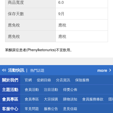
商品寬度
6.0
保存天數
9月
應免稅
應稅
應免稅
應稅
苯酮尿症患者(Phenylketonurics)不宜飲用。
偏遠地區配送
詐騙網頁！請小心！
得獎公告
活動快訊
more
熱門話題
銀行優惠
關於我們
官網
促銷目錄
分店資訊
保險服務
偏遠地區配送
詐騙網頁！請小心！
主題活動
會員活動
注目活動
得獎公佈
會員專區
會員專區
大宗採購
購物須知
會員服務條款
隱
客服中心
常見問題
服務公告
意見信箱