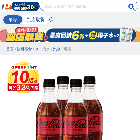
宅配
到店取貨
首頁
/ 飲料零食
/ 水．汽水
/ 汽水
/ 可樂