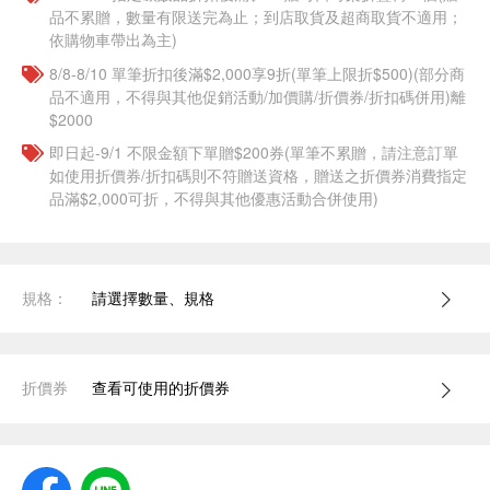
品不累贈，數量有限送完為止；到店取貨及超商取貨不適用；
依購物車帶出為主)
8/8-8/10 單筆折扣後滿$2,000享9折(單筆上限折$500)(部分商
品不適用，不得與其他促銷活動/加價購/折價券/折扣碼併用)離
$2000
即日起-9/1 不限金額下單贈$200券(單筆不累贈，請注意訂單
如使用折價券/折扣碼則不符贈送資格，贈送之折價券消費指定
品滿$2,000可折，不得與其他優惠活動合併使用)
規格：
請選擇數量、規格
折價券
查看可使用的折價券