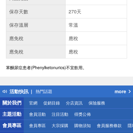
保存天數
270天
保存溫層
常溫
應免稅
應稅
應免稅
應稅
苯酮尿症患者(Phenylketonurics)不宜飲用。
偏遠地區配送
詐騙網頁！請小心！
得獎公告
活動快訊
more
熱門話題
銀行優惠
關於我們
官網
促銷目錄
分店資訊
保險服務
偏遠地區配送
詐騙網頁！請小心！
主題活動
會員活動
注目活動
得獎公佈
會員專區
會員專區
大宗採購
購物須知
會員服務條款
隱