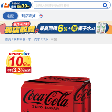
宅配
到店取貨
首頁
/ 飲料零食
/ 水．汽水
/ 汽水
/ 可樂