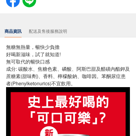
商品資訊
配送及售後服務說明
無糖無熱量，暢快少負擔
好喝新滋味，試了就知道!
無可取代的暢快口感
成分: 碳酸水、焦糖色素、磷酸、阿斯巴甜及醋磺內酯鉀及
蔗糖素(甜味劑)、香料、檸檬酸鈉、咖啡因。苯酮尿症患
者(Phenylketonurics)不宜飲用。