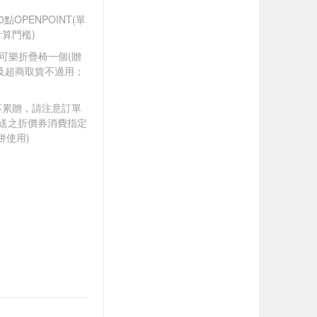
0點OPENPOINT(單
算門檻)
可口可樂折疊椅一個(贈
及超商取貨不適用；
筆不累贈，請注意訂單
贈送之折價券消費指定
併使用)