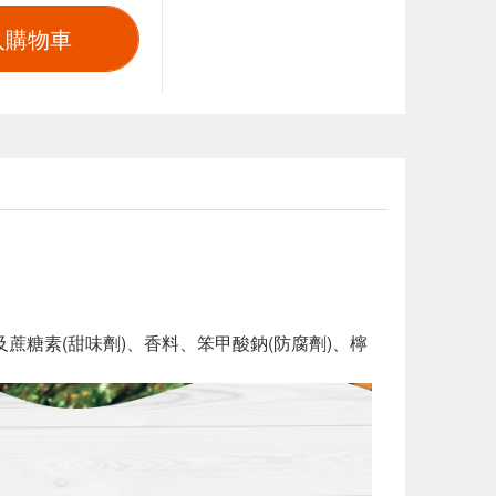
入購物車
蔗糖素(甜味劑)、香料、笨甲酸鈉(防腐劑)、檸