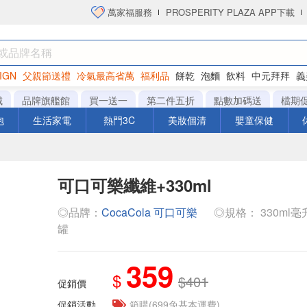
萬家福服務
PROSPERITY PLAZA APP下載
IGN
父親節送禮
冷氣最高省萬
福利品
餅乾
泡麵
飲料
中元拜拜
義
洋芋片
城
品牌旗艦館
買一送一
第二件五折
點數加碼送
檔期
泡
生活家電
熱門3C
美妝個清
嬰童保健
可口可樂纖維+330ml
◎品牌：
CocaCola 可口可樂
◎規格： 330ml毫升 x
罐
359
$
$401
促銷價
促銷活動
箱購(699免基本運費)