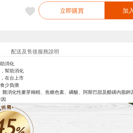
立即購買
加
配送及售後服務說明
助消化
，幫助消化
，在台上市
食少負擔
水、難消化性麥芽糊精、焦糖色素、磷酸、阿斯巴甜及醋磺內脂鉀及
啡因