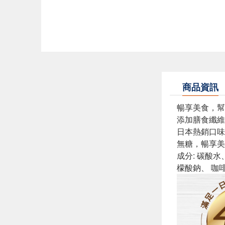
商品資訊
暢享美食，幫
添加膳食纖維
日本熱銷口味
無糖，暢享美
成分: 碳酸
檬酸鈉、 咖