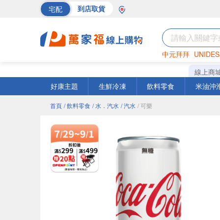
宅配
到店取貨
中元拜拜
UNIDES
巧克力
罐頭
海苔
線上商
好康主題
生鮮冷凍
飲料零食
米油沖
首頁
/ 飲料零食
/ 水．汽水
/ 汽水
/ 可樂