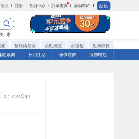
結帳
登入
註冊
會員中心
訂單查詢
購物車(0)
美
米
促銷
整箱購划算
活動總覽
家速配
超商取貨
休閒娛樂
日用生活
傢俱寢飾
服飾鞋包
 1 x 24Can