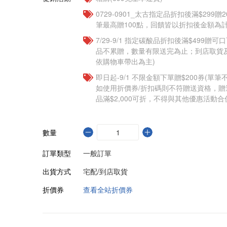
0729-0901_太古指定品折扣後滿$299贈2
筆最高贈100點，回饋皆以折扣後金額為計
7/29-9/1 指定碳酸品折扣後滿$499贈
品不累贈，數量有限送完為止；到店取貨
依購物車帶出為主)
即日起-9/1 不限金額下單贈$200券(單
如使用折價券/折扣碼則不符贈送資格，
品滿$2,000可折，不得與其他優惠活動合
數量
訂單類型
一般訂單
出貨方式
宅配/到店取貨
折價券
查看全站折價券