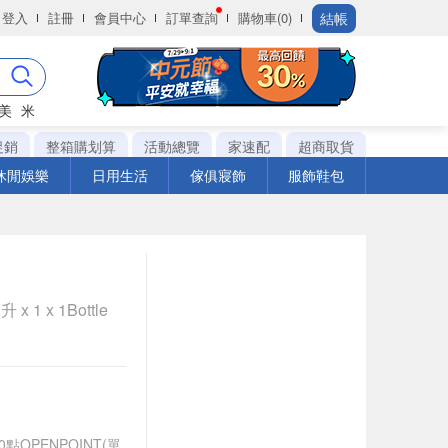
結帳
登入
註冊
會員中心
訂單查詢
購物車(0)
美
米
促銷
整箱購划算
活動總覽
家速配
超商取貨
休閒娛樂
日用生活
傢俱寢飾
服飾鞋包
 1 x 1Bottle
0點OPENPOINT(單