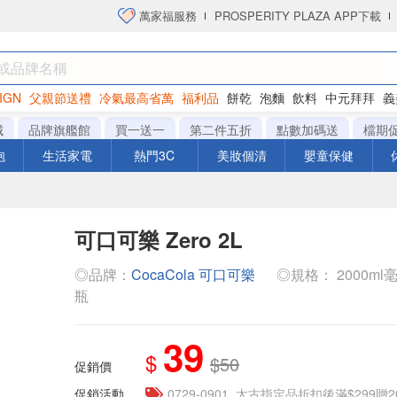
萬家福服務
PROSPERITY PLAZA APP下載
IGN
父親節送禮
冷氣最高省萬
福利品
餅乾
泡麵
飲料
中元拜拜
義
衛生紙
城
品牌旗艦館
買一送一
第二件五折
點數加碼送
檔期
泡
生活家電
熱門3C
美妝個清
嬰童保健
可口可樂 Zero 2L
◎品牌：
CocaCola 可口可樂
◎規格： 2000ml毫升 x
瓶
39
$
$50
促銷價
促銷活動
0729-0901_太古指定品折扣後滿$299贈2