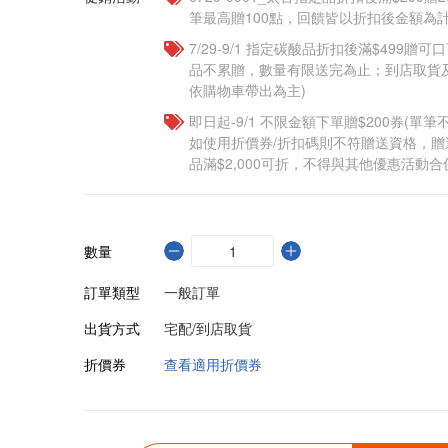
筆最高贈100點，回饋皆以折扣後金額為計
7/29-9/1 指定碳酸品折扣後滿$499贈
品不累贈，數量有限送完為止；到店取貨
依購物車帶出為主)
即日起-9/1 不限金額下單贈$200券(單
如使用折價券/折扣碼則不符贈送資格，
品滿$2,000可折，不得與其他優惠活動合
數量
訂單類型
一般訂單
出貨方式
宅配/到店取貨
折價券
查看適用折價券