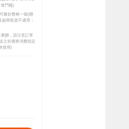
算門檻)
可口可樂折疊椅一個(贈
及超商取貨不適用；
筆不累贈，請注意訂單
贈送之折價券消費指定
併使用)