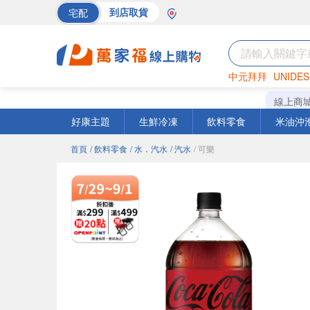
宅配
到店取貨
中元拜拜
UNIDES
海苔
巧克力
罐頭
線上商
好康主題
生鮮冷凍
飲料零食
米油沖
首頁
/ 飲料零食
/ 水．汽水
/ 汽水
/ 可樂