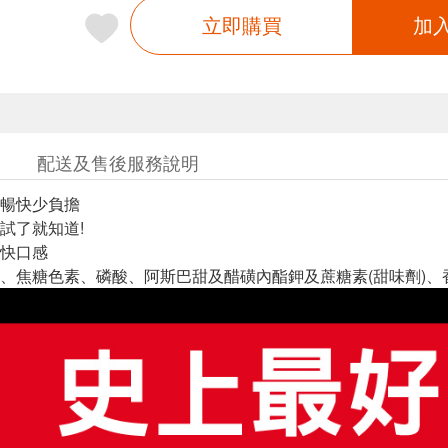
立即購買
加
配送及售後服務說明
暢快少負擔
試了就知道!
快口感
、焦糖色素、磷酸、阿斯巴甜及醋磺內酯鉀及蔗糖素(甜味劑)、