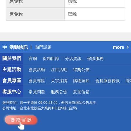
應免稅
應稅
應免稅
應稅
偏遠地區配送
詐騙網頁！請小心！
得獎公告
活動快訊
more
熱門話題
銀行優惠
關於我們
官網
促銷目錄
分店資訊
保險服務
偏遠地區配送
詐騙網頁！請小心！
主題活動
會員活動
注目活動
得獎公佈
會員專區
會員專區
大宗採購
購物須知
會員服務條款
隱
客服中心
常見問題
服務公告
意見信箱
服務時間：
週一至週日 09:00-21:00，例假日依網站公告為主
公司地址：
台北市北投區大業路136號5樓 (台灣)