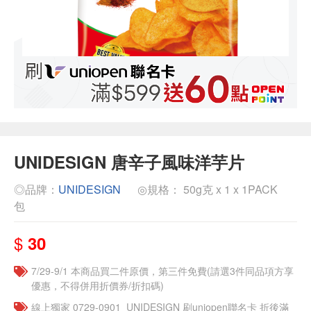
UNIDESIGN 唐辛子風味洋芋片
◎品牌：
UNIDESIGN
◎規格： 50g克 x 1 x 1PACK
包
$
30
7/29-9/1 本商品買二件原價，第三件免費(請選3件同品項方享
優惠，不得併用折價券/折扣碼)
線上獨家 0729-0901_UNIDESIGN​ 刷uniopen聯名卡 折後滿