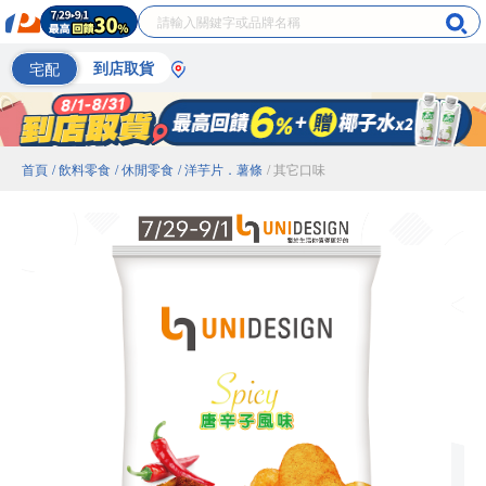
宅配
到店取貨
首頁
/ 飲料零食
/ 休閒零食
/ 洋芋片．薯條
/ 其它口味