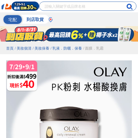
宅配
到店取貨
首頁
/ 美妝個清
/ 美妝保養
/ 乳液．防曬．保養
/ 面膜．乳霜