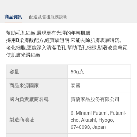
商品資訊
配送及售後服務說明
幫助毛孔細緻,展現更有光澤的年輕肌膚
採用B柔膚酸配方,經實驗證明,它能去除肌膚表層暗沉,
老化細胞,更能深入清潔毛孔,幫助毛孔細緻,顯著改善膚質,
使肌膚光滑細緻
容量
50g克
商品來源國家
泰國
國內負責廠商名稱
寶僑家品股份有限公司
6, Minami Futami, Futami-
製造商地址
cho, Akashi, Hyogo,
6740093, Japan