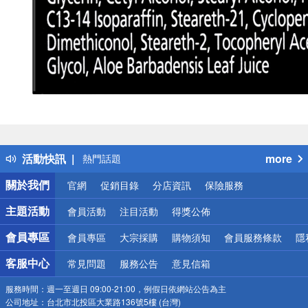
偏遠地區配送
詐騙網頁！請小心！
得獎公告
活動快訊
more
熱門話題
銀行優惠
關於我們
官網
促銷目錄
分店資訊
保險服務
偏遠地區配送
詐騙網頁！請小心！
主題活動
會員活動
注目活動
得獎公佈
會員專區
會員專區
大宗採購
購物須知
會員服務條款
隱
客服中心
常見問題
服務公告
意見信箱
服務時間：
週一至週日 09:00-21:00，例假日依網站公告為主
公司地址：
台北市北投區大業路136號5樓 (台灣)