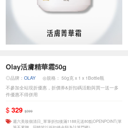
Olay活膚精華霜50g
◎品牌：
OLAY
◎規格： 50g克 x 1 x 1Bottle瓶
不參加全站現折優惠，折價券&折扣碼活動與買一送一多
件優惠不得併用
$
329
$399
週六美妝個清日_單筆折扣後滿1188元送80點OPENPOINT(單
筆不累贈，回饋皆以折扣後金額為計算門檻)