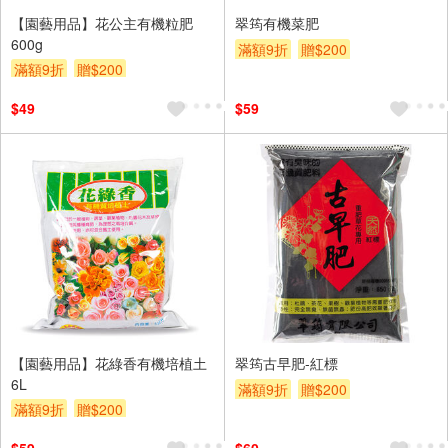
【園藝用品】花公主有機粒肥
翠筠有機菜肥
600g
滿額9折
贈$200
滿額9折
贈$200
$49
$59
【園藝用品】花綠香有機培植土
翠筠古早肥-紅標
6L
滿額9折
贈$200
滿額9折
贈$200