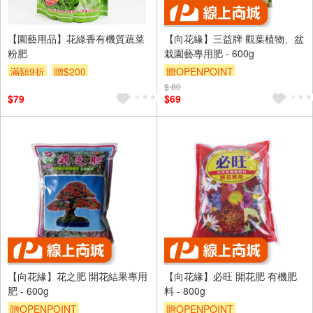
【園藝用品】花綠香有機質蔬菜
【向花緣】三益牌 觀葉植物、盆
粉肥
栽園藝專用肥 - 600g
滿額9折
贈$200
贈OPENPOINT
$ 80
$79
$69
【向花緣】花之肥 開花結果專用
【向花緣】必旺 開花肥 有機肥
肥 - 600g
料 - 800g
贈OPENPOINT
贈OPENPOINT