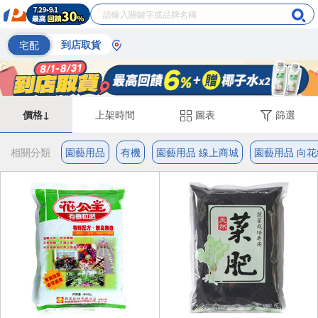
宅配
到店取貨
價格↓
上架時間
圖表
篩選
相關分類
園藝用品
有機
園藝用品 線上商城
園藝用品 向花