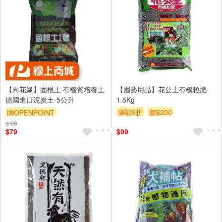
【向花緣】固根土 有機質培養土
【園藝用品】花公主有機粒肥
德國進口泥炭土-5公升
1.5Kg
滿額9折
贈$200
贈OPENPOINT
$ 90
$79
$99