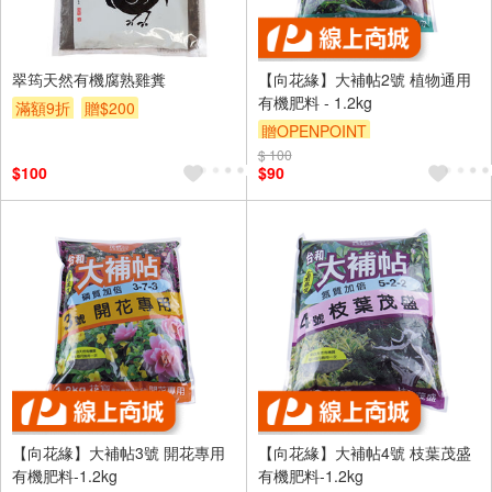
翠筠天然有機腐熟雞糞
【向花緣】大補帖2號 植物通用
有機肥料 - 1.2kg
滿額9折
贈$200
贈OPENPOINT
$ 100
$100
$90
【向花緣】大補帖3號 開花專用
【向花緣】大補帖4號 枝葉茂盛
有機肥料-1.2kg
有機肥料-1.2kg