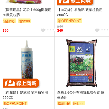
【園藝用品】花公主600g開花用
【向花緣】易施肥 觀葉植物用 -
有機質粒肥
250CC
贈OPENPOINT
滿額9折
贈$200
$ 60
$60
$49
【向花緣】易施肥 蘭科植物用 -
翠筠土6公升有機質栽培介質-園
250CC
藝通用
贈OPENPOINT
滿額9折
贈$200
$ 60