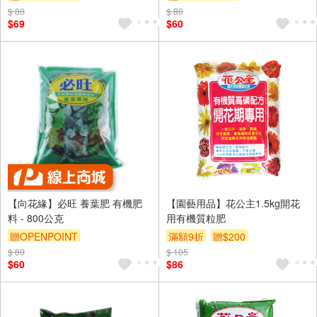
$ 80
$ 80
$69
$60
【向花緣】必旺 養葉肥 有機肥
【園藝用品】花公主1.5kg開花
料 - 800公克
用有機質粒肥
贈OPENPOINT
滿額9折
贈$200
$ 80
$ 105
$60
$86