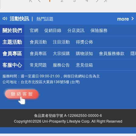
詐騙網頁！請小心！
得獎公告
活動快訊
more
熱門話題
銀行優惠
關於我們
官網
促銷目錄
分店資訊
保險服務
偏遠地區配送
詐騙網頁！請小心！
主題活動
會員活動
注目活動
得獎公佈
會員專區
會員專區
大宗採購
購物須知
會員服務條款
隱
客服中心
常見問題
服務公告
意見信箱
服務時間：
週一至週日 09:00-21:00，例假日依網站公告為主
公司地址：
台北市北投區大業路136號5樓 (台灣)
食品業者登錄字號 A-122662550-00000-6
Copyright©2026 Uni-Prosperity Lifestyle Corp. All Right Reserved