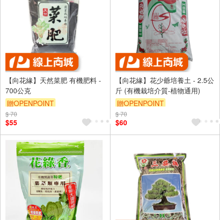
【向花緣】天然菜肥 有機肥料 -
【向花緣】花少爺培養土 - 2.5公
700公克
斤 (有機栽培介質-植物通用)
贈OPENPOINT
贈OPENPOINT
$ 70
$ 70
$55
$60