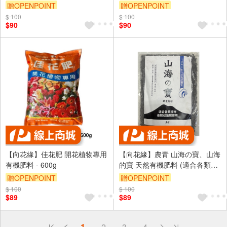
贈OPENPOINT
贈OPENPOINT
$ 100
$ 100
$90
$90
【向花緣】佳花肥 開花植物專用
【向花緣】農青 山海の寶、山海
有機肥料 - 600g
的寶 天然有機肥料 (適合各類植
物基肥或追肥專用) - 800g
贈OPENPOINT
贈OPENPOINT
$ 100
$ 100
$89
$89
偏遠地區配送
1
2
3
4