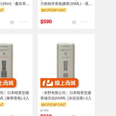
35ml) - 薰衣草
方框植萃香氛擴香(30ML)- -晨露
丁香
花園【去味加強版】
NT
贈OPENPOINT
$590
司〕日本晴香堂擴
〔本野有限公司〕日本晴香堂擴
L (奢華香氛)-2入
香補充包200ML (沐浴清香)-2入
NT
贈OPENPOINT
$ 700
$560