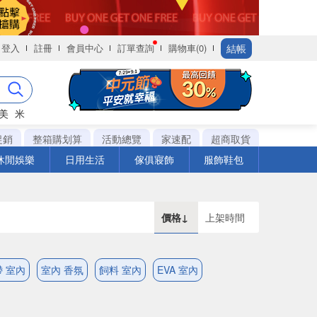
結帳
登入
註冊
會員中心
訂單查詢
購物車(0)
美
米
促銷
整箱購划算
活動總覽
家速配
超商取貨
休閒娛樂
日用生活
傢俱寢飾
服飾鞋包
價格↓
上架時間
 室內
室內 香氛
飼料 室內
EVA 室內