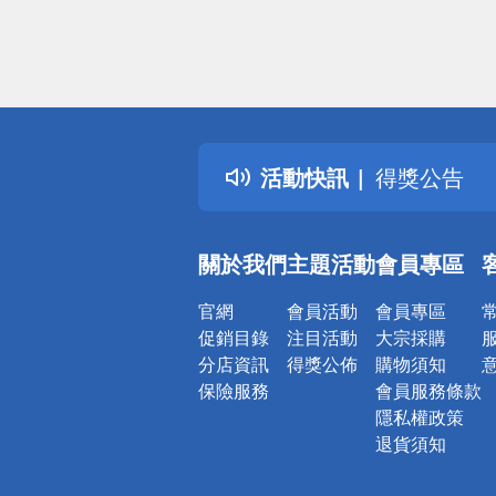
偏遠地區配
詐騙網頁！
得獎公告
活動快訊
熱門話題
銀行優惠
偏遠地區配
關於我們
主題活動
會員專區
詐騙網頁！
官網
會員活動
會員專區
促銷目錄
注目活動
大宗採購
分店資訊
得獎公佈
購物須知
保險服務
會員服務條款
隱私權政策
退貨須知