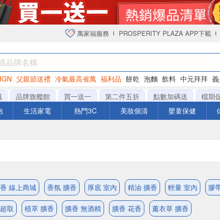
萬家福服務
PROSPERITY PLAZA APP下載
IGN
父親節送禮
冷氣最高省萬
福利品
餅乾
泡麵
飲料
中元拜拜
義
衛生紙
城
品牌旗艦館
買一送一
第二件五折
點數加碼送
檔期
泡
生活家電
熱門3C
美妝個清
嬰童保健
香 線上商城
香氛 擴香
厚底 室內
精油 擴香
輕量 室內
膠帶
可超取
植萃 擴香
擴香 無酒精
擴香 花香
薰衣草 擴香