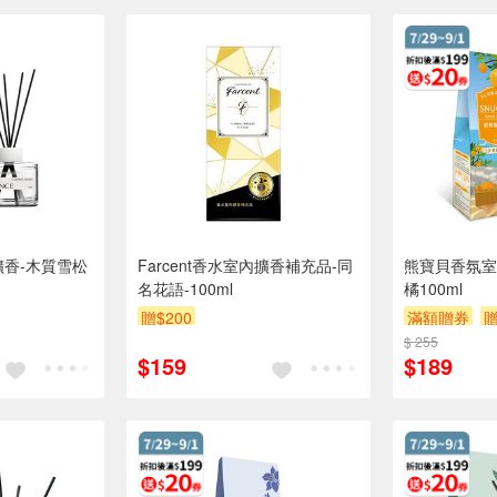
擴香-木質雪松
Farcent香水室內擴香補充品-同
熊寶貝香氛室
名花語-100ml
橘100ml
贈$200
滿額贈券
贈
$ 255
$159
$189