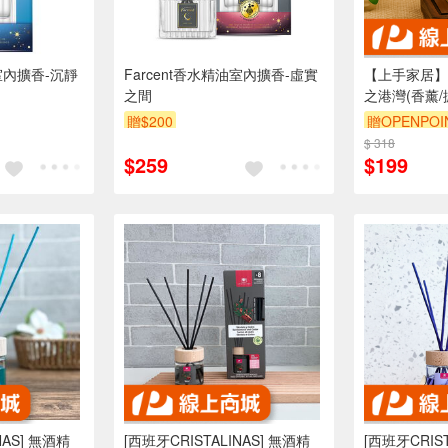
油室內擴香-沉靜
Farcent香水精油室內擴香-虛實
【上手家居】
之間
之港灣(香薰/
內擴香)
贈$200
贈OPENPOI
$ 318
訂單滿999享
$259
$199
NAS] 無酒精
[西班牙CRISTALINAS] 無酒精
[西班牙CRIST