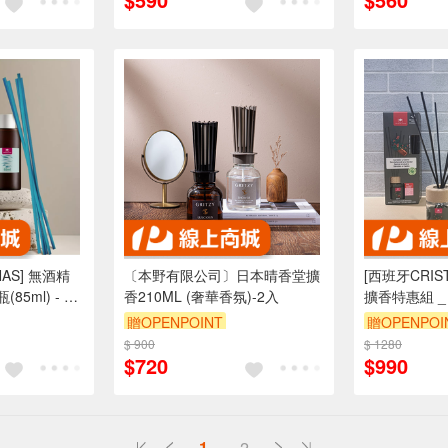
NAS] 無酒精
〔本野有限公司〕日本晴香堂擴
[西班牙CRIS
5ml) - 海
香210ML (奢華香氛)-2入
擴香特惠組 _
新香調 海洋香
35ml+ 補充
贈OPENPOINT
贈OPENPOI
調 香氛 擴香
$ 900
$ 1280
$720
$990
1
2