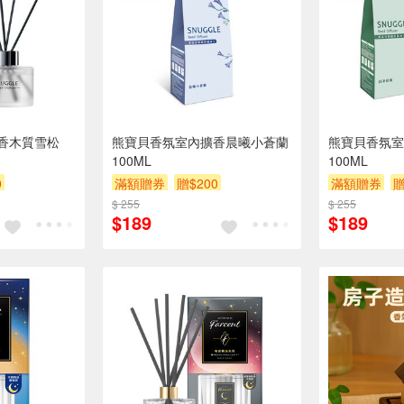
香木質雪松
熊寶貝香氛室內擴香晨曦小蒼蘭
熊寶貝香氛室
100ML
100ML
0
滿額贈券
贈$200
滿額贈券
贈
$ 255
$ 255
$189
$189