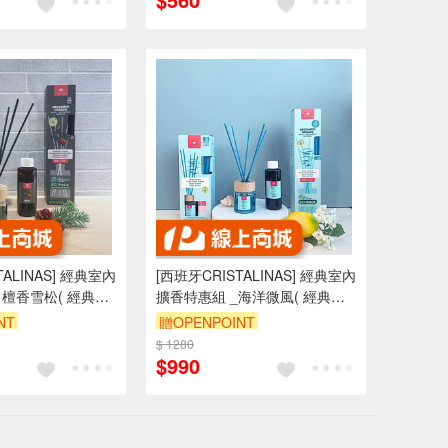
TALINAS] 經典室內
[西班牙CRISTALINAS] 經典室內
 檀香雪松( 經典
擴香特惠組 _海洋微風( 經典
瓶85ml) 無酒精 木質
35ml+ 補充瓶85ml) 無酒精 擴香
NT
贈OPENPOINT
 雪松
瓶 清新香調 海洋香調 佛手柑
$ 1280
$990