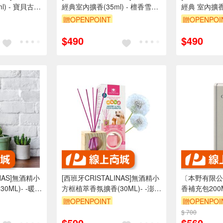
l) - 寶貝古龍
經典室內擴香(35ml) - 檀香雪松
經典 室內擴香(
白麝香 香氛
木質調 秋冬 香氛 擴香 雪松
薰衣草 杉木 
贈OPENPOINT
贈OPENPOI
$490
$490
INAS]無酒精小
[西班牙CRISTALINAS]無酒精小
〔本野有限公
ML)- -暖香
方框植萃香氛擴香(30ML)- -澎鬆
香補充包200M
】
毛巾【去味加強版】
贈OPENPOINT
贈OPENPOI
$ 700
$590
$560