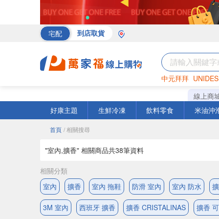
宅配
到店取貨
中元拜拜
UNIDES
海苔
巧克力
罐頭
線上商
好康主題
生鮮冷凍
飲料零食
米油沖
首頁
/ 相關搜尋
"室內,擴香" 相關商品共
38
筆資料
相關分類
室內
擴香
室內 拖鞋
防滑 室內
室內 防水
擴
3M 室內
西班牙 擴香
擴香 CRISTALINAS
擴香 