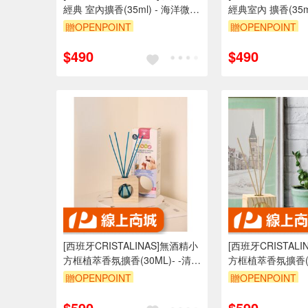
經典 室內擴香(35ml) - 海洋微風
經典室內 擴香(35m
清新香調 海洋香調 香氛 佛手柑
佛手柑 柑橘香調 
贈OPENPOINT
贈OPENPOINT
$490
$490
[西班牙CRISTALINAS]無酒精小
[西班牙CRISTAL
方框植萃香氛擴香(30ML)- -清新
方框植萃香氛擴香(30
空氣【去味加強版】
茉莉【去味加強版
贈OPENPOINT
贈OPENPOINT
$590
$590