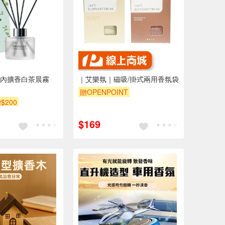
內擴香白茶晨霧
｜艾樂氛｜磁吸/掛式兩用香氛袋
贈OPENPOINT
$200
訂單滿999享9折
$169