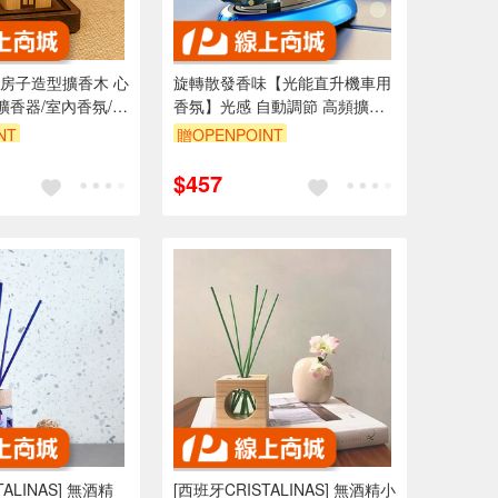
房子造型擴香木 心
旋轉散發香味【光能直升機車用
擴香器/室內香氛/室
香氛】光感 自動調節 高頻擴散
清香 除醛 室內 居家 擴香儀 空
NT
贈OPENPOINT
氣清淨 奈米淨化 交換禮物
9折
$457
ALINAS] 無酒精
[西班牙CRISTALINAS] 無酒精小