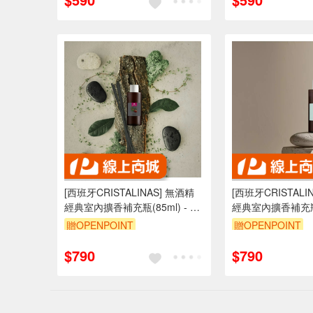
[西班牙CRISTALINAS] 無酒精
[西班牙CRISTALI
經典室內擴香補充瓶(85ml) - 檀
經典室內擴香補充瓶(8
香雪松 木質調 秋冬 香氛 擴香
洋微風 擴香瓶 清
贈OPENPOINT
贈OPENPOINT
雪松
調 佛手柑
$790
$790