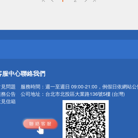
送
請小心！
送
客服中心
聯絡我們
請小心！
常見問題
服務時間：
週一至週日 09:00-21:00，例假日依網站
服務公告
公司地址：
台北市北投區大業路136號5樓 (台灣)
意見信箱