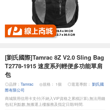
[劉氏國際]Tamrac 8Z V2.0 Sling Bag
T2778-1915 速度系列輕便多功能單肩
包
◎品牌：
Tamrac
◎規格： 1個
◎逛逛專館：
劉氏國
際有限公司
商城限用信用卡支付(不納入VIP資格之累積計算),無法用錢
包/紅利點數,無搬運上樓服務及指定日期/時間.