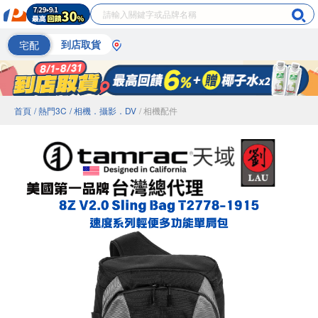
宅配
到店取貨
首頁
/ 熱門3C
/ 相機．攝影．DV
/ 相機配件