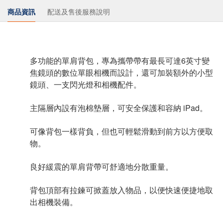
商品資訊
配送及售後服務說明
多功能的單肩背包，專為攜帶帶有最長可達6英寸變
焦鏡頭的數位單眼相機而設計，還可加裝額外的小型
鏡頭、一支閃光燈和相機配件。
主隔層內設有泡棉墊層，可安全保護和容納 iPad。
可像背包一樣背負，但也可輕鬆滑動到前方以方便取
物。
良好緩震的單肩背帶可舒適地分散重量。
背包頂部有拉鍊可掀蓋放入物品，以便快速便捷地取
出相機裝備。