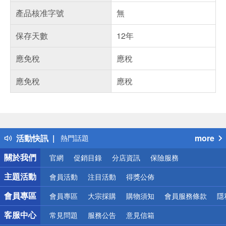
產品核准字號
無
保存天數
12年
應免稅
應稅
應免稅
應稅
偏遠地區配送
詐騙網頁！請小心！
得獎公告
活動快訊
more
熱門話題
銀行優惠
關於我們
官網
促銷目錄
分店資訊
保險服務
偏遠地區配送
詐騙網頁！請小心！
主題活動
會員活動
注目活動
得獎公佈
會員專區
會員專區
大宗採購
購物須知
會員服務條款
隱
客服中心
常見問題
服務公告
意見信箱