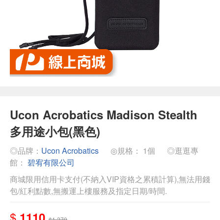
Ucon Acrobatics Madison Stealth
多用途小包(黑色)
◎品牌：
Ucon Acrobatics
◎規格： 1個
◎逛逛專
館：
碧宥有限公司
商城限用信用卡支付(不納入VIP資格之累積計算),無法用錢
包/紅利點數,無搬運上樓服務及指定日期/時間.
$
1110
$1,270