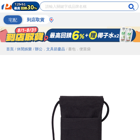
宅配
到店取貨
首頁
/ 休閒娛樂
/ 辦公．文具節慶品
/ 書包．便當袋