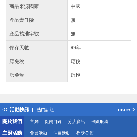
商品來源國家
中國
產品責任險
無
產品核准字號
無
保存天數
99年
應免稅
應稅
應免稅
應稅
偏遠地區配送
詐騙網頁！請小心！
得獎公告
活動快訊
more
熱門話題
銀行優惠
關於我們
官網
促銷目錄
分店資訊
保險服務
偏遠地區配送
詐騙網頁！請小心！
主題活動
會員活動
注目活動
得獎公佈