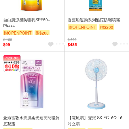
自白肌涼感防曬乳SPF50+
香蕉船運動系列酷涼防曬噴霧
PA+++
贈OPENPOINT
贈$200
贈OPENPOINT
贈$200
$ 160
$ 599
$99
$485
曼秀雷敦水潤肌柔光透亮防曬飾
【電風扇】聲寶 SK-FC16Q 16
底凝露
吋立扇