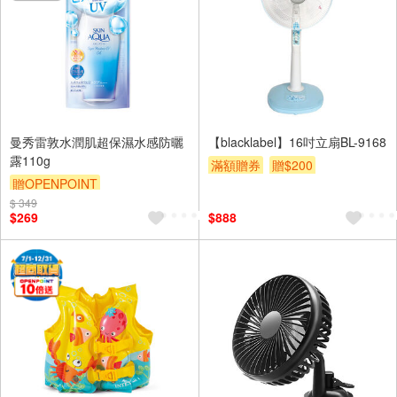
曼秀雷敦水潤肌超保濕水感防曬
【blacklabel】16吋立扇BL-9168
露110g
滿額贈券
贈$200
贈OPENPOINT
$ 349
贈OPENPOINT
贈$200
$269
$888