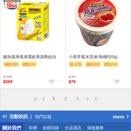
鱷魚隨身風扇電蚊香器劑組合
小美草莓冰淇淋(每桶520g)
滿額9折
贈$200
限店取
滿額9折
贈$200
$ 398
$ 86
$269
$78
偏遠地區配送
1
2
3
詐騙網頁！請小心！
得獎公告
活動快訊
more
熱門話題
銀行優惠
關於我們
官網
促銷目錄
分店資訊
保險服務
偏遠地區配送