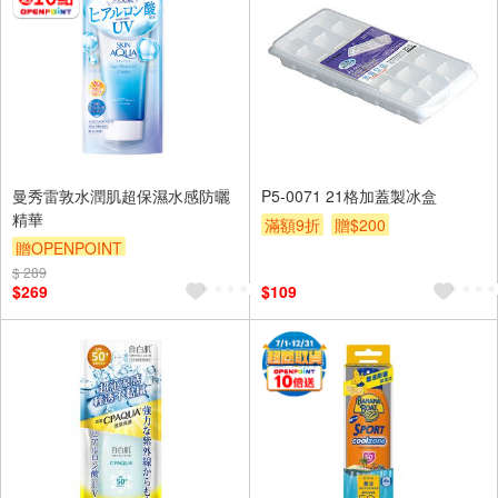
曼秀雷敦水潤肌超保濕水感防曬
P5-0071 21格加蓋製冰盒
精華
滿額9折
贈$200
贈OPENPOINT
$ 289
贈OPENPOINT
贈$200
$269
$109