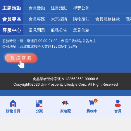
詐騙網頁！請小心！
主題活動
會員活動
注目活動
得獎公佈
會員專區
會員專區
大宗採購
購物須知
會員服務條款
隱
客服中心
常見問題
服務公告
意見信箱
服務時間：
週一至週日 09:00-21:00，例假日依網站公告為主
公司地址：
台北市北投區大業路136號5樓 (台灣)
食品業者登錄字號 A-122662550-00000-6
Copyright©2026 Uni-Prosperity Lifestyle Corp. All Right Reserved
0
購物首頁
分類
家速配
購物車
會員