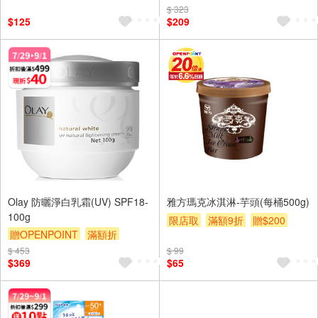
$ 323
贈OPENPOINT
贈$200
$125
$209
Olay 防曬淨白乳霜(UV) SPF18-
雅方瑪克冰淇淋-芋頭(每桶500g)
100g
限店取
滿額9折
贈$200
贈OPENPOINT
滿額折
贈$200
$ 453
$ 99
$369
$65