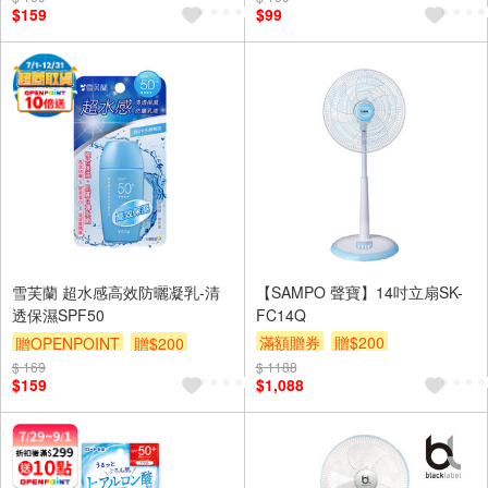
$159
$99
雪芙蘭 超水感高效防曬凝乳-清
【SAMPO 聲寶】14吋立扇SK-
透保濕SPF50
FC14Q
滿額贈券
贈$200
贈OPENPOINT
贈$200
$ 169
$ 1188
$159
$1,088