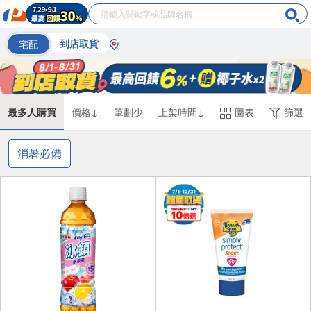
宅配
到店取貨
最多人購買
價格↓
筆劃少
上架時間↓
圖表
篩選
消暑必備