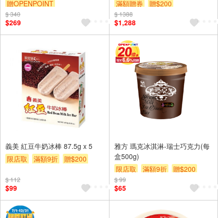
贈OPENPOINT
滿額贈券
贈$200
$ 340
贈OPENPOINT
贈$200
$ 1388
$269
$1,288
義美 紅豆牛奶冰棒 87.5g x 5
雅方 瑪克冰淇淋-瑞士巧克力(每
盒500g)
限店取
滿額9折
贈$200
限店取
滿額9折
贈$200
$ 112
$ 99
$99
$65