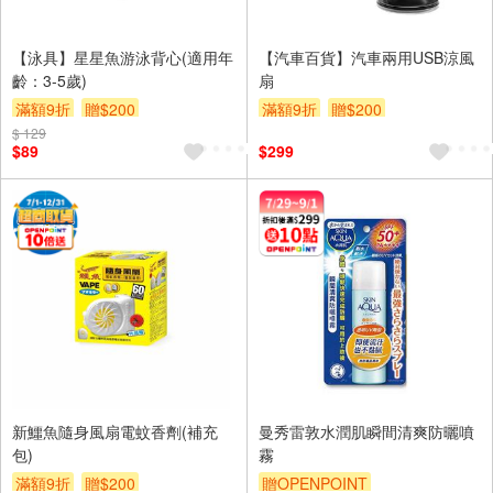
【泳具】星星魚游泳背心(適用年
【汽車百貨】汽車兩用USB涼風
齡：3-5歲)
扇
滿額9折
贈$200
滿額9折
贈$200
$ 129
$89
$299
新鱷魚隨身風扇電蚊香劑(補充
曼秀雷敦水潤肌瞬間清爽防曬噴
包)
霧
滿額9折
贈$200
贈OPENPOINT