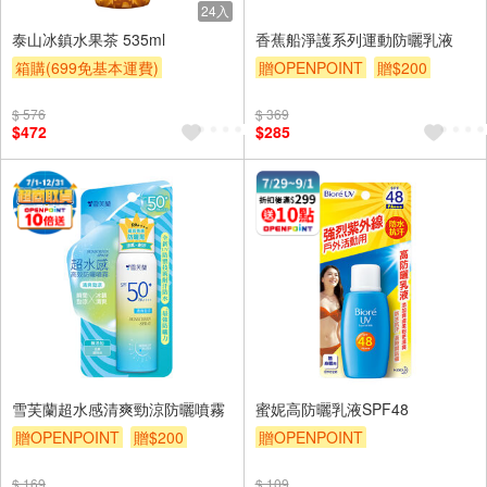
24入
泰山冰鎮水果茶 535ml
香蕉船淨護系列運動防曬乳液
箱購(699免基本運費)
贈OPENPOINT
贈$200
滿額9折
贈$200
$ 576
$ 369
$472
$285
雪芙蘭超水感清爽勁涼防曬噴霧
蜜妮高防曬乳液SPF48
贈OPENPOINT
贈$200
贈OPENPOINT
贈OPENPOINT
贈$200
$ 169
$ 109