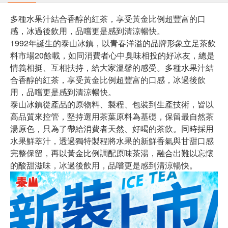
多種水果汁結合香醇的紅茶，享受黃金比例超豐富的口
感，冰過後飲用，品嚐更是感到清涼暢快。
1992年誕生的泰山冰鎮，以青春洋溢的品牌形象立足茶飲
料市場20餘載，如同消費者心中臭味相投的好冰友，總是
情義相挺、互相扶持，給大家溫馨的感受。多種水果汁結
合香醇的紅茶，享受黃金比例超豐富的口感，冰過後飲
用，品嚐更是感到清涼暢快。
泰山冰鎮從產品的原物料、製程、包裝到生產技術，皆以
高品質來控管，堅持選用茶葉原料為基礎，保留最自然茶
湯原色，只為了帶給消費者天然、好喝的茶飲。同時採用
水果鮮萃汁，透過獨特製程將水果的新鮮香氣與甘甜口感
完整保留，再以黃金比例調配原味茶湯，融合出難以忘懷
的酸甜滋味，冰過後飲用，品嚐更是感到清涼暢快。