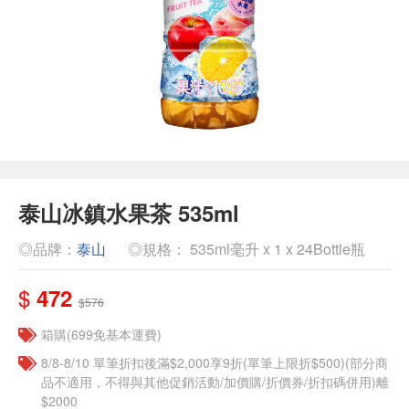
泰山冰鎮水果茶 535ml
◎品牌：
泰山
◎規格： 535ml毫升 x 1 x 24Bottle瓶
$
472
$576
箱購(699免基本運費)
8/8-8/10 單筆折扣後滿$2,000享9折(單筆上限折$500)(部分商
品不適用，不得與其他促銷活動/加價購/折價券/折扣碼併用)離
$2000