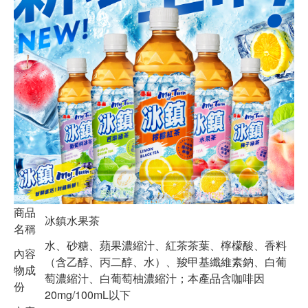
商品
冰鎮水果茶
名稱
水、砂糖、蘋果濃縮汁、紅茶茶葉、檸檬酸、香料
內容
（含乙醇、丙二醇、水）、羧甲基纖維素鈉、白葡
物成
萄濃縮汁、白葡萄柚濃縮汁；本產品含咖啡因
份
20mg/100mL以下