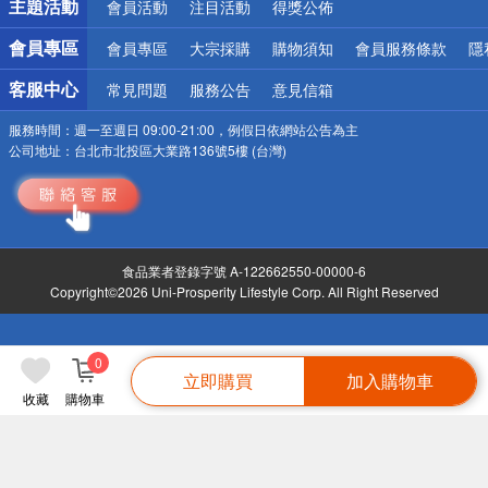
主題活動
會員活動
注目活動
得獎公佈
會員專區
會員專區
大宗採購
購物須知
會員服務條款
隱
客服中心
常見問題
服務公告
意見信箱
服務時間：
週一至週日 09:00-21:00，例假日依網站公告為主
公司地址：
台北市北投區大業路136號5樓 (台灣)
食品業者登錄字號 A-122662550-00000-6
Copyright©2026 Uni-Prosperity Lifestyle Corp. All Right Reserved
0
立即購買
加入購物車
收藏
購物車