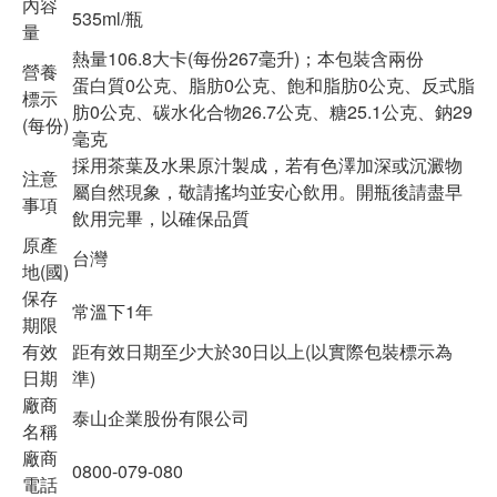
內容
535ml/瓶
量
熱量106.8大卡(每份267毫升)；本包裝含兩份
營養
蛋白質0公克、脂肪0公克、飽和脂肪0公克、反式脂
標示
肪0公克、碳水化合物26.7公克、糖25.1公克、鈉29
(每份)
毫克
採用茶葉及水果原汁製成，若有色澤加深或沉澱物
注意
屬自然現象，敬請搖均並安心飲用。開瓶後請盡早
事項
飲用完畢，以確保品質
原產
台灣
地(國)
保存
常溫下1年
期限
有效
距有效日期至少大於30日以上(以實際包裝標示為
日期
準)
廠商
泰山企業股份有限公司
名稱
廠商
0800-079-080
電話