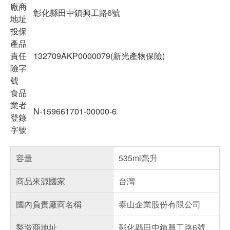
廠商
彰化縣田中鎮興工路6號
地址
投保
產品
責任
132709AKP0000079(新光產物保險)
險字
號
食品
業者
N-159661701-00000-6
登錄
字號
容量
535ml毫升
商品來源國家
台灣
國內負責廠商名稱
泰山企業股份有限公司
製造商地址
彰化縣田中鎮興工路6號