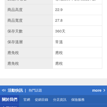
商品高度
22.9
商品寬度
27.8
保存天數
360天
保存溫層
常溫
應免稅
應稅
應免稅
應稅
偏遠地區配送
詐騙網頁！請小心！
得獎公告
活動快訊
more
熱門話題
銀行優惠
關於我們
官網
促銷目錄
分店資訊
保險服務
偏遠地區配送
詐騙網頁！請小心！