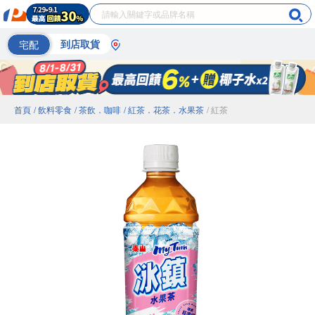
宅配
到店取貨
首頁
/ 飲料零食
/ 茶飲．咖啡
/ 紅茶．花茶．水果茶
/ 紅茶