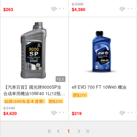
$ 5388
$263
$4,380
12入
【汽車百貨】國光牌9000SP全
elf EVO 700 FT 10W40 機油
合成車用機油10W/40 1L(12瓶/
贈$200
箱)
箱購(699免基本運費)
贈$200
$ 5148
$4,620
$219
偏遠地區配送
1
詐騙網頁！請小心！