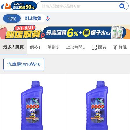
宅配
到店取貨
最多人購買
價格↓
筆劃少
上架時間↓
圖表
篩選
汽車機油10W40