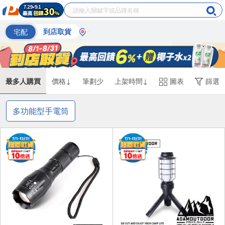
宅配
到店取貨
最多人購買
價格↓
筆劃少
上架時間↓
圖表
篩選
多功能型手電筒