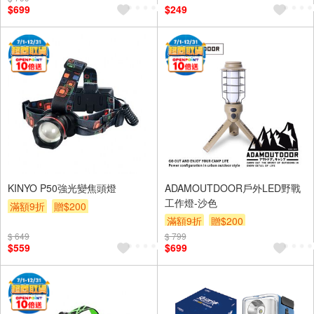
$699
$249
KINYO P50強光變焦頭燈
ADAMOUTDOOR戶外LED野戰
工作燈-沙色
滿額9折
贈$200
滿額9折
贈$200
$ 649
$ 799
$559
$699