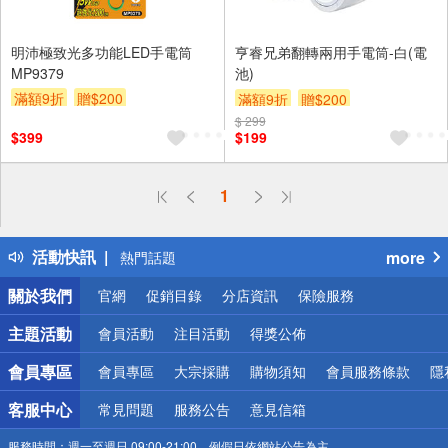
明沛極致光多功能LED手電筒
亨睿兄弟翻轉兩用手電筒-白(電
MP9379
池)
滿額9折
贈$200
滿額9折
贈$200
$ 299
$399
$199
偏遠地區配送
1
詐騙網頁！請小心！
得獎公告
活動快訊
more
熱門話題
銀行優惠
關於我們
官網
促銷目錄
分店資訊
保險服務
偏遠地區配送
詐騙網頁！請小心！
主題活動
會員活動
注目活動
得獎公佈
會員專區
會員專區
大宗採購
購物須知
會員服務條款
隱
客服中心
常見問題
服務公告
意見信箱
服務時間：
週一至週日 09:00-21:00，例假日依網站公告為主