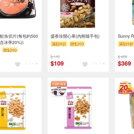
鮭魚切片(每包約500
盛香珍開心果(內附隨手包)
Sunny
(含冰率20%))
滿額9折
贈$200
滿額9折
贈$200
$ 115
$ 409
$109
$369