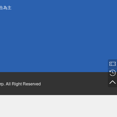
公告為主
rp. All Right Reserved