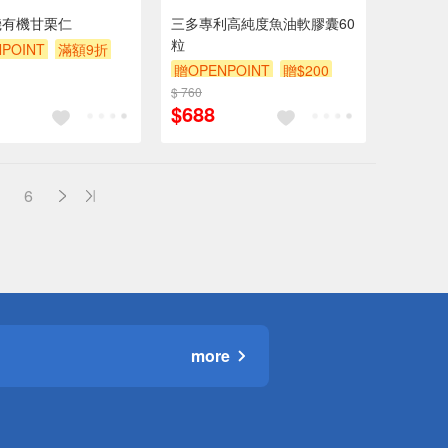
機有機甘栗仁
三多專利高純度魚油軟膠囊60
粒
POINT
滿額9折
贈OPENPOINT
贈$200
$ 760
$688
6
more