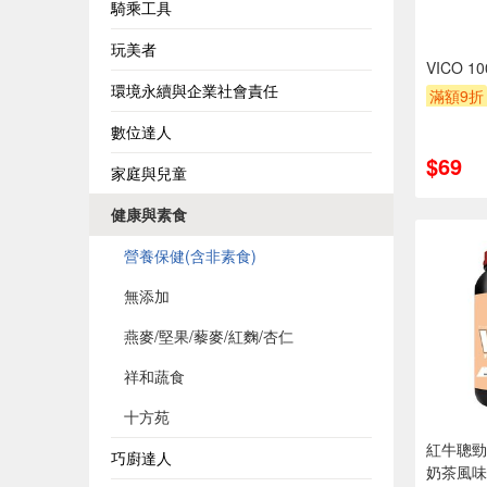
騎乘工具
玩美者
VICO 1
環境永續與企業社會責任
滿額9折
數位達人
$69
家庭與兒童
健康與素食
營養保健(含非素食)
無添加
燕麥/堅果/藜麥/紅麴/杏仁
祥和蔬食
十方苑
紅牛聰勁
巧廚達人
奶茶風味 