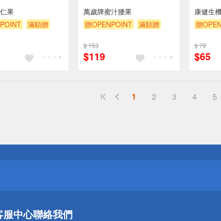
仁果
萬歲牌蜜汁腰果
康健生
POINT
滿額贈
贈OPENPOINT
滿額贈
贈OPEN
贈$200
滿額9折
贈$200
贈$200
$ 153
$ 79
$119
$65
1
2
3
4
5
送
請小心！
送
客服中心
聯絡我們
請小心！