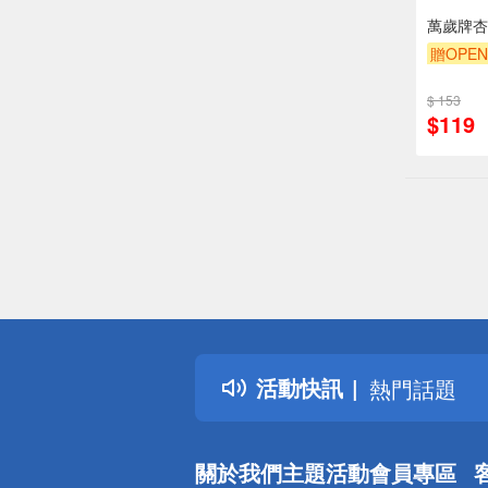
萬歲牌杏
贈OPEN
滿額9折
$ 153
$119
偏遠地區配
詐騙網頁！
得獎公告
活動快訊
熱門話題
銀行優惠
偏遠地區配
關於我們
主題活動
會員專區
詐騙網頁！