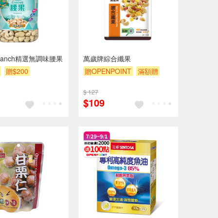
 Ranch精選無調味腰果
萬歲牌綜合纖果
贈$200
贈OPENPOINT
滿額贈
滿額9折
贈$200
$ 127
$109