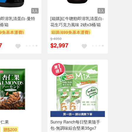
3入
3入
即溶乳清蛋白-曼特
[箱購]紅牛聰勁即溶乳清蛋白-
桶/箱
花生巧克力風味 2磅x3桶/箱
99免基本運費)
箱購(699免基本運費)
$ 4050
贈$200
7
$2,997
杏仁果
Sunny Ranch每日堅果隨手
包-無調味綜合堅果35gx7
贈$200