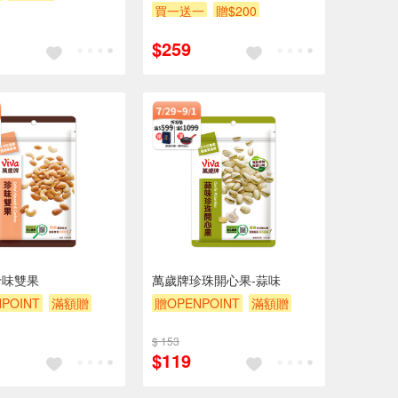
買一送一
贈$200
$259
珍味雙果
萬歲牌珍珠開心果-蒜味
POINT
滿額贈
贈OPENPOINT
滿額贈
贈$200
滿額9折
贈$200
$ 153
$119