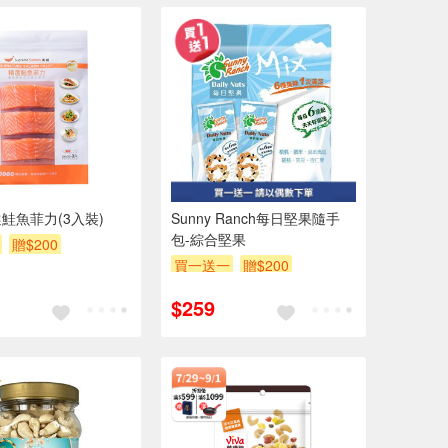
鮭魚菲力(3入裝)
Sunny Ranch每日堅果隨手
包-綜合堅果
贈$200
買一送一
贈$200
$259