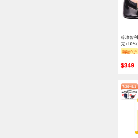
冷凍智利
克±10%
滿額9折
$349