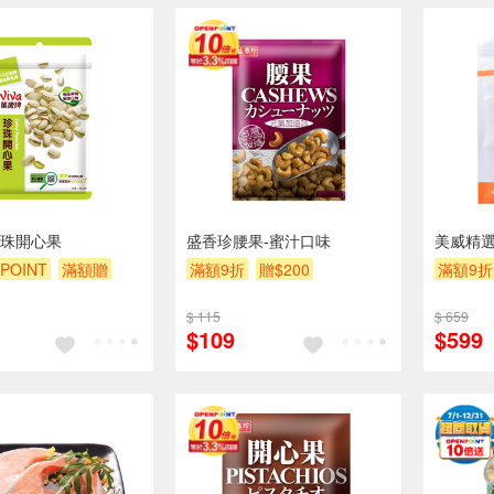
珠開心果
盛香珍腰果-蜜汁口味
美威精選
POINT
滿額贈
滿額9折
贈$200
滿額9折
贈$200
$ 115
$ 659
$109
$599