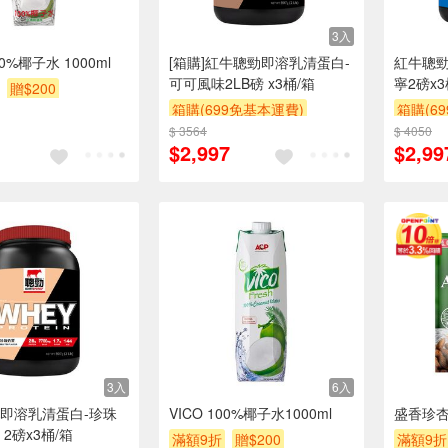
3入
00%椰子水 1000ml
[箱購]紅牛聰勁即溶乳清蛋白-
紅牛聰勁
可可風味2LB磅 x3桶/箱
寧2磅x3
贈$200
箱購(699免基本運費)
箱購(6
$ 3564
贈$200
$ 4050
贈$200
$2,997
$2,99
3入
6入
即溶乳清蛋白-珍珠
VICO 100%椰子水1000ml
盛香珍
2磅x3桶/箱
滿額9折
贈$200
滿額9折