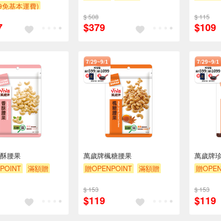
99免基本運費)
$ 508
$ 115
7
$379
$109
酥腰果
萬歲牌楓糖腰果
萬歲牌
POINT
滿額贈
贈OPENPOINT
滿額贈
贈OPEN
贈$200
滿額9折
贈$200
滿額9折
$ 153
$ 153
$119
$119