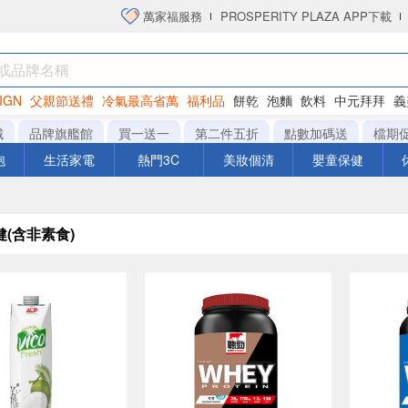
萬家福服務
PROSPERITY PLAZA APP下載
IGN
父親節送禮
冷氣最高省萬
福利品
餅乾
泡麵
飲料
中元拜拜
義
洋芋片
城
品牌旗艦館
買一送一
第二件五折
點數加碼送
檔期
泡
生活家電
熱門3C
美妝個清
嬰童保健
(含非素食)