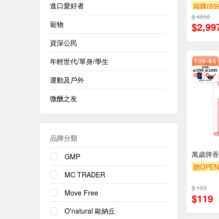
進口愛好者
箱購(6
$ 4050
贈$200
寵物
$2,99
資深公民
年輕世代/單身/學生
運動及戶外
微醺之友
品牌分類
萬歲牌香
GMP
贈OPEN
MC TRADER
滿額9折
$ 153
Move Free
$119
O'natural 歐納丘