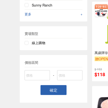
Sunny Ranch
更多
+
賣場類型
線上購物
萬歲牌珍
贈OPEN
價格區間
滿額9折
$ 153
$118
-
確定