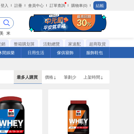
結帳
登入
註冊
會員中心
訂單查詢
購物車(0)
美
米
促銷
整箱購划算
活動總覽
家速配
超商取貨
休閒娛樂
日用生活
傢俱寢飾
服飾鞋包
最多人購買
價格↓
筆劃少
上架時間↓