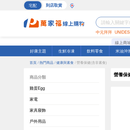
宅配
到店取貨
中元拜拜
UNIDES
巧克力
罐頭
海苔
線上商
好康主題
生鮮冷凍
飲料零食
米油沖
首頁
/ 熱門商品
/ 健康與素食
/ 營養保健(含非素食)
營養保健
商品分類
雞蛋Egg
家電
家具寢飾
戶外用品