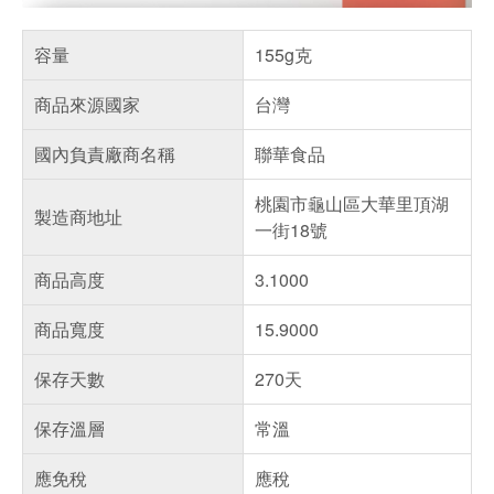
容量
155g克
商品來源國家
台灣
國內負責廠商名稱
聯華食品
桃園市龜山區大華里頂湖
製造商地址
一街18號
商品高度
3.1000
商品寬度
15.9000
保存天數
270天
保存溫層
常溫
應免稅
應稅