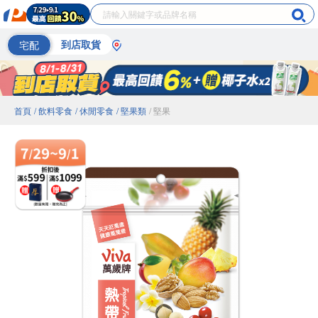
宅配
到店取貨
首頁
/ 飲料零食
/ 休閒零食
/ 堅果類
/ 堅果