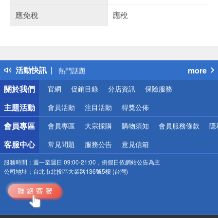
應免稅
應稅
偏遠地區配送
詐騙網頁！請小心！
得獎公告
活動快訊
more
熱門話題
銀行優惠
關於我們
官網
促銷目錄
分店資訊
保險服務
偏遠地區配送
詐騙網頁！請小心！
主題活動
會員活動
注目活動
得獎公佈
會員專區
會員專區
大宗採購
購物須知
會員服務條款
隱
客服中心
常見問題
服務公告
意見信箱
服務時間：
週一至週日 09:00-21:00，例假日依網站公告為主
公司地址：
台北市北投區大業路136號5樓 (台灣)