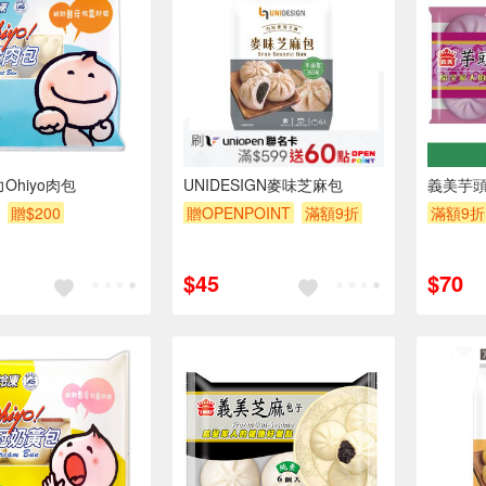
Ohiyo肉包
UNIDESIGN麥味芝麻包
義美芋頭
贈$200
贈OPENPOINT
滿額9折
滿額9折
贈$200
$45
$70