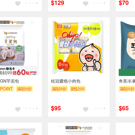
$129
$70
SIGN芋泥包
桂冠醬燒小肉包
奇美冷凍
POINT
滿額9折
滿額9折
贈$200
滿額9折
$95
$65