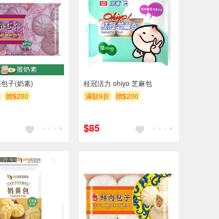
包子(奶素)
桂冠活力 ohiyo 芝麻包
贈$200
滿額9折
贈$200
$85