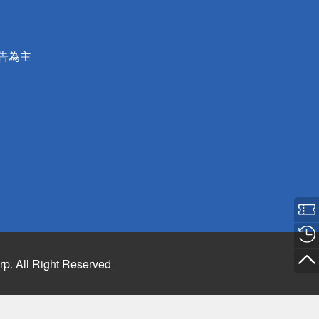
公告為主
rp. All Right Reserved