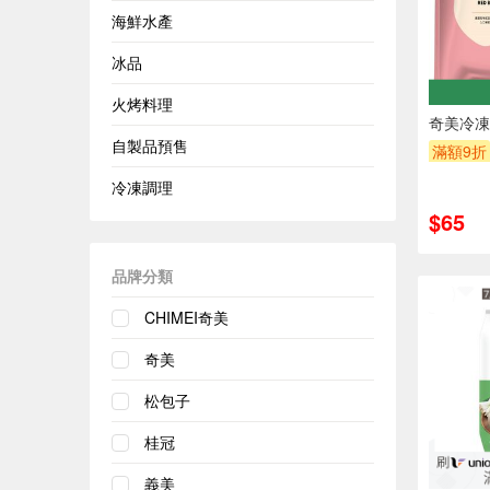
海鮮水產
冰品
火烤料理
奇美冷凍
自製品預售
滿額9折
冷凍調理
$65
品牌分類
CHIMEI奇美
奇美
松包子
桂冠
義美