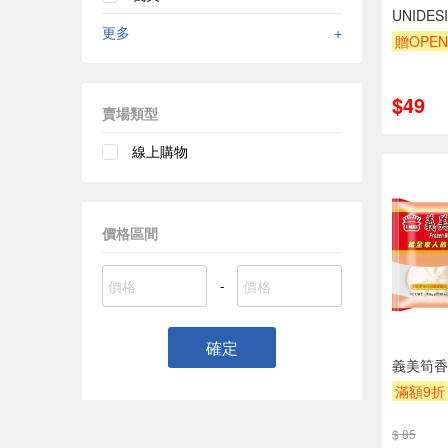
UNIDE
更多
+
贈OPEN
贈$200
$49
賣場類型
線上購物
價格區間
-
確定
義美筍香鮮
滿額9折
$ 85