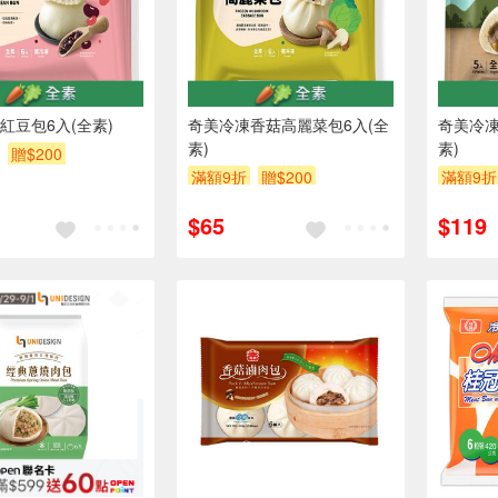
紅豆包6入(全素)
奇美冷凍香菇高麗菜包6入(全
奇美冷凍
素)
素)
贈$200
滿額9折
贈$200
滿額9折
$65
$119