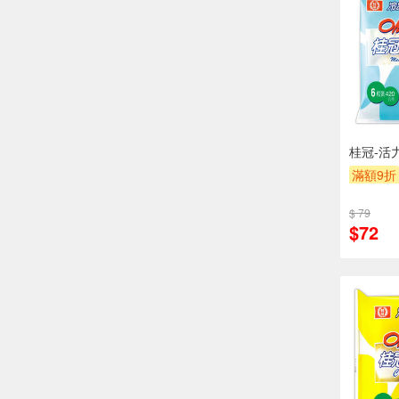
桂冠-活力
滿額9折
$ 79
$72