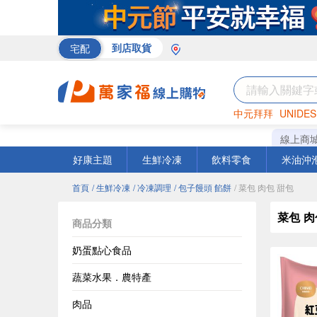
宅配
到店取貨
中元拜拜
UNIDES
巧克力
罐頭
海苔
線上商
好康主題
生鮮冷凍
飲料零食
米油沖
首頁
/ 生鮮冷凍
/ 冷凍調理
/ 包子饅頭 餡餅
/ 菜包 肉包 甜包
菜包 肉
商品分類
奶蛋點心食品
蔬菜水果．農特產
肉品