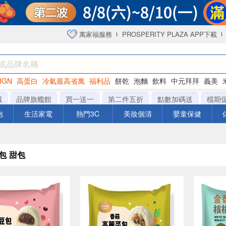
萬家福服務
PROSPERITY PLAZA APP下載
IGN
高蛋白
冷氣最高省萬
福利品
餅乾
泡麵
飲料
中元拜拜
義美
洋芋片
城
品牌旗艦館
買一送一
第二件五折
點數加碼送
檔期
泡
生活家電
熱門3C
美妝個清
嬰童保健
包 甜包