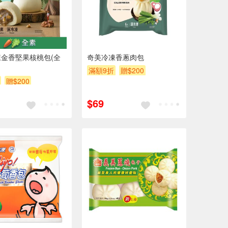
金香堅果核桃包(全
奇美冷凍香蔥肉包
滿額9折
贈$200
贈$200
$69