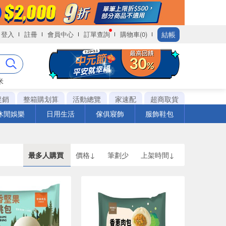
結帳
登入
註冊
會員中心
訂單查詢
購物車(0)
米
促銷
整箱購划算
活動總覽
家速配
超商取貨
休閒娛樂
日用生活
傢俱寢飾
服飾鞋包
最多人購買
價格↓
筆劃少
上架時間↓