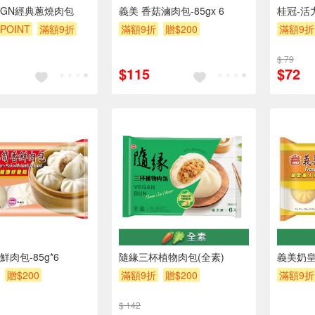
SIGN經典蔥燒肉包
義美 香菇滷肉包-85gx 6
桂冠-活力
POINT
滿額9折
滿額9折
贈$200
滿額9折
$ 79
$115
$72
肉包-85g*6
隨緣三杯植物肉包(全素)
義美奶皇
贈$200
滿額9折
贈$200
滿額9折
$ 142