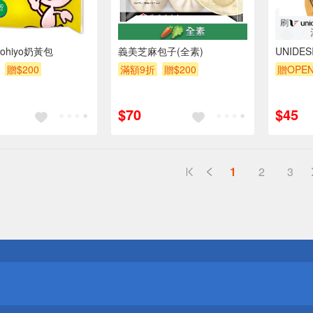
hiyo奶黃包
義美芝麻包子(全素)
UNIDE
贈$200
滿額9折
贈$200
贈OPEN
贈$200
$70
$45
1
2
3
送
請小心！