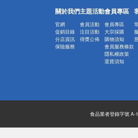
偏遠地區配
關於我們
主題活動
會員專區
詐騙網頁！
官網
會員活動
會員專區
促銷目錄
注目活動
大宗採購
分店資訊
得獎公佈
購物須知
保險服務
會員服務條款
隱私權政策
退貨須知
食品業者登錄字號 A-122