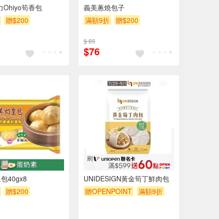
Ohiyo筍香包
義美蔥燒包子
贈$200
滿額9折
贈$200
$ 85
$76
包40gx8
UNIDESIGN黃金筍丁鮮肉包
贈$200
贈OPENPOINT
滿額9折
贈$200