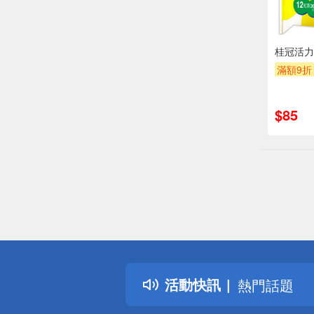
桂冠活力o
滿額9折
$85
偏遠地區配
詐騙網頁！
得獎公告
活動快訊
熱門話題
銀行優惠