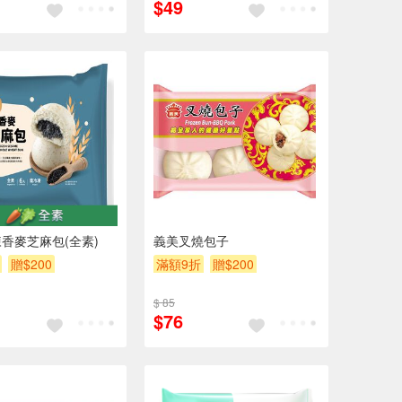
$49
香麥芝麻包(全素)
義美叉燒包子
贈$200
滿額9折
贈$200
$ 85
$76