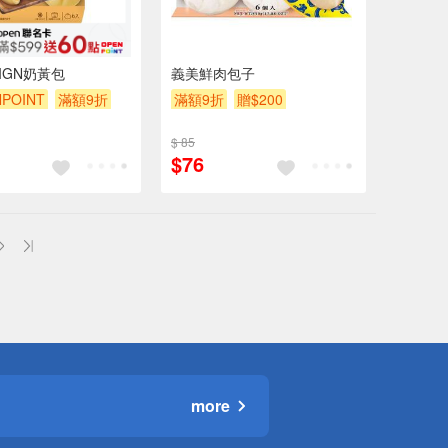
SIGN奶黃包
義美鮮肉包子
POINT
滿額9折
滿額9折
贈$200
$ 85
$76
more