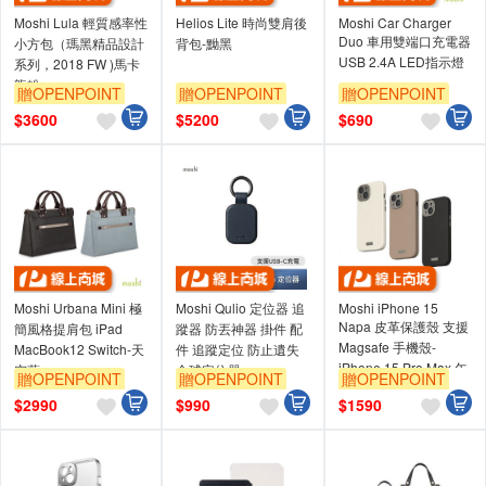
Moshi Lula 輕質感率性
Helios Lite 時尚雙肩後
Moshi Car Charger
Duo 車用雙端口充電器
小方包（瑪黑精品設計
背包-黝黑
USB 2.4A LED指示燈
系列，2018 FW )馬卡
龍粉
贈OPENPOINT
贈OPENPOINT
贈OPENPOINT
$
3600
$
5200
$
690
Moshi Urbana Mini 極
Moshi Qulio 定位器 追
Moshi iPhone 15
Napa 皮革保護殼 支援
簡風格提肩包 iPad
蹤器 防丟神器 掛件 配
Magsafe 手機殼-
MacBook12 Switch-天
件 追蹤定位 防止遺失
iPhone 15 Pro Max,午
空藍
全球定位器
贈OPENPOINT
贈OPENPOINT
贈OPENPOINT
夜黑 (現貨)
$
2990
$
990
$
1590