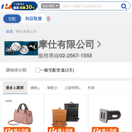
找此專館
宅配
到店取貨
首頁
/ 摩仕有限公司
摩仕有限公司
服務專線
02-2567-1555
購物車分類
一般宅配常溫(3天)
最多人購買
價格↓
筆劃少
上架時間↓
列表