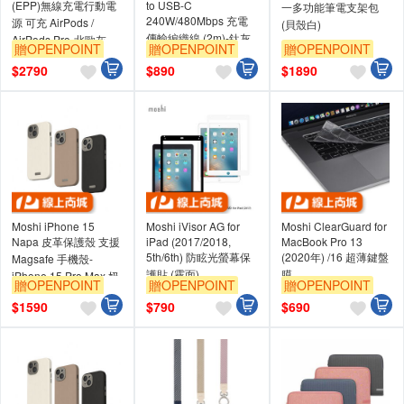
(EPP)無線充電行動電
to USB-C
一多功能筆電支架包
240W/480Mbps 充電
源 可充 AirPods /
(貝殼白)
傳輸編織線 (2m)-鈦灰
AirPods Pro-北歐灰
贈OPENPOINT
贈OPENPOINT
贈OPENPOINT
2m
$
2790
$
890
$
1890
Moshi iPhone 15
Moshi iVisor AG for
Moshi ClearGuard for
Napa 皮革保護殼 支援
iPad (2017/2018,
MacBook Pro 13
5th/6th) 防眩光螢幕保
(2020年) /16 超薄鍵盤
Magsafe 手機殼-
護貼 (霧面)
膜
iPhone 15 Pro Max,奶
贈OPENPOINT
贈OPENPOINT
贈OPENPOINT
酒白 (現貨)
$
1590
$
790
$
690