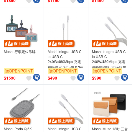
$
1890
$
1190
$
1490
Moshi 行李定位吊牌
Moshi Integra USB-C
Moshi Integra USB-C
to USB-C
to USB-C
240W/480Mbps 充電
240W/480Mbps 充電
傳輸線 (0.3m)-灰 0.3m
傳輸編織線 (3m)-鈦灰
贈OPENPOINT
贈OPENPOINT
贈OPENPOINT
3m
$
1590
$
490
$
990
Moshi Porto Q 5K
Moshi Integra USB-C
Moshi Muse 13吋 三合