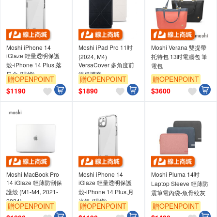
Moshi iPhone 14
Moshi iPad Pro 11吋
Moshi Verana 雙提帶
iGlaze 輕量透明保護
(2024, M4)
托特包 13吋電腦包 筆
殼-iPhone 14 Plus,落
VersaCover 多角度前
電包
日金 (現貨)
後保護套
贈OPENPOINT
贈OPENPOINT
贈OPENPOINT
$
1190
$
1890
$
3600
Moshi MacBook Pro
Moshi iPhone 14
Moshi Pluma 14吋
14 iGlaze 輕薄防刮保
iGlaze 輕量透明保護
Laptop Sleeve 輕薄防
護殼 (M1-M4, 2021-
殼-iPhone 14 Plus,月
震筆電內袋-魚骨紋灰
2024)
光銀 (現貨)
贈OPENPOINT
贈OPENPOINT
贈OPENPOINT