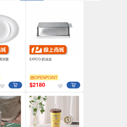
G橢圓深盤
EATCO-奶油盒
贈OPENPOINT
$
2180