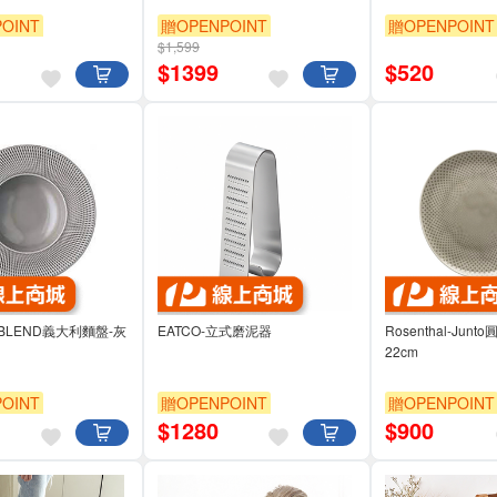
OINT
贈OPENPOINT
贈OPENPOINT
$1,599
$
1399
$
520
al-BLEND義大利麵盤-灰
EATCO-立式磨泥器
Rosenthal-Jun
22cm
OINT
贈OPENPOINT
贈OPENPOINT
$
1280
$
900