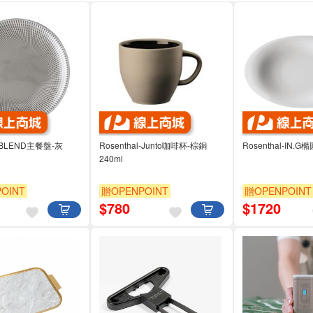
l-BLEND主餐盤-灰
Rosenthal-Junto咖啡杯-棕銅
Rosenthal-IN.
240ml
OINT
贈OPENPOINT
贈OPENPOINT
$
780
$
1720