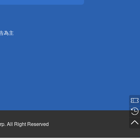
公告為主
rp. All Right Reserved