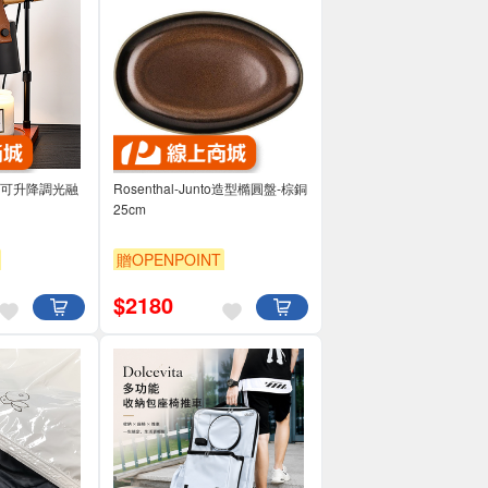
暖心可升降調光融
Rosenthal-Junto造型橢圓盤-棕銅
25cm
贈OPENPOINT
$
2180