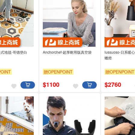
o-美式地毯-哥德堡白
Anchorchef-超厚耐用版真空袋
lussuoso-日系
蠟燈
OINT
贈OPENPOINT
贈OPENPOINT
$
1100
$
2760