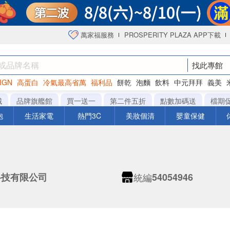
萬家福服務
PROSPERITY PLAZA APP下載
找此專館
IGN
高蛋白
冷氣最高省萬
福利品
餅乾
泡麵
飲料
中元拜拜
義美
海苔
城
品牌旗艦館
買一送一
第二件五折
點數加碼送
檔期
泡
生活家電
熱門3C
美妝個清
嬰童保健
統編
科技有限公司
54054946