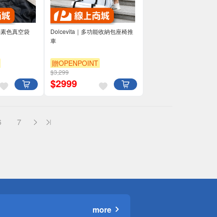
高質感素色真空袋
Dolcevita｜多功能收納包座椅推
車
贈OPENPOINT
$3,299
$
2999
6
7
more