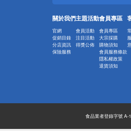
銀行優惠
偏遠地區配
關於我們
主題活動
會員專區
詐騙網頁！
官網
會員活動
會員專區
促銷目錄
注目活動
大宗採購
分店資訊
得獎公佈
購物須知
保險服務
會員服務條款
隱私權政策
退貨須知
食品業者登錄字號 A-122