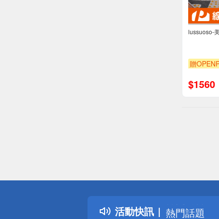
lussuos
贈OPENP
$
1560
偏遠地區配
詐騙網頁！
得獎公告
活動快訊
熱門話題