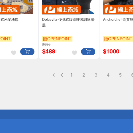
o-美式米蘭地毯
Dolcevita-便攜式腹部呼吸訓練器-
Anchorchef-
黑
OINT
贈OPENPOINT
贈OPENPOINT
$690
$
488
$
1000
1
2
3
4
5
送
請小心！