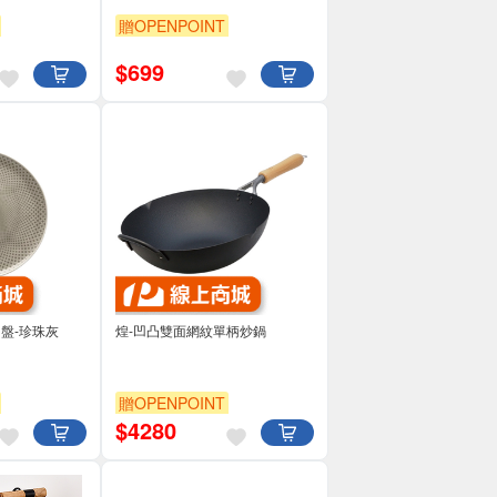
贈OPENPOINT
$
699
to圓盤-珍珠灰
煌-凹凸雙面網紋單柄炒鍋
贈OPENPOINT
$
4280