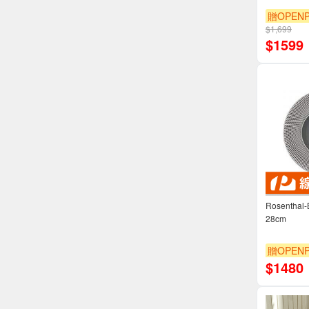
贈OPENP
$1,699
$
1599
Rosenth
28cm
贈OPENP
$
1480