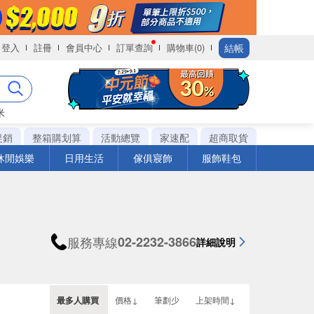
結帳
登入
註冊
會員中心
訂單查詢
購物車(0)
米
促銷
整箱購划算
活動總覽
家速配
超商取貨
休閒娛樂
日用生活
傢俱寢飾
服飾鞋包
服務專線
02-2232-3866
詳細說明
最多人購買
價格↓
筆劃少
上架時間↓