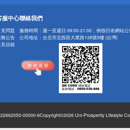
送
客服中心
聯絡我們
請小心！
常見問題
服務時間：
週一至週日 09:00-21:00，例假日依網站
服務公告
公司地址：
台北市北投區大業路136號5樓 (台灣)
意見信箱
662550-00000-6
Copyright©2026 Uni-Prosperity Lifestyle Co