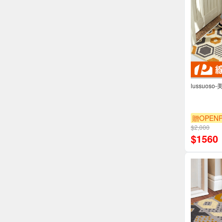
lussuos
贈OPENP
$2,000
$
1560