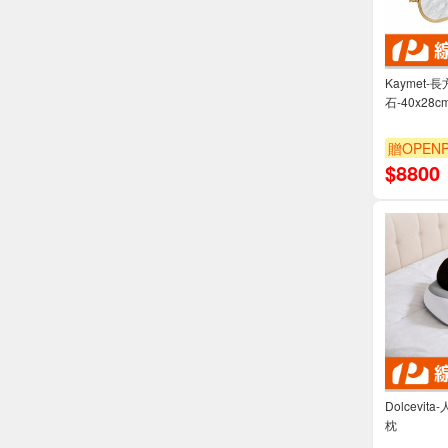
Kaymet
石-40x28c
贈OPENP
$
8800
Dolcevi
枕