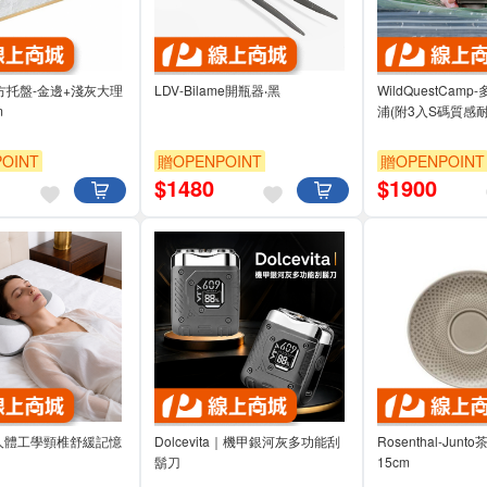
-長方托盤-金邊+淺灰大理
LDV-Bilame開瓶器‧黑
WildQuestCa
m
浦(附3入S碼質感
OINT
贈OPENPOINT
贈OPENPOINT
$
1480
$
1900
ta-人體工學頸椎舒緩記憶
Dolcevita｜機甲銀河灰多功能刮
Rosenthal-Jun
鬍刀
15cm