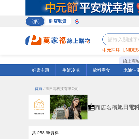
宅配
到店取貨
中元拜拜
UNIDES
巧克力
罐頭
咖啡
線上商
好康主題
生鮮冷凍
飲料零食
米油沖
首頁
/ 旭日電科技有限公司
商店名稱
旭日電
共
258
筆資料