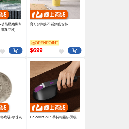
mp-多功能壓縮機幫
寶可夢陶瓷不銹鋼吸管杯
耐用真空袋)
贈OPENPOINT
$
699
to茶杯底碟-珍珠灰
Dolcevita-Mini手持輕量掛燙機