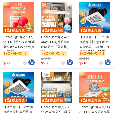
DanceLight舞光 10入
DanceLight舞光 4呎
【台達電子】3-6坪 濕
組LED神明小夜燈 蠟燭
36W LED海神防潮燈
度感應控制 超靜音 節
圓頭 0.5W E27 燈泡(紅
IP66防水 戶外燈具(白
能換氣扇 DC直流 三年
光/黃光)
光)
保固(VFB21ABHT3)
贈OPENPOINT
贈OPENPOINT
贈OPENPOINT
$1,400
$3,200
訂單滿999享9折
訂單滿999享9折
訂單滿999享9折
$
600
$
950
$
2100
【台達電子】6-8坪 濕
DanceLight 舞光 2入
DanceLight舞光 3入組
度感應控制 大風量 低
組 24W 達文西磁吸式
AR111 9W投射燈免驅