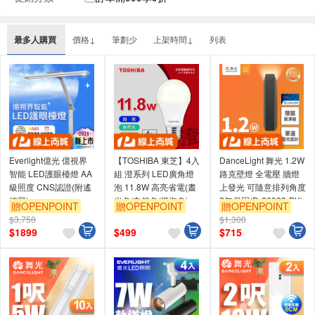
最多人購買
價格↓
筆劃少
上架時間↓
列表
Everlight億光 億視界
【TOSHIBA 東芝】4入
DanceLight 舞光 1.2W
智能 LED護眼檯燈 AA
組 澄系列 LED廣角燈
路克壁燈 全電壓 牆燈
級照度 CNS認證(附遙
泡 11.8W 高亮省電(晝
上發光 可隨意排列角度
控器)
光色/自然色/燈泡色)
2年保固(D-26023-BK)
贈OPENPOINT
贈OPENPOINT
贈OPENPOINT
$3,750
$1,300
訂單滿999享9折
訂單滿999享9折
訂單滿999享9折
$
1899
$
499
$
715