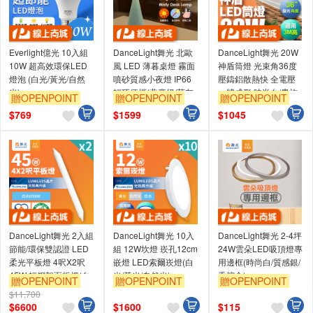
Everlight億光 10入組
DanceLight舞光 北歐
DanceLight舞光 20W
10W 超高效環保LED
風 LED 薄暮桌燈 霧面
神盾筒燈 光束角36度
燈泡 (白光/黃光/自然
噴砂質感小夜燈 IP66
壓鑄鋁散熱快 全電壓
光)
輕巧便攜(燕麥奶/莫灰
一體成形 時尚白/貴族
贈OPENPOINT
贈OPENPOINT
贈OPENPOINT
綠)
黑(白光/黃光/自然光)
訂單滿999享9折
訂單滿999享9折
訂單滿999享9折
$
769
$
1599
$
1045
DanceLight舞光 2入組
DanceLight舞光 10入
DanceLight舞光 2-4坪
節能/環保雙認證 LED
組 12W坎燈 崁孔12cm
24W雲朵LED吸頂燈專
柔光平板燈 4呎X2呎
嵌燈 LED索爾崁燈(白
用邊框(時尚白/質感銀/
45W 輕鋼架面板燈(白
光/黃光/自然光)
香檳金)
贈OPENPOINT
贈OPENPOINT
贈OPENPOINT
光D-42PD45D-EGR1)
$11,700
訂單滿999享9折
訂單滿999享9折
訂單滿999享9折
$
6600
$
1600
$
115