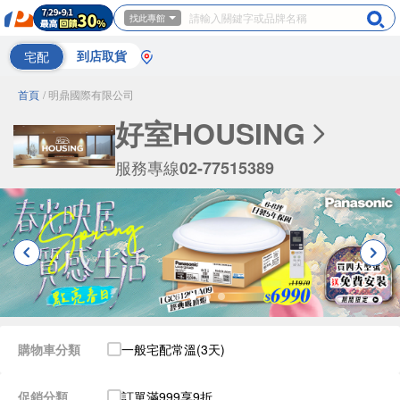
找此專館
宅配
到店取貨
首頁
/ 明鼎國際有限公司
好室HOUSING
服務專線
02-77515389
購物車分類
一般宅配常溫(3天)
促銷分類
訂單滿999享9折