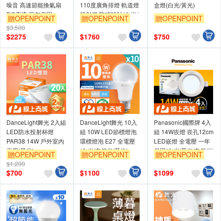
噪音 高速節能換氣扇
110度廣角排燈 軌道燈
盒燈(白光/黃光)
DC直流 三年保固
投射燈 防眩設計(白光/
贈OPENPOINT
贈OPENPOINT
贈OPENPOINT
(VFB25AEHT)
自然光/黃光)
$3,500
訂單滿999享9折
訂單滿999享9折
訂單滿999享9折
$
2275
$
1760
$
750
DanceLight舞光 2入組
DanceLight舞光 10入
Panasonic國際牌 4入
LED防水投射杯燈
組 10W LED節標燈泡
組 14W崁燈 崁孔12cm
PAR38 14W 戶外室內
環標燈泡 E27 全電壓
LED嵌燈 全電壓 一年
兩用(黃光)
(白光/自然光/黃光)
保固(白光/黃光/自然光)
贈OPENPOINT
贈OPENPOINT
贈OPENPOINT
$1,200
訂單滿999享9折
訂單滿999享9折
訂單滿999享9折
$
700
$
1100
$
1099