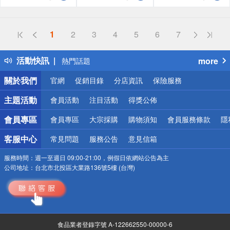
偏遠地區配送
1
2
3
4
5
6
7
詐騙網頁！請小心！
得獎公告
活動快訊
more
熱門話題
銀行優惠
關於我們
官網
促銷目錄
分店資訊
保險服務
偏遠地區配送
詐騙網頁！請小心！
主題活動
會員活動
注目活動
得獎公佈
會員專區
會員專區
大宗採購
購物須知
會員服務條款
隱
客服中心
常見問題
服務公告
意見信箱
服務時間：
週一至週日 09:00-21:00，例假日依網站公告為主
公司地址：
台北市北投區大業路136號5樓 (台灣)
食品業者登錄字號 A-122662550-00000-6