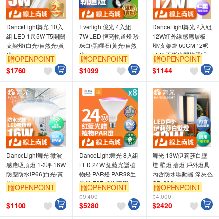
DanceLight舞光 10入
Everlight億光 4入組
DanceLight舞光 2入組
組 LED 1尺5W T5開關
7W LED 恆亮軌道燈 珍
12W紅外線感應層板
支架燈(白光/自然光/黃
珠白/黑曜石(黃光/自然
燈/支架燈 60CM / 2呎
光)
光)
LED 不斷光間接照明
贈OPENPOINT
贈OPENPOINT
贈OPENPOINT
(白光/黃光)
訂單滿999享9折
訂單滿999享9折
訂單滿999享9折
$
1760
$
1099
$
1144
DanceLight舞光 微波
DanceLight舞光 8入組
舞光 13W伊莉莎白壁
感應吸頂燈 1-2坪 16W
LED 24W 紅藍光譜植
燈 壁燈 牆燈 戶外燈具
防塵防水IP66(白光/黃
物燈 PAR燈 PAR38生
內含防水驅動器 深灰色
光)
長燈 E27 植物專用
OD-2301
贈OPENPOINT
贈OPENPOINT
贈OPENPOINT
$9,400
$4,000
訂單滿999享9折
訂單滿999享9折
訂單滿999享9折
$
1100
$
5280
$
2420