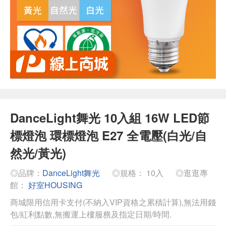
DanceLight舞光 10入組 16W LED節
標燈泡 環標燈泡 E27 全電壓(白光/自
然光/黃光)
◎品牌：
DanceLight舞光
◎規格： 10入
◎逛逛專
館：
好室HOUSING
商城限用信用卡支付(不納入VIP資格之累積計算),無法用錢
包/紅利點數,無搬運上樓服務及指定日期/時間.