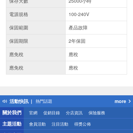
保存天數
25000小時
電源規格
100-240V
保固範圍
產品故障
保固期限
2年保固
應免稅
應稅
應免稅
應稅
偏遠地區配送
詐騙網頁！請小心！
得獎公告
活動快訊
more
熱門話題
銀行優惠
關於我們
官網
促銷目錄
分店資訊
保險服務
偏遠地區配送
詐騙網頁！請小心！
主題活動
會員活動
注目活動
得獎公佈