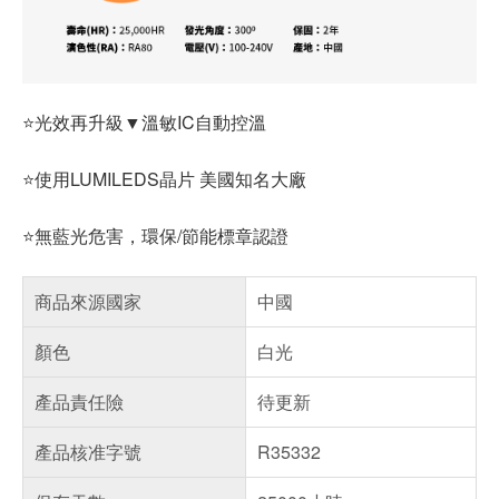
⭐光效再升級▼溫敏IC自動控溫
⭐使用LUMILEDS晶片 美國知名大廠
⭐無藍光危害，環保/節能標章認證
商品來源國家
中國
顏色
白光
產品責任險
待更新
產品核准字號
R35332