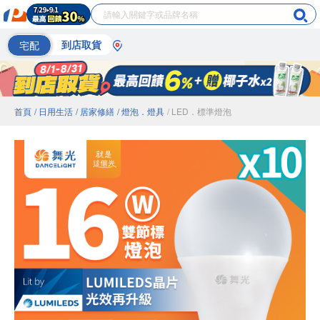
宅配
到店取貨
首頁
/ 日用生活
/ 居家修繕
/ 燈泡．燈具
/ LED．標準燈泡