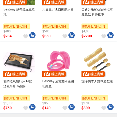
Bestway 熱帶魚兒童泳
大容量3.5L自動餵水器
全新升級秒折寵物推車
池
黑色款 折疊推車
贈OPENPOINT
贈OPENPOINT
贈OPENPOINT
$480
$580
$4,080
$
264
$
350
$
2790
寵物透氣飛行床 M號
Bestway 全彩遮陽座圈
漂浮獨木舟對戰遊戲組
透氣吊床 高架床
粉紅色
贈OPENPOINT
贈OPENPOINT
贈OPENPOINT
$1,080
$350
$970
$
750
$
149
$
399