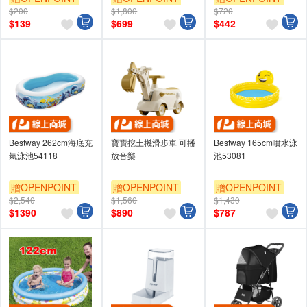
$200
$1,800
$720
$
139
$
699
$
442
Bestway 262cm海底充
寶寶挖土機滑步車 可播
Bestway 165cm噴水泳
氣泳池54118
放音樂
池53081
贈OPENPOINT
贈OPENPOINT
贈OPENPOINT
$2,540
$1,560
$1,430
$
1390
$
890
$
787