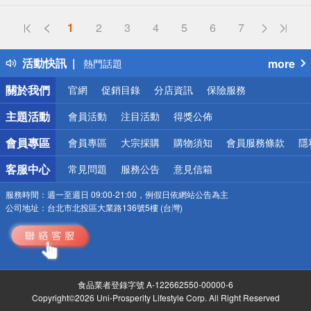
偏遠地區配送
1
2
3
4
5
6
7
詐騙網頁！請小心！
得獎公告
活動快訊
more
熱門話題
銀行優惠
關於我們
官網
促銷目錄
分店資訊
保險服務
偏遠地區配送
詐騙網頁！請小心！
主題活動
會員活動
注目活動
得獎公佈
會員專區
會員專區
大宗採購
購物須知
會員服務條款
隱
客服中心
常見問題
服務公告
意見信箱
服務時間：
週一至週日 09:00-21:00，例假日依網站公告為主
公司地址：
台北市北投區大業路136號5樓 (台灣)
食品業者登錄字號 A-122662550-00000-6
Copyright©2026 Uni-Prosperity Lifestyle Corp. All Right Reserved