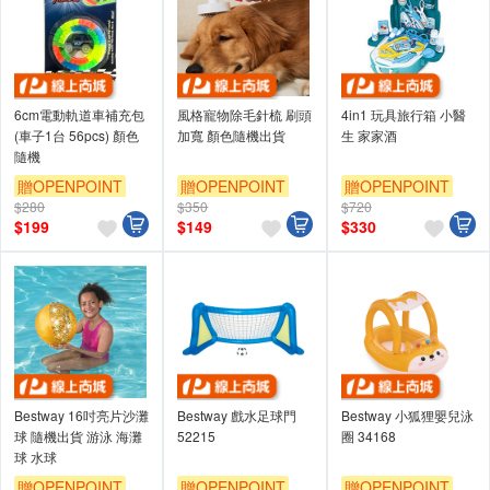
6cm電動軌道車補充包
風格寵物除毛針梳 刷頭
4in1 玩具旅行箱 小醫
(車子1台 56pcs) 顏色
加寬 顏色隨機出貨
生 家家酒
隨機
贈OPENPOINT
贈OPENPOINT
贈OPENPOINT
$280
$350
$720
$
199
$
149
$
330
Bestway 16吋亮片沙灘
Bestway 戲水足球門
Bestway 小狐狸嬰兒泳
球 隨機出貨 游泳 海灘
52215
圈 34168
球 水球
贈OPENPOINT
贈OPENPOINT
贈OPENPOINT