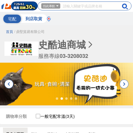
找此專館
宅配
到店取貨
首頁
/ 鼎堅貿易有限公司
史酷迪商城
服務專線
03-3208032
購物車分類
一般宅配常溫(3天)