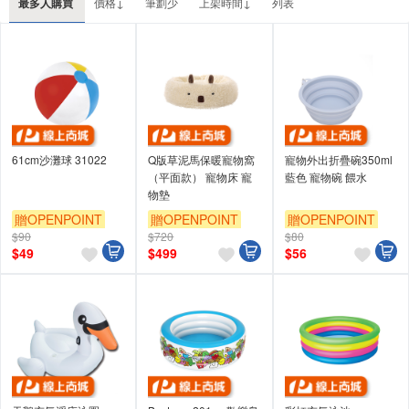
最多人購買
價格↓
筆劃少
上架時間↓
列表
61cm沙灘球 31022
Q版草泥馬保暖寵物窩
寵物外出折疊碗350ml
（平面款） 寵物床 寵
藍色 寵物碗 餵水
物墊
贈OPENPOINT
贈OPENPOINT
贈OPENPOINT
$90
$720
$80
$
49
$
499
$
56