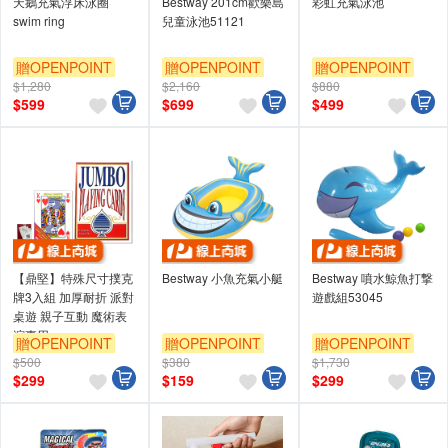
天鵝充氣浮床泳圈
Bestway 201cm歡樂島
彩虹充氣泳池
swim ring
兒童泳池51121
贈OPENPOINT
贈OPENPOINT
贈OPENPOINT
$1,280
$2,160
$880
$
599
$
699
$
499
【鼎堅】特殊尺寸撲克
Bestway 小魚充氣小艇
Bestway 噴水鯨魚打撃
牌3入組 加厚耐折 派對
遊戲組53045
桌遊 親子互動 魔術表
演專用
贈OPENPOINT
贈OPENPOINT
贈OPENPOINT
$500
$380
$1,730
$
299
$
159
$
299