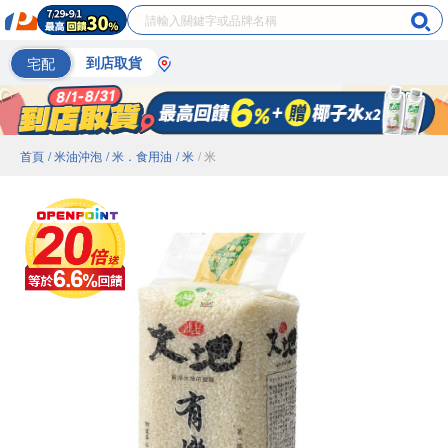
宅配
到店取貨
首頁
/ 米油沖泡
/ 米．食用油
/ 米
/ 米