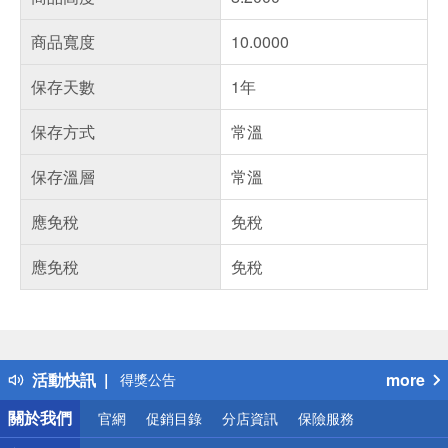
商品寬度
10.0000
保存天數
1年
保存方式
常溫
保存溫層
常溫
應免稅
免稅
應免稅
免稅
偏遠地區配送
詐騙網頁！請小心！
得獎公告
活動快訊
more
熱門話題
銀行優惠
關於我們
官網
促銷目錄
分店資訊
保險服務
偏遠地區配送
詐騙網頁！請小心！