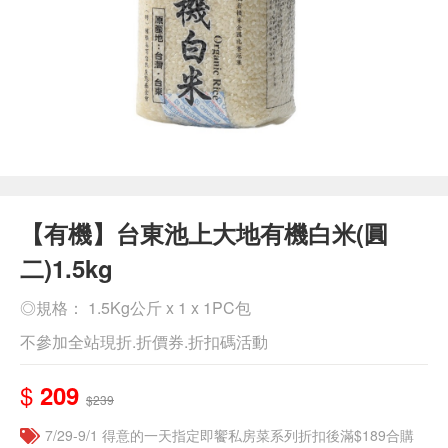
【有機】台東池上大地有機白米(圓
二)1.5kg
◎規格： 1.5Kg公斤 x 1 x 1PC包
不參加全站現折.折價券.折扣碼活動
$
209
$239
7/29-9/1 得意的一天指定即饗私房菜系列折扣後滿$189合購