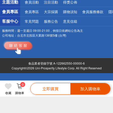
主題活動
會員活動
注目活動
得獎公佈
會員專區
會員專區
大宗採購
購物須知
會員服務條款
隱
客服中心
常見問題
服務公告
意見信箱
服務時間：
週一至週日 09:00-21:00，例假日依網站公告為主
公司地址：
台北市北投區大業路136號5樓 (台灣)
食品業者登錄字號 A-122662550-00000-6
Copyright©2026 Uni-Prosperity Lifestyle Corp. All Right Reserved
0
立即購買
加入購物車
收藏
購物車