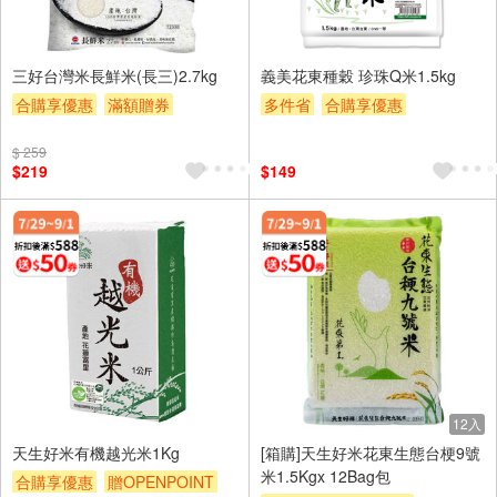
三好台灣米長鮮米(長三)2.7kg
義美花東種穀 珍珠Q米1.5kg
合購享優惠
滿額贈券
多件省
合購享優惠
贈$200
滿額贈券
贈$200
$ 259
$219
$149
12入
天生好米有機越光米1Kg
[箱購]天生好米花東生態台梗9號
米1.5Kgx 12Bag包
合購享優惠
贈OPENPOINT