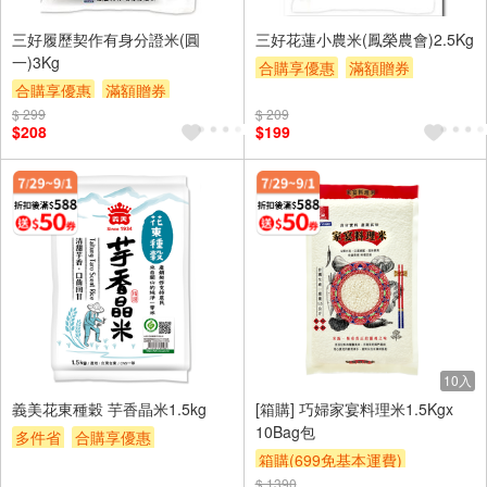
三好履歷契作有身分證米(圓
三好花蓮小農米(鳳榮農會)2.5Kg
一)3Kg
合購享優惠
滿額贈券
合購享優惠
滿額贈券
贈$200
$ 299
贈$200
$ 209
$208
$199
10入
義美花東種穀 芋香晶米1.5kg
[箱購] 巧婦家宴料理米1.5Kgx
10Bag包
多件省
合購享優惠
箱購(699免基本運費)
滿額贈券
贈$200
$ 1390
合購享優惠
贈OPENPOINT