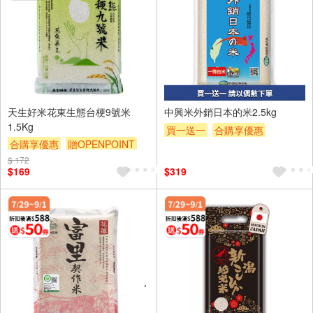
天生好米花東生態台梗9號米
中興米外銷日本的米2.5kg
1.5Kg
買一送一
合購享優惠
合購享優惠
贈OPENPOINT
贈OPENPOINT
滿額贈券
滿額贈券
贈$200
$ 172
贈$200
$169
$319