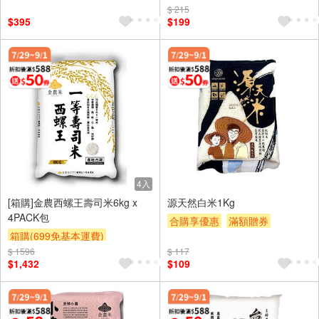
$ 215
$395
$199
4入
[箱購]金農西螺王壽司米6kg x
源天然白米1Kg
4PACK包
合購享優惠
滿額贈券
箱購(699免基本運費)
贈$200
$ 1596
合購享優惠
滿額贈券
$ 117
$1,432
$109
贈$200