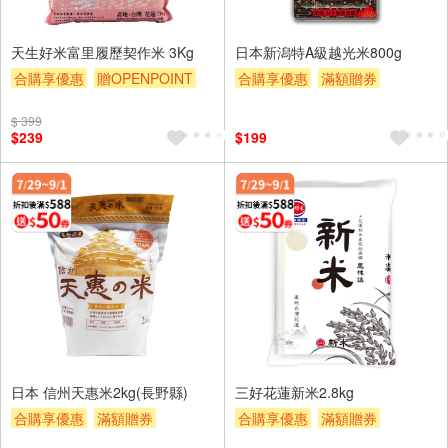
天生好米富里履歷契作米 3Kg
日本新潟特A級越光米800g
合購享優惠
贈OPENPOINT
合購享優惠
滿額贈券
滿額贈券
贈$200
贈$200
$ 399
$239
$199
日本 信州天惠米2kg(長野縣)
三好花蓮新米2.8kg
合購享優惠
滿額贈券
合購享優惠
滿額贈券
贈$200
贈$200