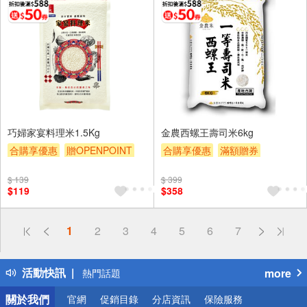
巧婦家宴料理米1.5Kg
金農西螺王壽司米6kg
合購享優惠
贈OPENPOINT
合購享優惠
滿額贈券
滿額贈券
贈$200
贈$200
$ 139
$ 399
$119
$358
偏遠地區配送
1
2
3
4
5
6
7
詐騙網頁！請小心！
得獎公告
活動快訊
more
熱門話題
銀行優惠
關於我們
官網
促銷目錄
分店資訊
保險服務
偏遠地區配送