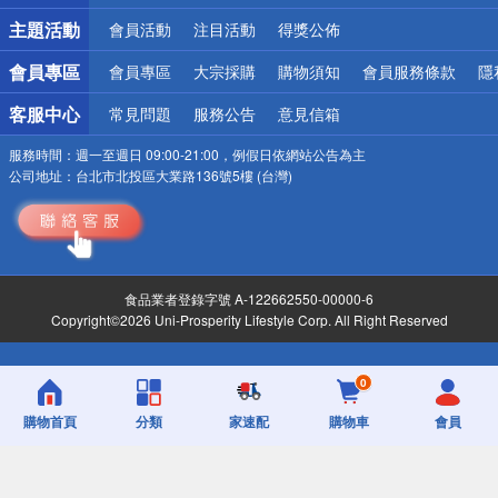
詐騙網頁！請小心！
主題活動
會員活動
注目活動
得獎公佈
會員專區
會員專區
大宗採購
購物須知
會員服務條款
隱
客服中心
常見問題
服務公告
意見信箱
服務時間：
週一至週日 09:00-21:00，例假日依網站公告為主
公司地址：
台北市北投區大業路136號5樓 (台灣)
食品業者登錄字號 A-122662550-00000-6
Copyright©2026 Uni-Prosperity Lifestyle Corp. All Right Reserved
0
購物首頁
分類
家速配
購物車
會員