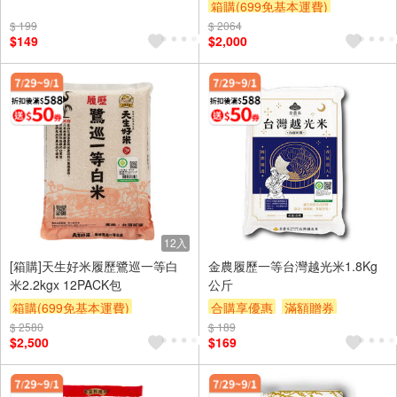
箱購(699免基本運費)
滿額贈券
贈$200
$ 199
$ 2064
合購享優惠
贈OPENPOINT
$149
$2,000
滿額贈券
贈$200
12入
[箱購]天生好米履歷鷺巡一等白
金農履歷一等台灣越光米1.8Kg
米2.2kgx 12PACK包
公斤
箱購(699免基本運費)
合購享優惠
滿額贈券
$ 2580
合購享優惠
贈OPENPOINT
$ 189
贈$200
$2,500
$169
滿額贈券
贈$200