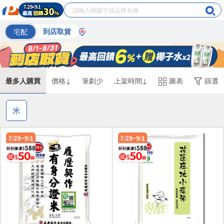
宅配
到店取貨
最多人購買
價格↓
筆劃少
上架時間↓
圖表
篩選
米