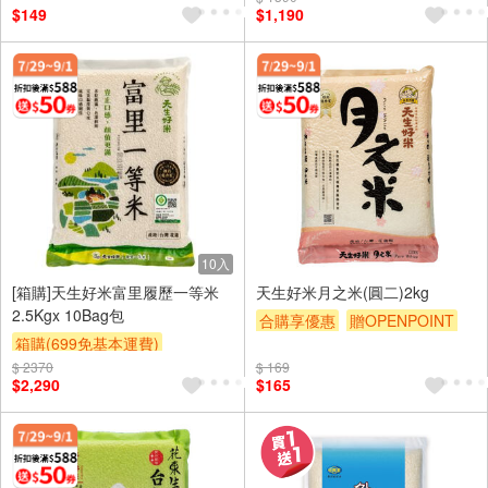
$149
$1,190
滿額贈券
贈$200
10入
[箱購]天生好米富里履歷一等米
天生好米月之米(圓二)2kg
2.5Kgx 10Bag包
合購享優惠
贈OPENPOINT
箱購(699免基本運費)
滿額贈券
贈$200
$ 2370
合購享優惠
贈OPENPOINT
$ 169
$2,290
$165
滿額贈券
贈$200