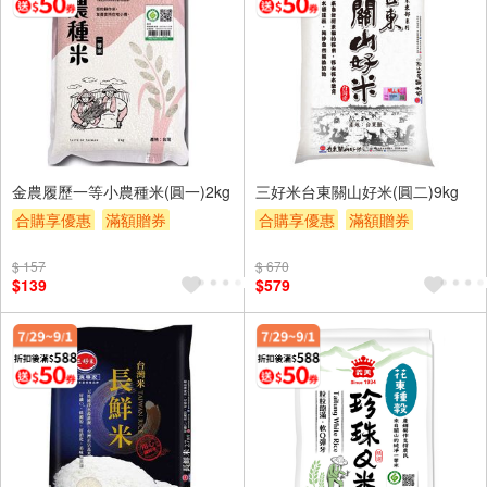
金農履歷一等小農種米(圓一)2kg
三好米台東關山好米(圓二)9kg
合購享優惠
滿額贈券
合購享優惠
滿額贈券
贈$200
贈$200
$ 157
$ 670
$139
$579