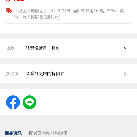
【線上商城限定】_0729-0820 滿$2200送100點(單筆不累
贈，每人期間最高贈5次)
規格：
請選擇數量、規格
折價券
查看可使用的折價券
商品資訊
配送及售後服務說明