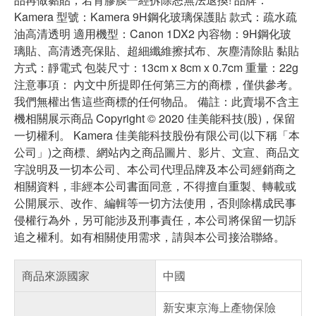
Kamera 型號：Kamera 9H鋼化玻璃保護貼 款式：疏水疏
油高清透明 適用機型：Canon 1DX2 內容物：9H鋼化玻
璃貼、高清透亮保貼、超細纖維擦拭布、灰塵清除貼 黏貼
方式：靜電式 包裝尺寸：13cm x 8cm x 0.7cm 重量：22g
注意事項： 內文中所提即任何第三方的商標，僅供參考。
我們無權出售這些商標的任何物品。 備註：此賣場不含主
機相關展示商品 Copyright © 2020 佳美能科技(股)，保留
一切權利。 Kamera 佳美能科技股份有限公司(以下稱「本
公司」)之商標、網站內之商品圖片、影片、文宣、商品文
字說明及一切本公司、本公司代理品牌及本公司經銷商之
相關資料，非經本公司書面同意，不得擅自重製、轉載或
公開展示、改作、編輯等一切方法使用，否則除構成民事
侵權行為外，另可能涉及刑事責任，本公司將保留一切訴
追之權利。如有相關使用需求，請與本公司接洽聯絡。
商品來源國家
中國
新安東京海上產物保險