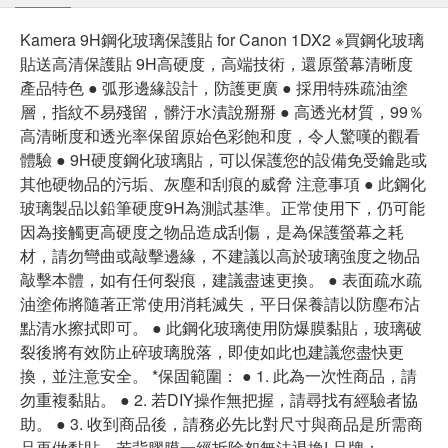
Kamera 9H鋼化玻璃保護貼 for Canon 1DX2 ※買鋼化玻璃
貼送高清保護貼 9H高硬度，高端技術，還原螢幕清晰度
產品特色 ● 弧形邊緣設計，防護更廣 ● 採用特殊疏油塗
層，指紋不易殘留，髒汙水漬說掰掰 ● 高透光材質，99％
高清晰度和透光率保留原始色彩飽和度，令人驚嘆的觀看
體驗 ● 9H硬度鋼化玻璃貼，可以保護您的設備免受鑰匙或
其他硬物品的污垢、灰塵和刮痕的威脅 注意事項 ● 此鋼化
玻璃製品以鉛筆硬度9H為測試基準。正常使用下，仍可能
因為接觸更高硬度之物品造成刮傷，是為保護螢幕之耗
材，請勿彎曲或敲擊邊緣，不建議以高於玻璃強度之物品
敲擊本體，如有任何裂痕，建議盡速更換。 ● 表面疏水疏
油塗佈將隨著正常使用消耗滅失，平日保養請以防塵布沾
點清水擦拭即可。 ● 此鋼化玻璃使用防爆膜黏貼，玻璃破
裂後將有效防止碎玻璃脫落，即使如此也建議您盡快更
換，並注意安全。 *保固範圍： ● 1. 此為一次性商品，請
勿重複黏貼。 ● 2. 若DIY操作無把握，請尋找有經驗者協
助。 ● 3. 收到商品後，請務必先比對尺寸與商品是所需商
品再做黏貼，若背膠膜一經拆除恕無法退換! 品牌：