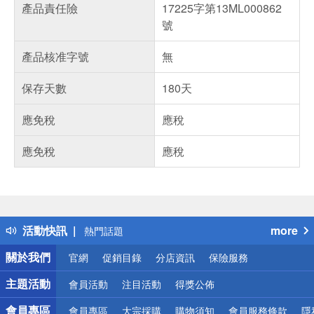
產品責任險
17225字第13ML000862
號
產品核准字號
無
保存天數
180天
應免稅
應稅
應免稅
應稅
偏遠地區配送
詐騙網頁！請小心！
得獎公告
活動快訊
more
熱門話題
銀行優惠
關於我們
官網
促銷目錄
分店資訊
保險服務
偏遠地區配送
詐騙網頁！請小心！
主題活動
會員活動
注目活動
得獎公佈
會員專區
會員專區
大宗採購
購物須知
會員服務條款
隱