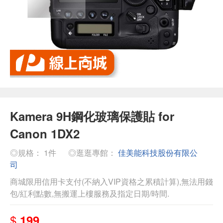
Kamera 9H鋼化玻璃保護貼 for
Canon 1DX2
◎規格： 1件
◎逛逛專館：
佳美能科技股份有限公
司
商城限用信用卡支付(不納入VIP資格之累積計算),無法用錢
包/紅利點數,無搬運上樓服務及指定日期/時間.
$
199