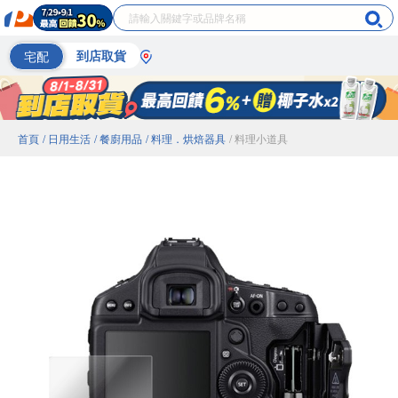
宅配
到店取貨
首頁
/ 日用生活
/ 餐廚用品
/ 料理．烘焙器具
/ 料理小道具