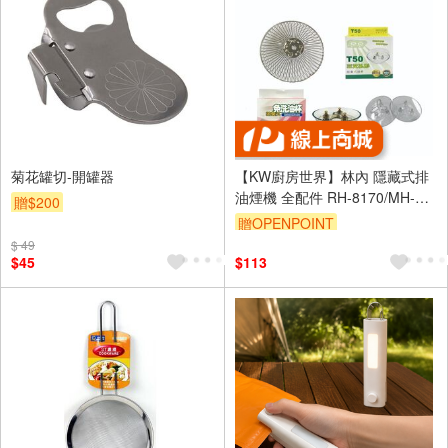
菊花罐切-開罐器
【KW廚房世界】林內 隱藏式排
油煙機 全配件 RH-8170/MH-
贈$200
8170/RH-8079/MH-8079 油網
贈OPENPOINT
油杯界
$ 49
$45
$113