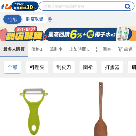
宅配
到店取貨
最多人購買
價格↓
筆劃少
上架時間↓
圖表
篩選
全部
料理夾
刮皮刀
圍裙
打蛋器