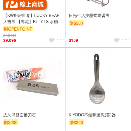
【KW廚房世界】LUCKY BEAR
日光生活按壓式防燙夾
大吉熊 【導流】KL-101S 水槽
贈$200
不銹鋼水槽
贈OPENPOINT
$ 15160
$9,096
$159
皮久熊雙面磨刀石
KIYODO不鏽鋼磨泥(薑)器
贈$200
贈$200