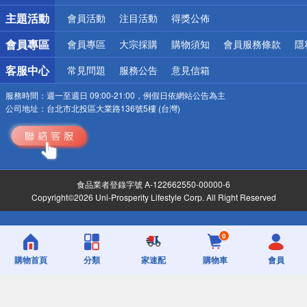
詐騙網頁！請小心！
主題活動
會員活動
注目活動
得獎公佈
會員專區
會員專區
大宗採購
購物須知
會員服務條款
隱
客服中心
常見問題
服務公告
意見信箱
服務時間：
週一至週日 09:00-21:00，例假日依網站公告為主
公司地址：
台北市北投區大業路136號5樓 (台灣)
食品業者登錄字號 A-122662550-00000-6
Copyright©2026 Uni-Prosperity Lifestyle Corp. All Right Reserved
0
購物首頁
分類
家速配
購物車
會員