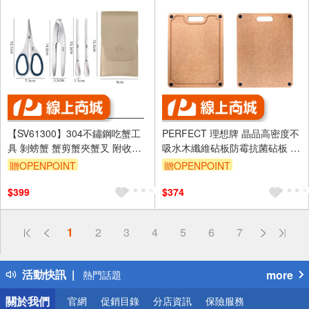
【SV61300】304不鏽鋼吃蟹工
PERFECT 理想牌 晶品高密度不
具 剝螃蟹 蟹剪蟹夾蟹叉 附收納
吸水木纖維砧板防霉抗菌砧板 小
袋 家用吃大閘蟹工具 厨房必備
（23.5*29.8cm）-Leidea樂德兒
贈OPENPOINT
贈OPENPOINT
工具
$399
$374
偏遠地區配送
1
2
3
4
5
6
7
詐騙網頁！請小心！
得獎公告
活動快訊
more
熱門話題
銀行優惠
關於我們
官網
促銷目錄
分店資訊
保險服務
偏遠地區配送