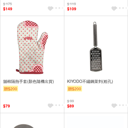
$ 175
$ 119
$149
$109
舖棉隔熱手套(顏色隨機出貨)
KIYODO不鏽鋼菜剉(粗孔)
贈$200
贈$200
$ 99
$79
$89