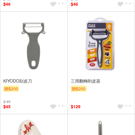
$46
$46
KIYODO刮皮刀
三用翻轉削皮器
贈$200
贈$200
$ 49
$45
$129