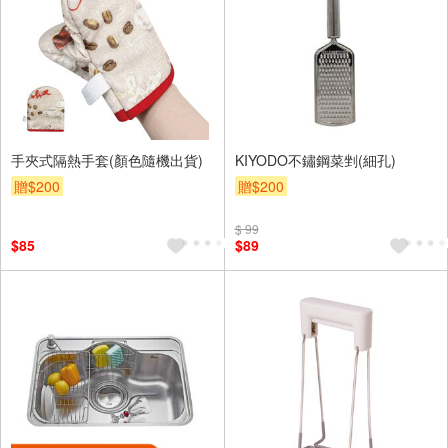
手夾式隔熱手套(顏色隨機出貨)
KIYODO不鏽鋼菜剉(細孔)
贈$200
贈$200
$ 99
$85
$89