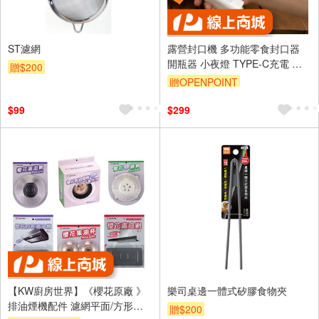
ST濾網
露營封口機 多功能零食封口器
開瓶器 小夜燈 TYPE-C充電 迷
贈$200
你熱封機 開袋器 食物袋密封器
贈OPENPOINT
野餐露營外宿
$99
$299
【KW廚房世界】《櫻花原廠 》
樂司桌邊一體式矽膠食物夾
排油煙機配件 濾網平面/方形／
贈$200