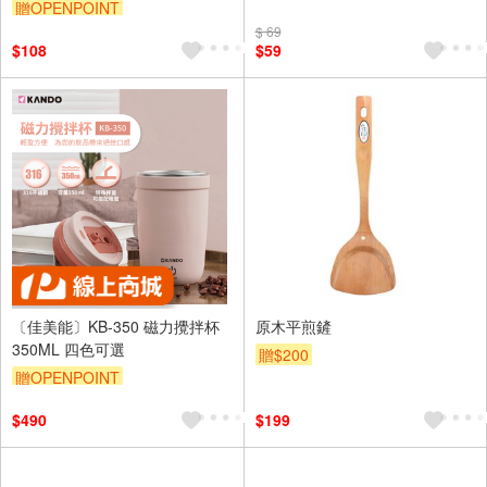
梅花型油杯 油杯
贈OPENPOINT
$ 69
$108
$59
〔佳美能〕KB-350 磁力攪拌杯
原木平煎鏟
350ML 四色可選
贈$200
贈OPENPOINT
$490
$199