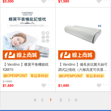
$3,000
$1,580
【 Vandino 】蝶翼平衡機能枕
【 Vandino 】備長炭抗菌天絲可
IQM70
調式記憶枕（六種高度可供選
擇）贈#1cm側墊片x3
贈OPENPOINT
單品享85折
贈OPENPOINT
單品享85折
$ 1980
$1,680
$1,690
偏遠地區配送
詐騙網頁！請小心！
1
2
得獎公告
熱門話題