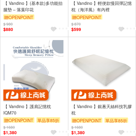
【 Vandino 】(基本款)多功能抬
【 Vandino 】輕便款慢回彈記憶
腿墊 – 落葉印花
枕（海洋風）有內裡
贈OPENPOINT
贈OPENPOINT
$ 980
$ 870
$880
$599
【 Vandino 】護肩記憶枕
【 Vandino 】銀蔥天絲科技乳膠
IQM70
枕
贈OPENPOINT
單品享85折
贈OPENPOINT
單品享85折
$ 1680
$ 1680
$1,380
$1,380