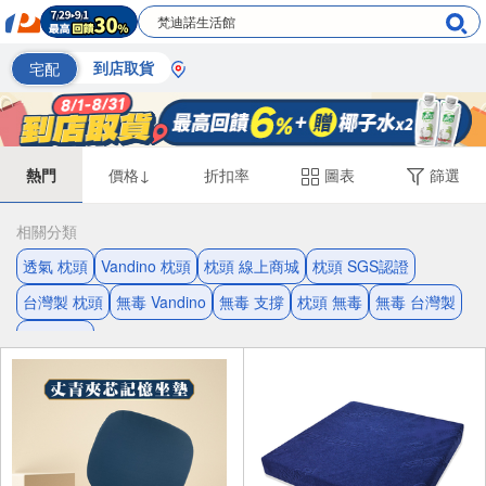
宅配
到店取貨
熱門
價格↓
折扣率
圖表
篩選
相關分類
透氣 枕頭
Vandino 枕頭
枕頭 線上商城
枕頭 SGS認證
台灣製 枕頭
無毒 Vandino
無毒 支撐
枕頭 無毒
無毒 台灣製
支撐 枕頭