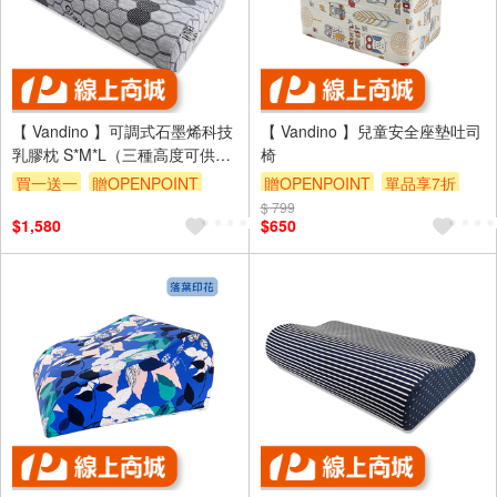
【 Vandino 】可調式石墨烯科技
【 Vandino 】兒童安全座墊吐司
乳膠枕 S*M*L（三種高度可供選
椅
擇）
買一送一
贈OPENPOINT
贈OPENPOINT
單品享7折
$ 799
$1,580
$650