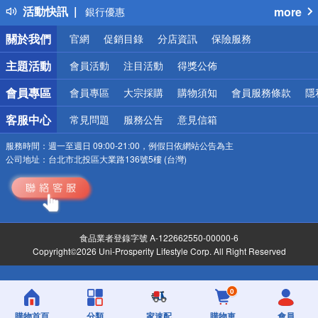
活動快訊
more
銀行優惠
偏遠地區配送
關於我們
官網
促銷目錄
分店資訊
保險服務
詐騙網頁！請小心！
主題活動
會員活動
注目活動
得獎公佈
會員專區
會員專區
大宗採購
購物須知
會員服務條款
隱
客服中心
常見問題
服務公告
意見信箱
服務時間：
週一至週日 09:00-21:00，例假日依網站公告為主
公司地址：
台北市北投區大業路136號5樓 (台灣)
食品業者登錄字號 A-122662550-00000-6
Copyright©2026 Uni-Prosperity Lifestyle Corp. All Right Reserved
0
購物首頁
分類
家速配
購物車
會員