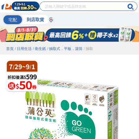
宅配
到店取貨
首頁
/ 日用生活
/ 衛生紙
/ 抽取式．平板．滾筒
/ 抽取