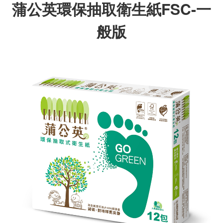
蒲公英環保抽取衛生紙FSC-一
般版