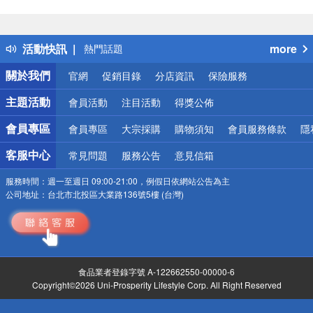
偏遠地區配送
詐騙網頁！請小心！
得獎公告
活動快訊
more
熱門話題
銀行優惠
關於我們
官網
促銷目錄
分店資訊
保險服務
偏遠地區配送
詐騙網頁！請小心！
主題活動
會員活動
注目活動
得獎公佈
會員專區
會員專區
大宗採購
購物須知
會員服務條款
隱
客服中心
常見問題
服務公告
意見信箱
服務時間：
週一至週日 09:00-21:00，例假日依網站公告為主
公司地址：
台北市北投區大業路136號5樓 (台灣)
食品業者登錄字號 A-122662550-00000-6
Copyright©2026 Uni-Prosperity Lifestyle Corp. All Right Reserved